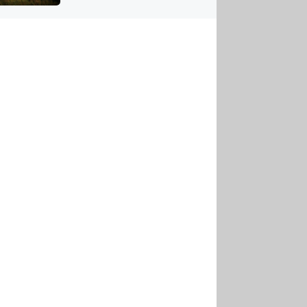
US
tornádem
RSUS
ZE A