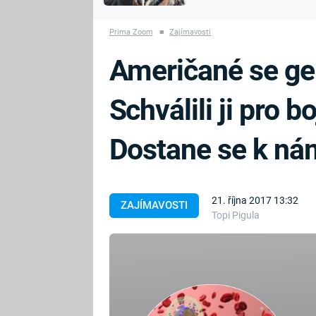
MARIE TEREZIE
vyhynuli
ADOLF HITLER
NAPOLEON
Prima Zoom
■
Zajímavosti
BONAPARTE
ATENTÁT NA
Američané se gen
REINHARDA
BRITSKÁ
HEYDRICHA
KRÁLOVSKÁ
Schválili ji pro b
RODINA
PRVNÍ SVĚTOVÁ
VÁLKA
Dostane se k ná
21. října 2017 13:32
ZAJÍMAVOSTI
Topi Pigula