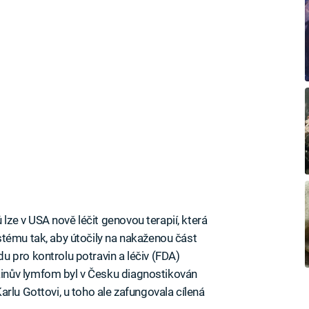
e v USA nově léčit genovou terapií, která
tému tak, aby útočily na nakaženou část
 pro kontrolu potravin a léčiv (FDA)
inův lymfom byl v Česku diagnostikován
rlu Gottovi, u toho ale zafungovala cílená