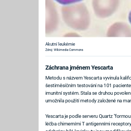
Akutní leukémie
Zdroj: Wikimedia Commons
Záchrana jménem Yescarta
Metodu s názvem Yescarta vyvinula kalifo
šestiměsíčním testování na 101 paciente
imunitní systém. Stala se druhou povoleno
umožnila použití metody založené na mani
Yescarta je podle serveru Quartz "form
léčba chimerními T antigenními receptory