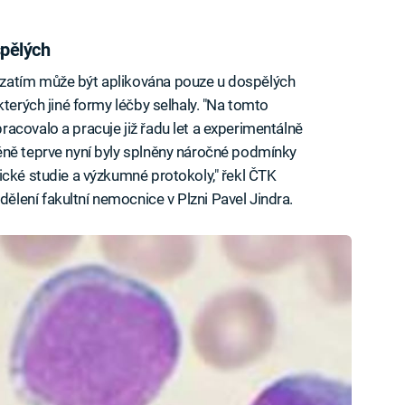
spělých
zatím může být aplikována pouze u dospělých
kterých jiné formy léčby selhaly. "Na tomto
acovalo a pracuje již řadu let a experimentálně
éně teprve nyní byly splněny náročné podmínky
ické studie a výzkumné protokoly," řekl ČTK
lení fakultní nemocnice v Plzni Pavel Jindra.