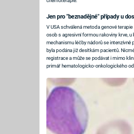
chemoterapie.
Jen pro "beznadějné" případy u do
V USA schválená metoda genové terapie 
osob s agresivní formou rakoviny krve, u 
mechanismu léčby nádorů se intenzívně pr
byla podána již desítkám pacientů. Nicm
registrace a může se podávat i mimo klin
primář hematologicko-onkologického oddě