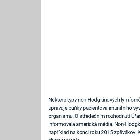
Některé typy non-Hodgkinových lymfomů lz
upravuje buňky pacientova imunitního sys
organismu. O středečním rozhodnutí Úřadu
informovala americká média. Non-Hodgk
například na konci roku 2015 zpěvákovi Ka