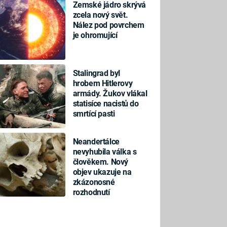
Zemské jádro skrývá
zcela nový svět.
Nález pod povrchem
je ohromující
Stalingrad byl
hrobem Hitlerovy
armády. Žukov vlákal
statisíce nacistů do
smrtící pasti
Neandertálce
nevyhubila válka s
člověkem. Nový
objev ukazuje na
zkázonosné
rozhodnutí