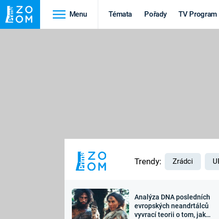
Menu
Témata
Pořady
TV Program
Cestování
Historie
HRADY A ZÁMKY
VIKINGOVÉ
HEDVÁBNÁ STEZKA
EPIDEMIE A
PANDEMIE
PŘÍRODA
STAROVĚKÝ EGYPT
Trendy:
Zrádci
U
Analýza DNA posledních
Druhá
Výročí
evropských neandrtálců
vyvrací teorii o tom, jak
světová válka