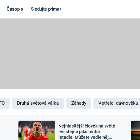
Časopis
Sledujte prima+
Věda a
Války
technika
STUDENÁ V
KORONAVIRUS
VÁLKA VE
VIETNAMU
VESMÍR
VÁLEČNÉ FI
MARS
SERIÁLY
FO
Druhá světová válka
Záhady
Vetřelci dávnověku
Nejhlasitější člověk na světě
Záhady a
Zajímav
řve stejně jako motor
letadla. Můžete vedle něj
konspirace