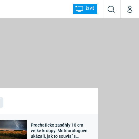
ŽIVĚ
Vyhledávání
Můj p
Prima+
ÁLKA
CNN Prima NEWS
Prima FRESH
Prima LIVING
LMY A
Prima Ženy
Prima LAJK
Prachaticko zasáhly 10 cm
osti
velké kroupy. Meteorologové
Sledujte nás
ukázali, jak to souvisí s