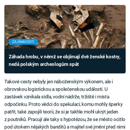
ZAJÍMAVOSTI
Záhada hrobu, v němž se objímají dvě ženské kostry,
nedá polským archeologům spát
Takové cesty nebyly jen náboženským výkonem, ale i
obrovskou logistickou a společenskou událostí. U
zastávek vznikala sídla, vodní nádrže, tržiště i místa
odpočinku. Proto vědci do spekulací, komu mohly šperky
patřit, také zapojili teorii, že si je takhle mohl ukrýt jeden
z poutníků. Pracují ale taky s hypotézou, že se město ocitlo
pod útokem nějakých banditů a majitel své jmění před nimi