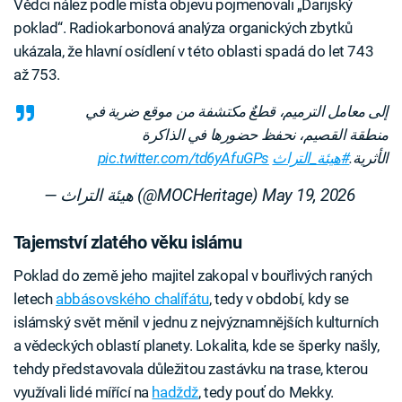
Vědci nález podle místa objevu pojmenovali „Darijský
poklad“. Radiokarbonová analýza organických zbytků
ukázala, že hlavní osídlení v této oblasti spadá do let 743
až 753.
إلى معامل الترميم، قطعٌ مكتشفة من موقع ضرية في
منطقة القصيم، نحفظ حضورها في الذاكرة
pic.twitter.com/td6yAfuGPs
#هيئة_التراث
الأثرية.
— هيئة التراث (@MOCHeritage)
May 19, 2026
Tajemství zlatého věku islámu
Poklad do země jeho majitel zakopal v bouřlivých raných
letech
abbásovského chalífátu
, tedy v období, kdy se
islámský svět měnil v jednu z nejvýznamnějších kulturních
a vědeckých oblastí planety. Lokalita, kde se šperky našly,
tehdy představovala důležitou zastávku na trase, kterou
využívali lidé mířící na
hadždž
, tedy pouť do Mekky.