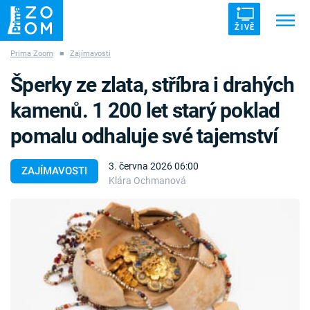
ŽIVĚ
Prima Zoom
■
Zajímavosti
Trendy:
ZRÁDCI
UFO
DRUHÁ SVĚTOVÁ VÁLKA
Šperky ze zlata, stříbra i drahých
ZÁHADY
VETŘELCI DÁVNOVĚKU
kamenů. 1 200 let starý poklad
pomalu odhaluje své tajemství
3. června 2026 06:00
ZAJÍMAVOSTI
Klára Ochmanová
Témata
Témata
Pořady
TV Program