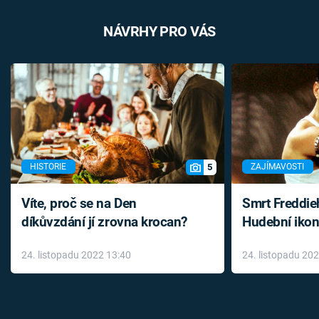
NÁVRHY PRO VÁS
5
HISTORIE
ZAJÍMAVOSTI
Víte, proč se na Den
Smrt Freddie
díkůvzdání jí zrovna krocan?
Hudební ikon
až do konce 
24. listopadu 2022 13:40
24. listopadu 20
léky