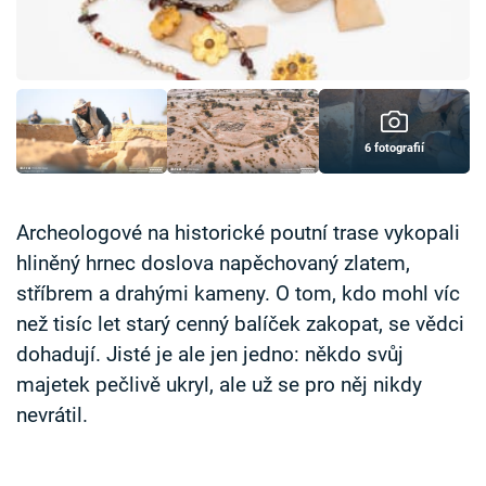
Časopis
Sledujte prima+
Přihlášení
6 fotografií
Sledujte nás
Archeologové na historické poutní trase vykopali
hliněný hrnec doslova napěchovaný zlatem,
stříbrem a drahými kameny. O tom, kdo mohl víc
než tisíc let starý cenný balíček zakopat, se vědci
dohadují. Jisté je ale jen jedno: někdo svůj
majetek pečlivě ukryl, ale už se pro něj nikdy
nevrátil.