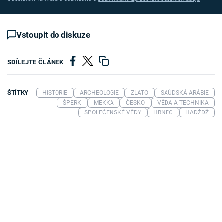
Vstoupit do diskuze
SDÍLEJTE ČLÁNEK
ŠTÍTKY
HISTORIE
ARCHEOLOGIE
ZLATO
SAÚDSKÁ ARÁBIE
ŠPERK
MEKKA
ČESKO
VĚDA A TECHNIKA
SPOLEČENSKÉ VĚDY
HRNEC
HADŽDŽ