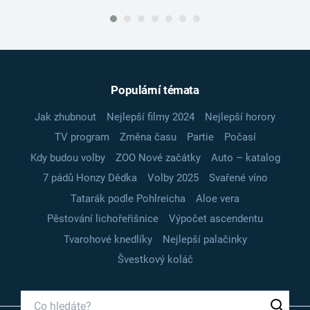
Populární témata
Jak zhubnout
Nejlepší filmy 2024
Nejlepší horory
TV program
Změna času
Partie
Počasí
Kdy budou volby
ZOO Nové začátky
Auto – katalog
7 pádů Honzy Dědka
Volby 2025
Svařené víno
Tatarák podle Pohlreicha
Aloe vera
Pěstování lichořeřišnice
Výpočet ascendentu
Tvarohové knedlíky
Nejlepší palačinky
Švestkový koláč