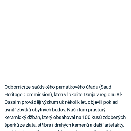
Odborníci ze saúdského památkového úřadu (Saudi
Heritage Commission), kteří v lokalitě Daríja v regionu Al-
Qassim provádějí výzkum už několik let, objevili poklad
uvnitř zbytků obytných budov. Našli tam prastarý
keramický džbán, který obsahoval na 100 kusů zdobených
šperků ze zlata, stříbra i drahých kamenů a další artefakty.