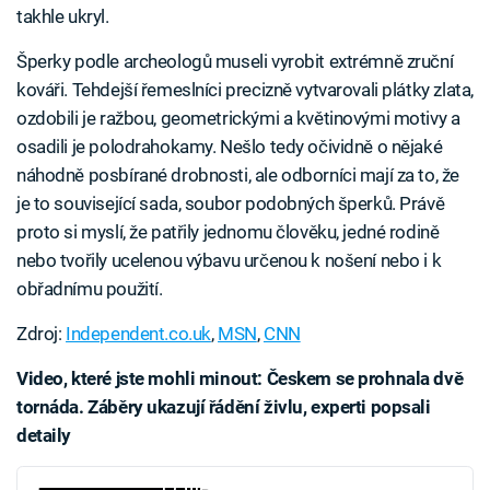
takhle ukryl.
Šperky podle archeologů museli vyrobit extrémně zruční
kováři. Tehdejší řemeslníci precizně vytvarovali plátky zlata,
ozdobili je ražbou, geometrickými a květinovými motivy a
osadili je polodrahokamy. Nešlo tedy očividně o nějaké
náhodně posbírané drobnosti, ale odborníci mají za to, že
je to související sada, soubor podobných šperků. Právě
proto si myslí, že patřily jednomu člověku, jedné rodině
nebo tvořily ucelenou výbavu určenou k nošení nebo i k
obřadnímu použití.
Zdroj:
Independent.co.uk
,
MSN
,
CNN
Video, které jste mohli minout:
Českem se prohnala dvě
tornáda. Záběry ukazují řádění živlu, experti popsali
detaily
Failed to fetch