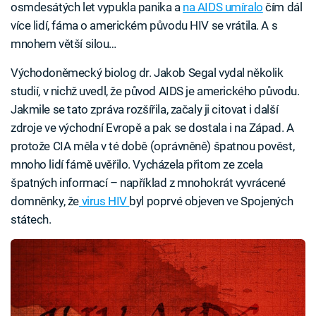
osmdesátých let vypukla panika a
na AIDS umíralo
čím dál
více lidí, fáma o americkém původu HIV se vrátila. A s
mnohem větší silou…
Východoněmecký biolog dr. Jakob Segal vydal několik
studií, v nichž uvedl, že původ AIDS je amerického původu.
Jakmile se tato zpráva rozšířila, začaly ji citovat i další
zdroje ve východní Evropě a pak se dostala i na Západ. A
protože CIA měla v té době (oprávněně) špatnou pověst,
mnoho lidí fámě uvěřilo. Vycházela přitom ze zcela
špatných informací – například z mnohokrát vyvrácené
domněnky, že
virus HIV
byl poprvé objeven ve Spojených
státech.