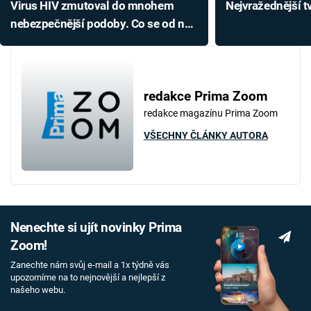
Virus HIV zmutoval do mnohem
Nejvražednější t
nebezpečnější podoby. Co se od něj
dá čekat?
redakce Prima Zoom
redakce magazínu Prima Zoom
VŠECHNY ČLÁNKY AUTORA
Nenechte si ujít novinky Prima
Zoom!
Zanechte nám svůj e-mail a 1x týdně vás
upozorníme na to nejnovější a nejlepší z
našeho webu.