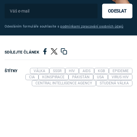
ODESLAT
Odesláním formuláře souhlasíte s
podmínkami zpracování osobních údajů
SDÍLEJTE ČLÁNEK
ŠTÍTKY
VÁLKA
SSSR
HIV
AIDS
KGB
EPIDEMIE
CIA
KONSPIRACE
PÁKISTÁN
USA
VIRUS HIV
CENTRAL INTELLIGENCE AGENCY
STUDENÁ VÁLKA