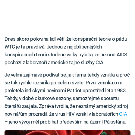
Dnes skoro polovina lidí věří, že konspirační teorie o pádu
WTC je ta pravdivá. Jednou z nejoblíbenějších
konspiračních teorií studené války byla ta, že nemoc AIDS
pochází z laboratoří americké tajné služby CIA.
Je velmi zajímavé podívat se, jak fáma tehdy vznikla a proč
se tak rychle rozšířila po celém světě. První zmínka o ní
proletěla indickými novinami Patriot uprostřed léta 1983.
Tehdy, v době okurkové sezony, samozřejmě spoustu
čtenářů zaujala. Zpráva tvrdila, že neznámý americký zdroj
novinářům prozradil, že virus HIV vznikl v laboratořích
CIA
– jeho vývoj měl probíhat především na území Pákistánu.