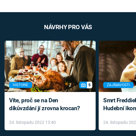
NÁVRHY PRO VÁS
5
HISTORIE
ZAJÍMAVOSTI
Víte, proč se na Den
Smrt Freddie
díkůvzdání jí zrovna krocan?
Hudební ikon
až do konce 
24. listopadu 2022 13:40
24. listopadu 20
léky