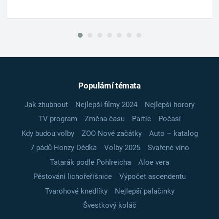
Populární témata
Jak zhubnout
Nejlepší filmy 2024
Nejlepší horory
TV program
Změna času
Partie
Počasí
Kdy budou volby
ZOO Nové začátky
Auto – katalog
7 pádů Honzy Dědka
Volby 2025
Svařené víno
Tatarák podle Pohlreicha
Aloe vera
Pěstování lichořeřišnice
Výpočet ascendentu
Tvarohové knedlíky
Nejlepší palačinky
Švestkový koláč