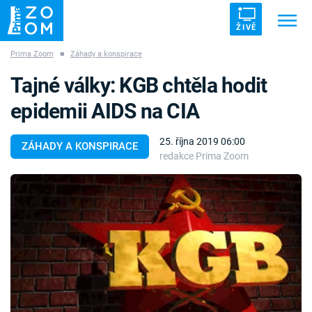
ŽIVĚ
Prima Zoom
■
Záhady a konspirace
Trendy:
ZRÁDCI
UFO
DRUHÁ SVĚTOVÁ VÁLKA
Tajné války: KGB chtěla hodit
ZÁHADY
VETŘELCI DÁVNOVĚKU
epidemii AIDS na CIA
25. října 2019 06:00
ZÁHADY A KONSPIRACE
redakce Prima Zoom
Témata
Témata
Pořady
TV Program