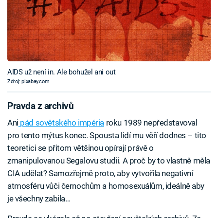
AIDS už není in. Ale bohužel ani out
Zdroj: pixabay.com
Pravda z archivů
Ani
pád sovětského impéria
roku 1989 nepředstavoval
pro tento mýtus konec. Spousta lidí mu věří dodnes – tito
teoretici se přitom většinou opírají právě o
zmanipulovanou Segalovu studii. A proč by to vlastně měla
CIA udělat? Samozřejmě proto, aby vytvořila negativní
atmosféru vůči černochům a homosexuálům, ideálně aby
je všechny zabila…