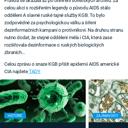
Pravda se ukázala až po otevření sovětských archivů. Za
celou akcí s rozšířením legendy o původu AIDS stálo
oddělení A slavné ruské tajné služby KGB. To bylo
zodpovědné za psychologickou válku a šíření
dezinformačních kampaní o protivníkovi. Na druhou stranu
nutno dodat, že stejné oddělení měla i CIA, která zase
rozšiřovala dezinformace o ruských biologických
zbraních…
Celou zprávu o snaze KGB přišít epidemii AIDS americké
CIA najdete
TADY.
HISTORIE
ZAJÍMAVOSTI