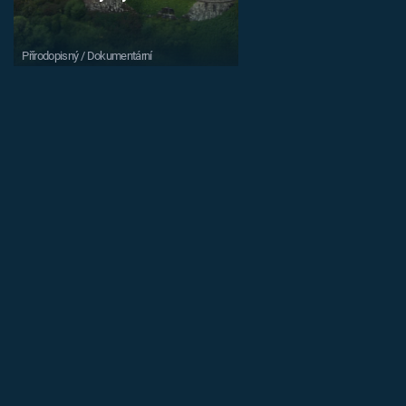
Přírodopisný / Dokumentární