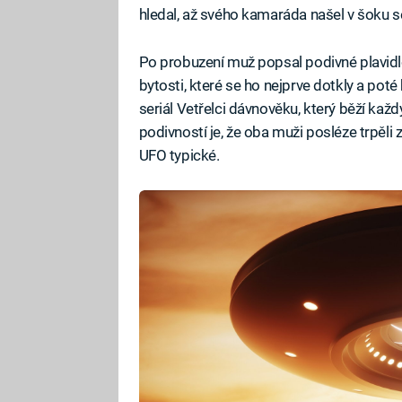
hledal, až svého kamaráda našel v šoku s
Po probuzení muž popsal podivné plavidl
bytosti, které se ho nejprve dotkly a pot
seriál Vetřelci dávnověku, který běží ka
podivností je, že oba muži posléze trpěli 
UFO typické.