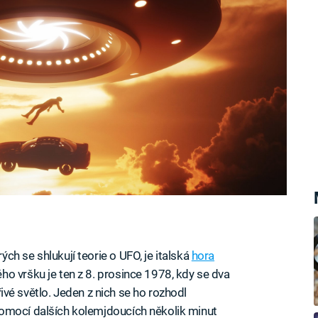
h se shlukují teorie o UFO, je italská
hora
ho vršku je ten z 8. prosince 1978, kdy se dva
ářivé světlo. Jeden z nich se ho rozhodl
omocí dalších kolemjdoucích několik minut