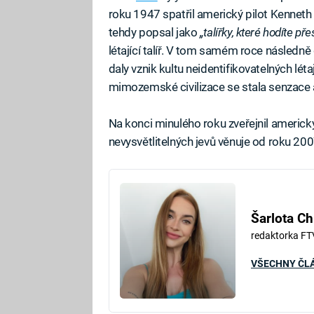
roku 1947 spatřil americký pilot Kenneth 
tehdy popsal jako
„talířky, které hodíte př
létající talíř. V tom samém roce následně
daly vznik kultu neidentifikovatelných lét
mimozemské civilizace se stala senzace a
Na konci minulého roku zveřejnil americk
nevysvětlitelných jevů věnuje od roku 20
Šarlota C
redaktorka FT
VŠECHNY ČL