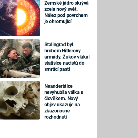
Zemské jádro skrývá
zcela nový svět.
Nález pod povrchem
je ohromující
Stalingrad byl
hrobem Hitlerovy
armády. Žukov vlákal
statisíce nacistů do
smrtící pasti
Neandertálce
nevyhubila válka s
člověkem. Nový
objev ukazuje na
zkázonosné
rozhodnutí