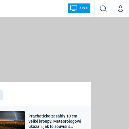
ŽIVĚ
Vyhledávání
Můj p
Prima+
ÁLKA
CNN Prima NEWS
Prima FRESH
Prima LIVING
LMY A
Prima Ženy
Prima LAJK
Prachaticko zasáhly 10 cm
osti
velké kroupy. Meteorologové
Sledujte nás
ukázali, jak to souvisí s