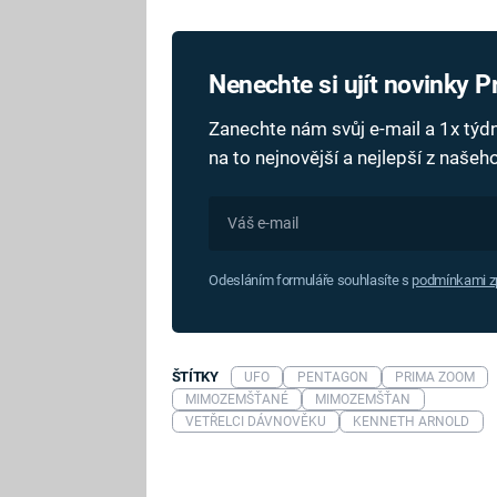
Nenechte si ujít novinky 
Zanechte nám svůj e-mail a 1x tý
na to nejnovější a nejlepší z naše
Odesláním formuláře souhlasíte s
podmínkami zp
ŠTÍTKY
UFO
PENTAGON
PRIMA ZOOM
MIMOZEMŠŤANÉ
MIMOZEMŠŤAN
VETŘELCI DÁVNOVĚKU
KENNETH ARNOLD