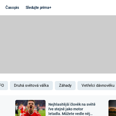
Časopis
Sledujte prima+
Věda a
Války
technika
STUDENÁ V
KORONAVIRUS
VÁLKA VE
VIETNAMU
VESMÍR
VÁLEČNÉ FI
MARS
SERIÁLY
FO
Druhá světová válka
Záhady
Vetřelci dávnověku
Nejhlasitější člověk na světě
Záhady a
Zajímav
řve stejně jako motor
letadla. Můžete vedle něj
konspirace