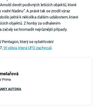
Arnold devět podivných letících objektů, které
es vodní hladinu“
. A právě tak se zrodil výraz
 došlo ještě k několika dalším událostem, které
ajících objektů. Z honby za odhalením
 začaly se hromadit nejrůznější případy.
ý Pentagon, který se vyšetřování
07,
tři videa, která UFO zachycují
.
hmelařová
V Prima
ÁNKY AUTORA