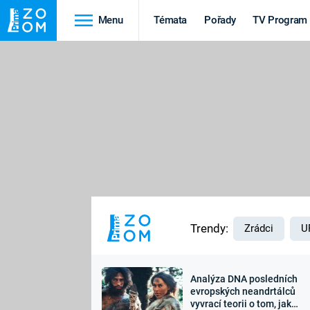
Menu
Témata
Pořady
TV Program
Cestování
Historie
HRADY A ZÁMKY
VIKINGOVÉ
HEDVÁBNÁ STEZKA
EPIDEMIE A
PANDEMIE
PŘÍRODA
STAROVĚKÝ EGYPT
Trendy:
Zrádci
U
Analýza DNA posledních
Druhá
Výročí
evropských neandrtálců
vyvrací teorii o tom, jak
světová válka