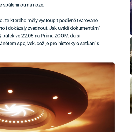
e spáleninou na noze.
o, ze kterého měly vystoupit podivně tvarované
é ho i dokázaly zvednout. Jak uvádí dokumentární
ždý pátek ve 22:05 na Prima ZOOM, další
zánětem spojivek, což je pro historky o setkání s