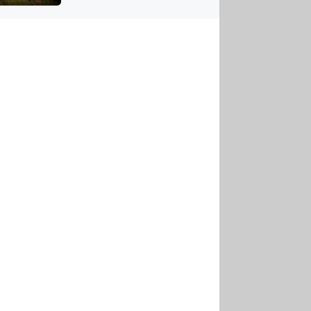
US
tornádem
RSUS
ZE A