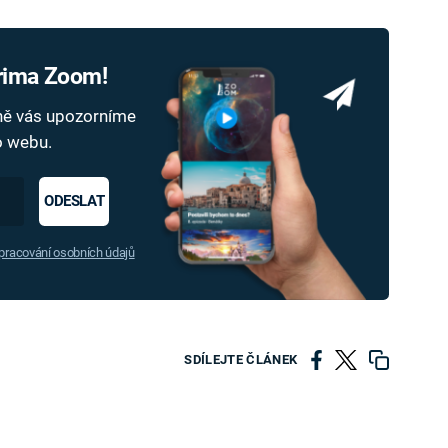
Prima Zoom!
dně vás upozorníme
ho webu.
ODESLAT
racování osobních údajů
SDÍLEJTE ČLÁNEK