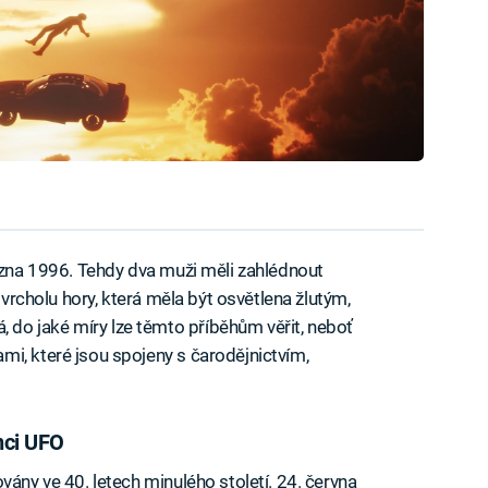
ezna 1996. Tehdy dva muži měli zahlédnout
u vrcholu hory, která měla být osvětlena žlutým,
do jaké míry lze těmto příběhům věřit, neboť
i, které jsou spojeny s čarodějnictvím,
nci UFO
vány ve 40. letech minulého století. 24. června