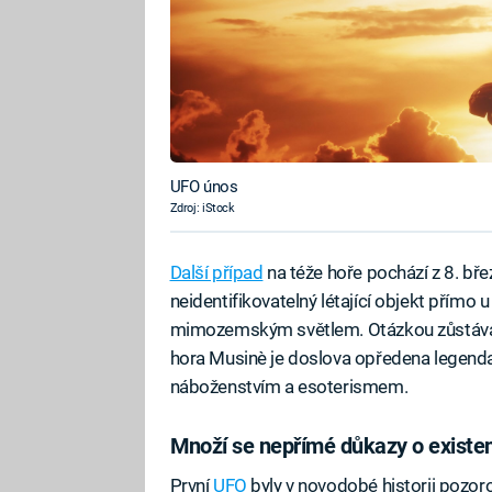
UFO únos
Zdroj: iStock
Další případ
na téže hoře pochází z 8. bř
neidentifikovatelný létající objekt přímo 
mimozemským světlem. Otázkou zůstává, 
hora Musinè je doslova opředena legendam
náboženstvím a esoterismem.
Množí se nepřímé důkazy o existe
První
UFO
byly v novodobé historii pozoro