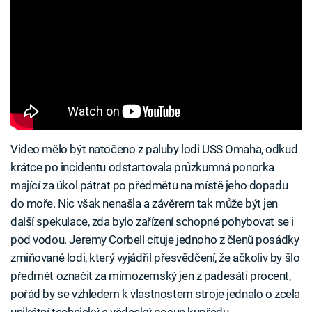
Video mělo být natočeno z paluby lodi USS Omaha, odkud
krátce po incidentu odstartovala průzkumná ponorka
mající za úkol pátrat po předmětu na místě jeho dopadu
do moře. Nic však nenašla a závěrem tak může být jen
další spekulace, zda bylo zařízení schopné pohybovat se i
pod vodou. Jeremy Corbell cituje jednoho z členů posádky
zmiňované lodi, který vyjádřil přesvědčení, že ačkoliv by šlo
předmět označit za mimozemský jen z padesáti procent,
pořád by se vzhledem k vlastnostem stroje jednalo o zcela
unikátní technický a vědecký posun kupředu.