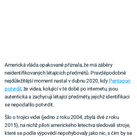
Americká vláda opakovaně přiznala, že má záběry
neidentifikovaných létajících předmětů. Pravděpodobně
nejdůležitější moment nastal v dubnu 2020, kdy
Pentagon
potvrdil
, že videa, kolující v té době po internetu, jsou
autentická a zachycují létající předměty, jejichž identifikaci
se nepodařilo potvrdit.
Šlo o trojici videí (jedno z roku 2004, zbylá dvě z roku
2015), na nichž piloti amerického letectva sledovali stroje,
které se podle výpovědí nepohybovaly jako nic, s čím by se