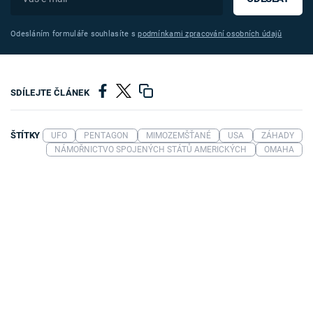
Odesláním formuláře souhlasíte s
podmínkami zpracování osobních údajů
SDÍLEJTE ČLÁNEK
ŠTÍTKY
UFO
PENTAGON
MIMOZEMŠŤANÉ
USA
ZÁHADY
NÁMOŘNICTVO SPOJENÝCH STÁTŮ AMERICKÝCH
OMAHA