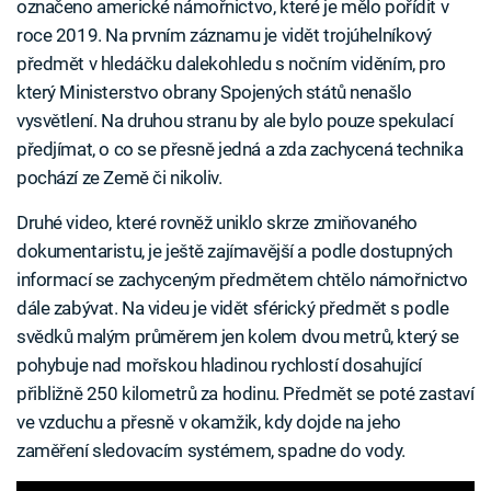
označeno americké námořnictvo, které je mělo pořídit v
roce 2019. Na prvním záznamu je vidět trojúhelníkový
předmět v hledáčku dalekohledu s nočním viděním, pro
který Ministerstvo obrany Spojených států nenašlo
vysvětlení. Na druhou stranu by ale bylo pouze spekulací
předjímat, o co se přesně jedná a zda zachycená technika
pochází ze Země či nikoliv.
Druhé video, které rovněž uniklo skrze zmiňovaného
dokumentaristu, je ještě zajímavější a podle dostupných
informací se zachyceným předmětem chtělo námořnictvo
dále zabývat. Na videu je vidět sférický předmět s podle
svědků malým průměrem jen kolem dvou metrů, který se
pohybuje nad mořskou hladinou rychlostí dosahující
přibližně 250 kilometrů za hodinu. Předmět se poté zastaví
ve vzduchu a přesně v okamžik, kdy dojde na jeho
zaměření sledovacím systémem, spadne do vody.