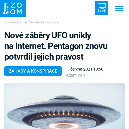
ŽIVĚ
Prima Zoom
■
Záhady a konspirace
Trendy:
ZRÁDCI
UFO
DRUHÁ SVĚTOVÁ VÁLKA
Nové záběry UFO unikly
ZÁHADY
VETŘELCI DÁVNOVĚKU
na internet. Pentagon znovu
potvrdil jejich pravost
1. června 2021 13:50
ZÁHADY A KONSPIRACE
Adam Vala
Témata
Témata
Pořady
TV Program