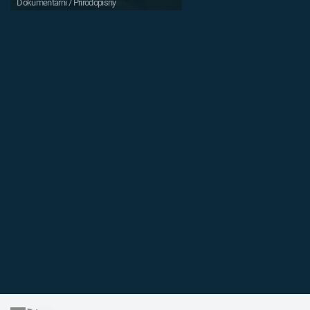
Dokumentární / Přírodopisný