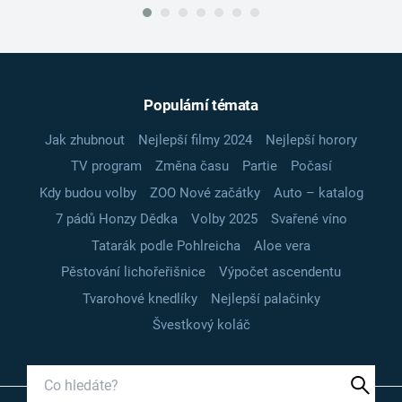
Populární témata
Jak zhubnout
Nejlepší filmy 2024
Nejlepší horory
TV program
Změna času
Partie
Počasí
Kdy budou volby
ZOO Nové začátky
Auto – katalog
7 pádů Honzy Dědka
Volby 2025
Svařené víno
Tatarák podle Pohlreicha
Aloe vera
Pěstování lichořeřišnice
Výpočet ascendentu
Tvarohové knedlíky
Nejlepší palačinky
Švestkový koláč