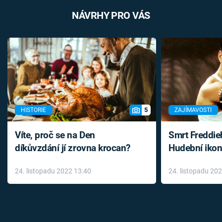
NÁVRHY PRO VÁS
5
HISTORIE
ZAJÍMAVOSTI
Víte, proč se na Den
Smrt Freddie
díkůvzdání jí zrovna krocan?
Hudební ikon
až do konce 
24. listopadu 2022 13:40
24. listopadu 20
léky