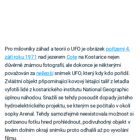
Pro milovníky záhad a teorií o UFO je obrázek
pořízený 4.
září roku 1971
nad jezerem
Cote
na Kostarice nejen
důvěrně známou fotografií, ale dokonce je některými
považován za
nejlepší
snímek UFO, který kdy kdo pořídil.
Zvláštní objekt připomínající kovový létající talíř z letadla
vyfotili lidé z kostarického institutu National Geographic
úplnou náhodou. Snažili se tehdy posoudit dopady jistého
hydroelektrického projektu, se kterým se počítalo v okolí
sopky Arenal. Tehdy samozřejmě neexistovala možnost si
pořízenou fotku hned prohlédnout, podivuhodný objekt v
levém dolním okraji snímku proto odhalili až po vyvolání
filmu.