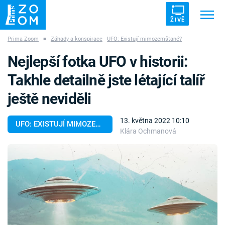
ŽIVĚ
Prima Zoom
■
Záhady a konspirace
UFO: Existují mimozemšťané?
Trendy:
ZRÁDCI
UFO
DRUHÁ SVĚTOVÁ VÁLKA
Nejlepší fotka UFO v historii:
ZÁHADY
VETŘELCI DÁVNOVĚKU
Takhle detailně jste létající talíř
ještě neviděli
13. května 2022 10:10
UFO: EXISTUJÍ MIMOZEMŠŤANÉ?
Klára Ochmanová
Témata
Témata
Pořady
TV Program