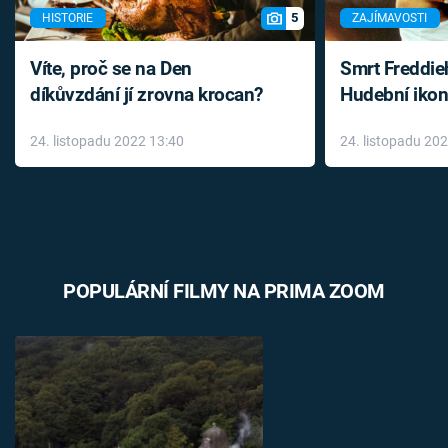
5
HISTORIE
ZAJÍMAVOSTI
Víte, proč se na Den
Smrt Freddie
díkůvzdání jí zrovna krocan?
Hudební ikon
až do konce 
24. listopadu 2022 13:40
24. listopadu 20
léky
POPULÁRNÍ FILMY NA PRIMA ZOOM