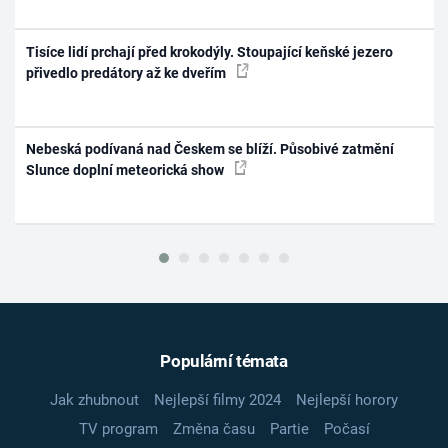
Tisíce lidí prchají před krokodýly. Stoupající keňské jezero
přivedlo predátory až ke dveřím
Nebeská podívaná nad Českem se blíží. Působivé zatmění
Slunce doplní meteorická show
Populární témata
Jak zhubnout
Nejlepší filmy 2024
Nejlepší horory
TV program
Změna času
Partie
Počasí