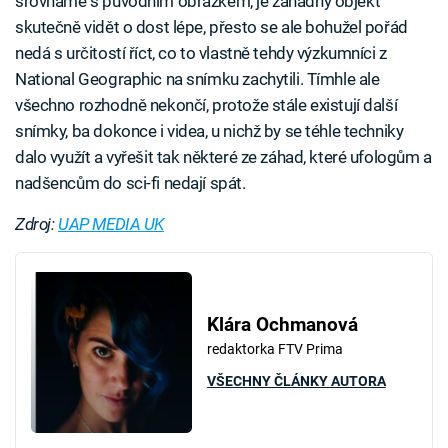
srovnáme s původním obrázkem, je záhadný objekt
skutečně vidět o dost lépe, přesto se ale bohužel pořád
nedá s určitostí říct, co to vlastně tehdy výzkumníci z
National Geographic na snímku zachytili. Tímhle ale
všechno rozhodně nekončí, protože stále existují další
snímky, ba dokonce i videa, u nichž by se téhle techniky
dalo využít a vyřešit tak některé ze záhad, které ufologům a
nadšencům do sci-fi nedají spát.
Zdroj:
UAP MEDIA UK
Klára Ochmanová
redaktorka FTV Prima
VŠECHNY ČLÁNKY AUTORA