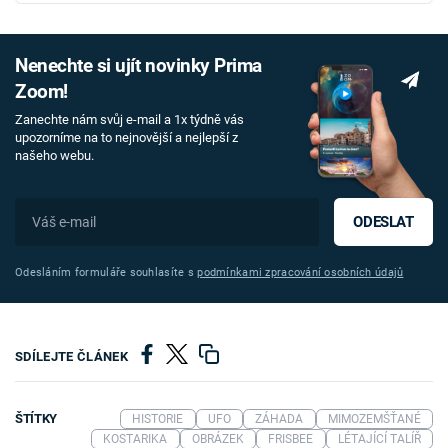
Nenechte si ujít novinky Prima
Zoom!
Zanechte nám svůj e-mail a 1x týdně vás
upozorníme na to nejnovější a nejlepší z
našeho webu.
ODESLAT
Odesláním formuláře souhlasíte s
podmínkami zpracování osobních údajů
SDÍLEJTE ČLÁNEK
ŠTÍTKY
HISTORIE
UFO
ZÁHADA
MIMOZEMŠŤANÉ
KOSTARIKA
OBRÁZEK
FRISBEE
LÉTAJÍCÍ TALÍŘ