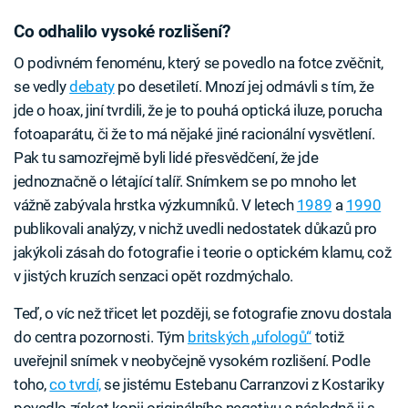
Co odhalilo vysoké rozlišení?
O podivném fenoménu, který se povedlo na fotce zvěčnit,
se vedly
debaty
po desetiletí. Mnozí jej odmávli s tím, že
jde o hoax, jiní tvrdili, že je to pouhá optická iluze, porucha
fotoaparátu, či že to má nějaké jiné racionální vysvětlení.
Pak tu samozřejmě byli lidé přesvědčení, že jde
jednoznačně o létající talíř. Snímkem se po mnoho let
vážně zabývala hrstka výzkumníků. V letech
1989
a
1990
publikovali analýzy, v nichž uvedli nedostatek důkazů pro
jakýkoli zásah do fotografie i teorie o optickém klamu, což
v jistých kruzích senzaci opět rozdmýchalo.
Teď, o víc než třicet let později, se fotografie znovu dostala
do centra pozornosti. Tým
britských „ufologů“
totiž
uveřejnil snímek v neobyčejně vysokém rozlišení. Podle
toho,
co tvrdí,
se jistému Estebanu Carranzovi z Kostariky
povedlo získat kopii originálního negativu a následně ji s