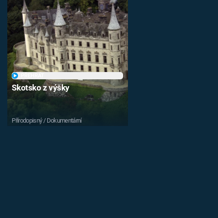
PŘEHRÁT
Skotsko z výšky
Přírodopisný / Dokumentární