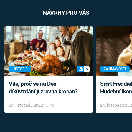
NÁVRHY PRO VÁS
5
HISTORIE
ZAJÍMAVOSTI
Víte, proč se na Den
Smrt Freddie
díkůvzdání jí zrovna krocan?
Hudební ikon
až do konce 
24. listopadu 2022 13:40
24. listopadu 20
léky