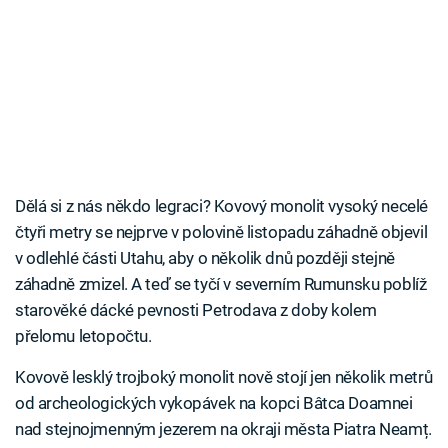
Dělá si z nás někdo legraci? Kovový monolit vysoký necelé
čtyři metry se nejprve v polovině listopadu záhadně objevil
v odlehlé části Utahu, aby o několik dnů později stejně
záhadně zmizel. A teď se tyčí v severním Rumunsku poblíž
starověké dácké pevnosti Petrodava z doby kolem
přelomu letopočtu.
Kovově lesklý trojboký monolit nově stojí jen několik metrů
od archeologických vykopávek na kopci Bâtca Doamnei
nad stejnojmenným jezerem na okraji města Piatra Neamț.