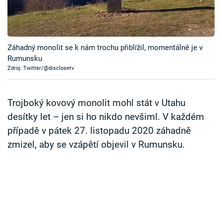
Časopis
Sledujte prima+
Záhadný monolit se k nám trochu přiblížil, momentálně je v
Rumunsku
Přihlášení
Zdroj: Twitter/@disclosetv
Sledujte nás
Trojboký kovový monolit mohl stát v Utahu
desítky let – jen si ho nikdo nevšiml. V každém
případě v pátek 27. listopadu 2020 záhadně
zmizel, aby se vzápětí objevil v Rumunsku.