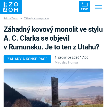
ŽIVĚ
Prima Zoom
■
Záhady a konspirace
Trendy:
ZRÁDCI
UFO
DRUHÁ SVĚTOVÁ VÁLKA
Záhadný kovový monolit ve stylu
ZÁHADY
VETŘELCI DÁVNOVĚKU
A. C. Clarka se objevil
v Rumunsku. Je to ten z Utahu?
1. prosince 2020 17:00
ZÁHADY A KONSPIRACE
Miroslav Honsů
Témata
Témata
Pořady
TV Program