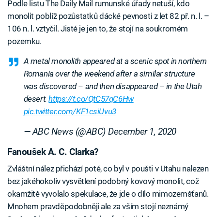
Podle listu The Daily Mail rumunské úřady netuší, kdo
monolit poblíž pozůstatků dácké pevnosti z let 82 př. n. l. –
106 n. l. vztyčil. Jisté je jen to, že stojí na soukromém
pozemku.
A metal monolith appeared at a scenic spot in northern
Romania over the weekend after a similar structure
was discovered – and then disappeared – in the Utah
desert.
https://t.co/QtC57qC6Hw
pic.twitter.com/KF1csiUvu3
— ABC News (@ABC)
December 1, 2020
Fanoušek A. C. Clarka?
Zvláštní nález přichází poté, co byl v poušti v Utahu nalezen
bez jakéhokoliv vysvětlení podobný kovový monolit, což
okamžitě vyvolalo spekulace, že jde o dílo mimozemšťanů.
Mnohem pravděpodobněji ale za vším stojí neznámý