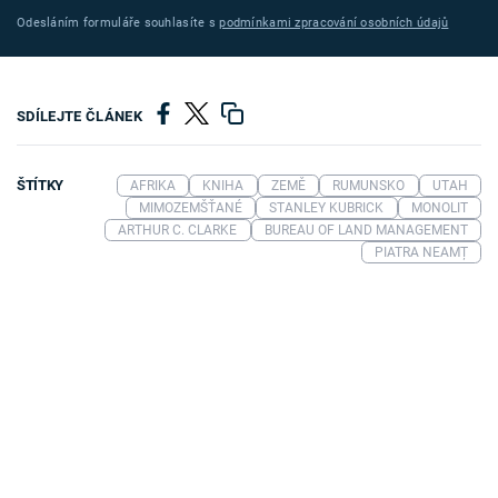
Odesláním formuláře souhlasíte s
podmínkami zpracování osobních údajů
SDÍLEJTE ČLÁNEK
ŠTÍTKY
AFRIKA
KNIHA
ZEMĚ
RUMUNSKO
UTAH
MIMOZEMŠŤANÉ
STANLEY KUBRICK
MONOLIT
ARTHUR C. CLARKE
BUREAU OF LAND MANAGEMENT
PIATRA NEAMȚ