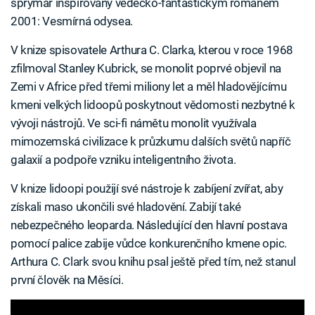
šprýmař inspirovaný vědecko-fantastickým románem
2001: Vesmírná odysea.
V knize spisovatele Arthura C. Clarka, kterou v roce 1968
zfilmoval Stanley Kubrick, se monolit poprvé objevil na
Zemi v Africe před třemi miliony let a měl hladovějícímu
kmeni velkých lidoopů poskytnout vědomosti nezbytné k
vývoji nástrojů. Ve sci-fi námětu monolit využívala
mimozemská civilizace k průzkumu dalších světů napříč
galaxií a podpoře vzniku inteligentního života.
V knize lidoopi použijí své nástroje k zabíjení zvířat, aby
získali maso ukončili své hladovění. Zabijí také
nebezpečného leoparda. Následující den hlavní postava
pomocí palice zabije vůdce konkurenčního kmene opic.
Arthura C. Clark svou knihu psal ještě před tím, než stanul
první člověk na Měsíci.