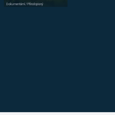
Dokumentární / Přírodopisný