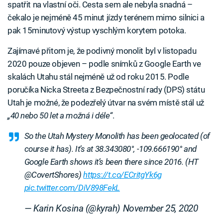
spatřit na vlastní oči. Cesta sem ale nebyla snadná –
čekalo je nejméně 45 minut jízdy terénem mimo silnici a
pak 15minutový výstup vyschlým korytem potoka.
Zajímavé přitom je, že podivný monolit byl v listopadu
2020 pouze objeven – podle snímků z Google Earth ve
skalách Utahu stál nejméně už od roku 2015. Podle
poručíka Nicka Streeta z Bezpečnostní rady (DPS) státu
Utah je možné, že podezřelý útvar na svém místě stál už
„40 nebo 50 let a možná i déle“
.
So the Utah Mystery Monolith has been geolocated (of
course it has). It’s at 38.343080°, -109.666190° and
Google Earth shows it’s been there since 2016. (HT
@CovertShores)
https://t.co/ECritgYk6g
pic.twitter.com/DiV898FekL
— Karin Kosina (@kyrah)
November 25, 2020