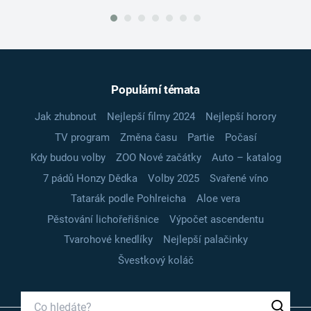
Populární témata
Jak zhubnout
Nejlepší filmy 2024
Nejlepší horory
TV program
Změna času
Partie
Počasí
Kdy budou volby
ZOO Nové začátky
Auto – katalog
7 pádů Honzy Dědka
Volby 2025
Svařené víno
Tatarák podle Pohlreicha
Aloe vera
Pěstování lichořeřišnice
Výpočet ascendentu
Tvarohové knedlíky
Nejlepší palačinky
Švestkový koláč