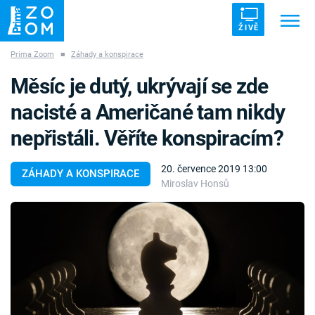
ŽIVĚ
Prima Zoom
■
Záhady a konspirace
Trendy:
ZRÁDCI
UFO
DRUHÁ SVĚTOVÁ VÁLKA
Měsíc je dutý, ukrývají se zde
ZÁHADY
VETŘELCI DÁVNOVĚKU
nacisté a Američané tam nikdy
nepřistáli. Věříte konspiracím?
20. července 2019 13:00
ZÁHADY A KONSPIRACE
Miroslav Honsů
Témata
Témata
Pořady
TV Program