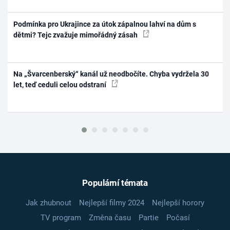
Podmínka pro Ukrajince za útok zápalnou lahví na dům s
dětmi? Tejc zvažuje mimořádný zásah
Na „Švarcenberský“ kanál už neodbočíte. Chyba vydržela 30
let, teď ceduli celou odstraní
Populární témata
Jak zhubnout
Nejlepší filmy 2024
Nejlepší horory
TV program
Změna času
Partie
Počasí