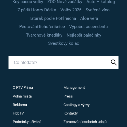
Kdy budou volby
ZOO Nové začátky
Auto – katalog
7 pádů Honzy Dědka
Volby 2025
Svařené víno
Tatarák podle Pohlreicha
Aloe vera
Pěstování lichořeřišnice
Výpočet ascendentu
Tvarohové knedlíky
Nejlepší palačinky
Švestkový koláč
O FTV Prima
Management
Volná místa
Press
Reklama
Castingy a výzvy
HbbTV
Kontakty
Podmínky užívání
Zpracování osobních údajů