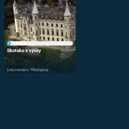
PŘEHRÁT
Skotsko z výšky
Dokumentární / Přírodopisný