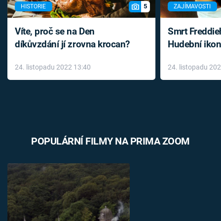
5
HISTORIE
ZAJÍMAVOSTI
Víte, proč se na Den
Smrt Freddie
díkůvzdání jí zrovna krocan?
Hudební ikon
až do konce 
24. listopadu 2022 13:40
24. listopadu 20
léky
POPULÁRNÍ FILMY NA PRIMA ZOOM