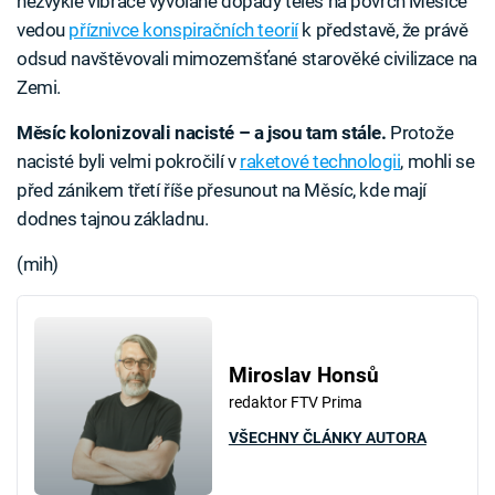
nezvyklé vibrace vyvolané dopady těles na povrch Měsíce
vedou
příznivce konspiračních teorií
k představě, že právě
odsud navštěvovali mimozemšťané starověké civilizace na
Zemi.
Měsíc kolonizovali nacisté – a jsou tam stále.
Protože
nacisté byli velmi pokročilí v
raketové technologii
, mohli se
před zánikem třetí říše přesunout na Měsíc, kde mají
dodnes tajnou základnu.
(mih)
Miroslav Honsů
redaktor FTV Prima
VŠECHNY ČLÁNKY AUTORA