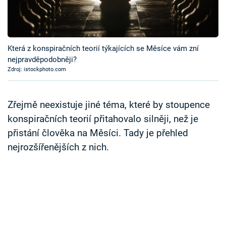
Časopis
Sledujte prima+
Která z konspiračních teorií týkajících se Měsíce vám zní
nejpravděpodobněji?
Přihlášení
Zdroj: istockphoto.com
Sledujte nás
Zřejmě neexistuje jiné téma, které by stoupence
konspiračních teorií přitahovalo silněji, než je
přistání člověka na Měsíci. Tady je přehled
nejrozšířenějších z nich.