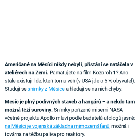
Američané na Měsíci nikdy nebyli, přistání se natáčela v
ateliérech na Zemi.
Pamatujete na film Kozoroh 1? Ano
stále existují lidé, kteří tomu věří (v USA jde o 5 % obyvatel).
Studují se
snímky z Měsíce
a hledají se na nich chyby.
Měsíc je plný podivných staveb a hangárů – a někdo tam
možná těží suroviny.
Snímky pořízené misemi NASA
včetně projektu Apollo mluví podle badatelů-ufologů jasně:
na Měsíci je vojenská základna mimozemšťanů
, možná i
továrna na těžbu paliva pro reaktory.