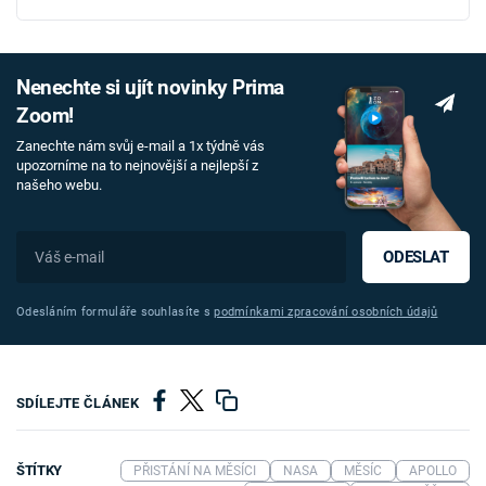
Nenechte si ujít novinky Prima
Zoom!
Zanechte nám svůj e-mail a 1x týdně vás
upozorníme na to nejnovější a nejlepší z
našeho webu.
ODESLAT
Odesláním formuláře souhlasíte s
podmínkami zpracování osobních údajů
SDÍLEJTE ČLÁNEK
ŠTÍTKY
PŘISTÁNÍ NA MĚSÍCI
NASA
MĚSÍC
APOLLO