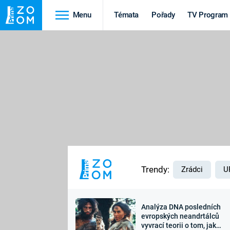
Menu
Témata
Pořady
TV Program
Cestování
Historie
HRADY A ZÁMKY
VIKINGOVÉ
HEDVÁBNÁ STEZKA
EPIDEMIE A
PANDEMIE
PŘÍRODA
STAROVĚKÝ EGYPT
Trendy:
Zrádci
U
Analýza DNA posledních
Druhá
Výročí
evropských neandrtálců
vyvrací teorii o tom, jak
světová válka