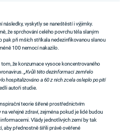
 následky, vyskytly se naneštěstí i výjimky.
ámě, že sprchování celého povrchu těla slaným
o pak při mších stříkala nedezinfikovanou slanou
ejméně 100 nemocí nakazilo.
a o tom, že konzumace vysoce koncentrovaného
oronavirus.
„Kvůli této dezinformaci zemřelo
bylo hospitalizováno a 60 z nich zcela osleplo po pití
dli autoři studie.
spirační teorie šířené prostřednictvím
iv na veřejné zdraví, zejména pokud je lidé budou
nformacemi. Vlády jednotlivých zemí by tak
tí, aby přednostně šířili právě ověřené