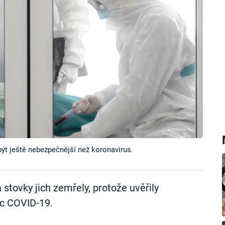
t ještě nebezpečnější než koronavirus.
a stovky jich zemřely, protože uvěřily
c COVID-19.