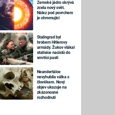
Zemské jádro skrývá
zcela nový svět.
Nález pod povrchem
je ohromující
Stalingrad byl
hrobem Hitlerovy
armády. Žukov vlákal
statisíce nacistů do
smrtící pasti
Neandertálce
nevyhubila válka s
člověkem. Nový
objev ukazuje na
zkázonosné
rozhodnutí