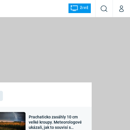
ŽIVĚ
Vyhledávání
Můj p
Prima+
ÁLKA
CNN Prima NEWS
Prima FRESH
Prima LIVING
LMY A
Prima Ženy
Prima LAJK
Prachaticko zasáhly 10 cm
osti
velké kroupy. Meteorologové
Sledujte nás
ukázali, jak to souvisí s