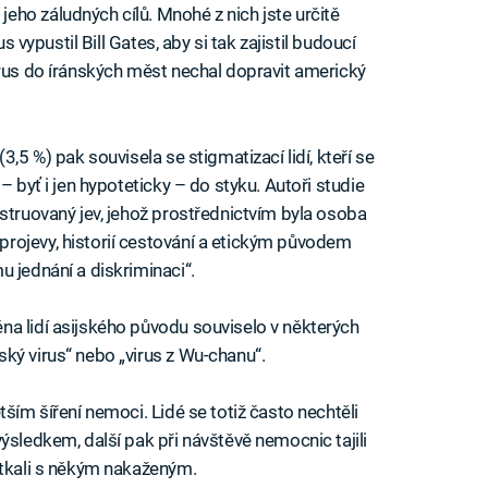
ho záludných cílů. Mnohé z nich jste určitě
us vypustil Bill Gates, aby si tak zajistil budoucí
irus do íránských měst nechal dopravit americký
3,5 %) pak souvisela se stigmatizací lidí, kteří se
– byť i jen hypoteticky – do styku. Autoři studie
struovaný jev, jehož prostřednictvím byla osoba
rojevy, historií cestování a etickým původem
 jednání a diskriminaci“.
a lidí asijského původu souviselo v některých
ký virus“ nebo „virus z Wu-chanu“.
tším šíření nemoci. Lidé se totiž často nechtěli
ýsledkem, další pak při návštěvě nemocnic tajili
etkali s někým nakaženým.