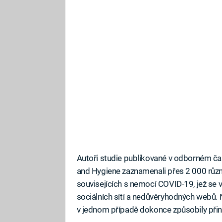
Autoři studie publikované v odborném ča
and Hygiene zaznamenali přes 2 000 různ
souvisejících s nemocí COVID-19, jež se v
sociálních sítí a nedůvěryhodných webů. N
v jednom případě dokonce způsobily při