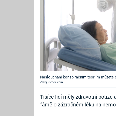
Naslouchání konspiračním teoriím můžete bý
Zdroj: istock.com
Tisíce lidí měly zdravotní potíže 
fámě o zázračném léku na nemo