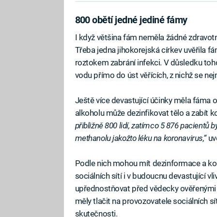
800 obětí jedné jediné fámy
I když většina fám neměla žádné zdravotní
Třeba jedna jihokorejská církev uvěřila f
roztokem zabrání infekci. V důsledku toh
vodu přímo do úst věřících, z nichž se n
Ještě více devastující účinky měla fám
alkoholu může dezinfikovat tělo a zabít k
přibližně 800 lidí, zatímco 5 876 ​​pacientů 
methanolu jakožto léku na koronavirus,“
uve
Podle nich mohou mít dezinformace a kon
sociálních sítí i v budoucnu devastující vl
upřednostňovat před vědecky ověřenými i
měly tlačit na provozovatele sociálních sí
skutečnosti.