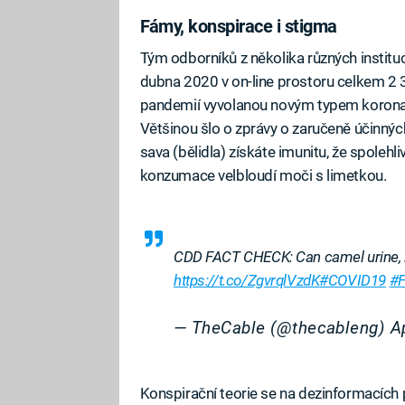
Fámy, konspirace i stigma
Tým odborníků z několika různých instituc
dubna 2020 v on-line prostoru celkem 2 3
pandemií vyvolanou novým typem koronavir
Většinou šlo o zprávy o zaručeně účinných
sava (bělidla) získáte imunitu, že spole
konzumace velbloudí moči s limetkou.
CDD FACT CHECK: Can camel urine, 
https://t.co/ZgvrqlVzdK
#COVID19
#F
— TheCable (@thecableng)
A
Konspirační teorie se na dezinformacích p