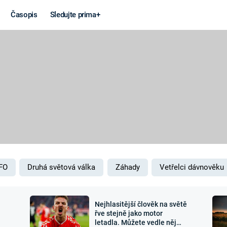
Časopis
Sledujte prima+
Věda a
Války
technika
STUDENÁ V
KORONAVIRUS
VÁLKA VE
VIETNAMU
VESMÍR
VÁLEČNÉ FI
MARS
SERIÁLY
FO
Druhá světová válka
Záhady
Vetřelci dávnověku
Nejhlasitější člověk na světě
Záhady a
Zajímav
řve stejně jako motor
letadla. Můžete vedle něj
konspirace