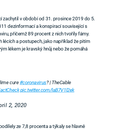
í zachytil v období od 31. prosince 2019 do 5.
11 dezinformací a konspirací související s
u, přičemž 89 procent z nich tvořily fámy.
 lécích a postupech, jako například že pitím
hlivým lékem je kravský hnůj nebo že pomáhá
lime cure
#coronavirus
? | TheCable
actCheck
pic.twitter.com/laB7V1l2ek
pril 2, 2020
odílely ze 7,8 procenta a týkaly se hlavně