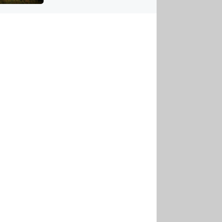
US
tornádem
RSUS
ZE A