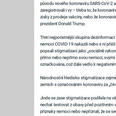
původu nového koronaviru SARS-CoV-2 a je
zaregistrovali i vy – třeba to, že koronavir
zisky z prodeje vakcíny, nebo že koronav
prezident Donald Trump.
Třetí nejpočetnější skupina dezinformací (
nemocí COVID-19 nakazili nebo s ní přišli 
popsali stigmatizaci jako „sociálně vykon
přímo nebo nepřímo svou nemocí, svými p
označkována, což dále vedlo k negativnímu
Národnostní hledisko stigmatizace zejmén
zemích s označováním koronaviru za „číns
Jinde se zase stigmatizace podílela na vě
nechat testovat z obavy před pozitivním v
příznaky nemoci nebo nepřiznali, že se s