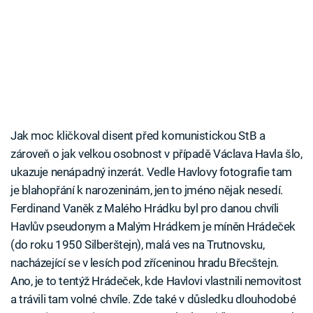
Jak moc kličkoval disent před komunistickou StB a
zároveň o jak velkou osobnost v případě Václava Havla šlo,
ukazuje nenápadný inzerát. Vedle Havlovy fotografie tam
je blahopřání k narozeninám, jen to jméno nějak nesedí.
Ferdinand Vaněk z Malého Hrádku byl pro danou chvíli
Havlův pseudonym a Malým Hrádkem je míněn Hrádeček
(do roku 1950 Silberštejn), malá ves na Trutnovsku,
nacházející se v lesích pod zříceninou hradu Břecštejn.
Ano, je to tentýž Hrádeček, kde Havlovi vlastnili nemovitost
a trávili tam volné chvíle. Zde také v důsledku dlouhodobé