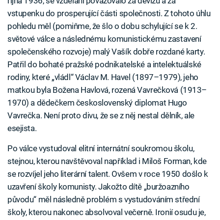
října 1936, se vzdělání považovalo za devízu a za
vstupenku do prosperující části společnosti. Z tohoto úhlu
pohledu měl (pomiňme, že šlo o dobu schylující se k 2.
světové válce a následnému komunistickému zastavení
společenského rozvoje) malý Vašík dobře rozdané karty.
Patřil do bohaté pražské podnikatelské a intelektuálské
rodiny, které „vládl“ Václav M. Havel (1897–1979), jeho
matkou byla Božena Havlová, rozená Vavrečková (1913–
1970) a dědečkem československý diplomat Hugo
Vavrečka. Není proto divu, že se z něj nestal dělník, ale
esejista.
Po válce vystudoval elitní internátní soukromou školu,
stejnou, kterou navštěvoval například i Miloš Forman, kde
se rozvíjel jeho literární talent. Ovšem v roce 1950 došlo k
uzavření školy komunisty. Jakožto dítě „buržoazního
původu“ měl následně problém s vystudováním střední
školy, kterou nakonec absolvoval večerně. Ironií osudu je,