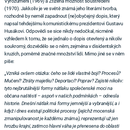
Vyrozumění (1969) a Ztížená možnost soustředění
(1970). Jakkoliv je ve světě známá jeho literární tvorba,
rozhodně by neměl zapadnout (ne)obyčejný dopis, který
napsal tehdejšímu komunistickému prezidentovi Gustavu
Husákovi. Odpovědi se sice nikdy nedočkal, nicméně
vzhledem k tomu, že se jednalo o dopis otevřený a nikoliv
soukromý, dozvědělo se o něm, zejména v disidentských
kruzích, poměrně značné množství lidí. Mimo jiné se v něm
píše:
„
Vzniká ovšem otázka: čeho se lidé vlastně bojí? Procesů?
Mučení? Ztráty majetku? Deportací? Poprav? Zajisté nikoliv:
tyto nejbrutálnější formy nátlaku společenské moci na
občana naštěstí – aspoň v našich podmínkách – odnesla
historie. Dnešní nátlak má formy jemnější a vybranější, a i
když i dnes existují politické procesy (jejichž mocenská
zmanipulovanost je každému známa), reprezentují už jen
hrozbu krajní, zatímco hlavní váha je přenesena do oblasti