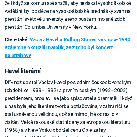
že i když se komunisté snažili, aby nezískal vysokoškolské
vzdělání, byl posléze na vysokoškolské přednášky zván na
prestižní světové univerzity a jeho busta mimo jiné zdobí
prestižní Columbia University v New Yorku.
Čtěte také:
Václav Havel a Rolling Stones se v roce 1990
vzájemně okouzlili natolik, že z toho byl koncert
na Strahově
Havel literární
Dřív než se stal Václav Havel posledním československým
(období let 1989–1992) a prvním českým (1993–2003)
prezidentem, proslavil se jako spisovatel a dramatik. I když
u nás byla jeho literární tvorba potlačována, v zahraničí se
stal uznávanou veličinou, což se mimo jiné odrazilo v
získání Velké rakouské státní ceny za evropskou literaturu
(1968) a v New Yorku obdržel cenu Obie za hry