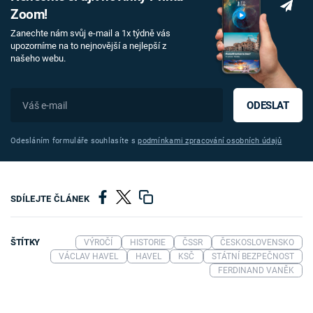
Zoom!
Zanechte nám svůj e-mail a 1x týdně vás
upozorníme na to nejnovější a nejlepší z
našeho webu.
ODESLAT
Odesláním formuláře souhlasíte s
podmínkami zpracování osobních údajů
SDÍLEJTE ČLÁNEK
ŠTÍTKY
VÝROČÍ
HISTORIE
ČSSR
ČESKOSLOVENSKO
VÁCLAV HAVEL
HAVEL
KSČ
STÁTNÍ BEZPEČNOST
FERDINAND VANĚK