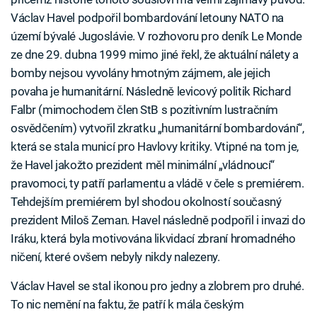
Václav Havel podpořil bombardování letouny NATO na
území bývalé Jugoslávie. V rozhovoru pro deník Le Monde
ze dne 29. dubna 1999 mimo jiné řekl, že aktuální nálety a
bomby nejsou vyvolány hmotným zájmem, ale jejich
povaha je humanitární. Následně levicový politik Richard
Falbr (mimochodem člen StB s pozitivním lustračním
osvědčením) vytvořil zkratku „humanitární bombardování“,
která se stala municí pro Havlovy kritiky. Vtipné na tom je,
že Havel jakožto prezident měl minimální „vládnoucí“
pravomoci, ty patří parlamentu a vládě v čele s premiérem.
Tehdejším premiérem byl shodou okolností současný
prezident Miloš Zeman. Havel následně podpořil i invazi do
Iráku, která byla motivována likvidací zbraní hromadného
ničení, které ovšem nebyly nikdy nalezeny.
Václav Havel se stal ikonou pro jedny a zlobrem pro druhé.
To nic nemění na faktu, že patří k mála českým