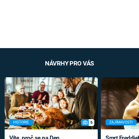
NÁVRHY PRO VÁS
5
HISTORIE
ZAJÍMAVOSTI
Víte, proč se na Den
Smrt Freddie