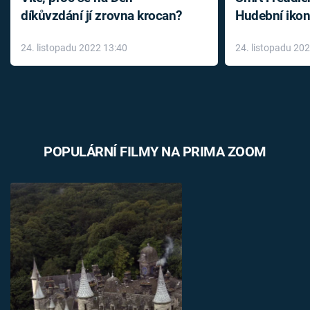
díkůvzdání jí zrovna krocan?
Hudební ikon
až do konce 
24. listopadu 2022 13:40
24. listopadu 20
léky
POPULÁRNÍ FILMY NA PRIMA ZOOM