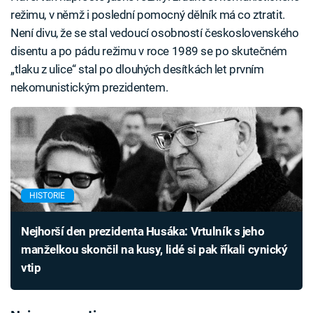
režimu, v němž i poslední pomocný dělník má co ztratit.
Není divu, že se stal vedoucí osobností československého
disentu a po pádu režimu v roce 1989 se po skutečném
„tlaku z ulice“ stal po dlouhých desítkách let prvním
nekomunistickým prezidentem.
HISTORIE
Nejhorší den prezidenta Husáka: Vrtulník s jeho
manželkou skončil na kusy, lidé si pak říkali cynický
vtip