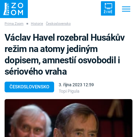
ŽIVĚ
Prima Zoom
■
Historie
Československo
Trendy:
ZRÁDCI
UFO
DRUHÁ SVĚTOVÁ VÁLKA
Václav Havel rozebral Husákův
ZÁHADY
VETŘELCI DÁVNOVĚKU
režim na atomy jediným
dopisem, amnestií osvobodil i
sériového vraha
Témata
3. října 2023 12:59
ČESKOSLOVENSKO
Topi Pigula
Témata
Pořady
TV Program