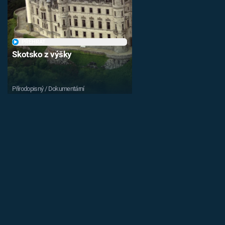
PŘEHRÁT
Skotsko z výšky
Přírodopisný / Dokumentární