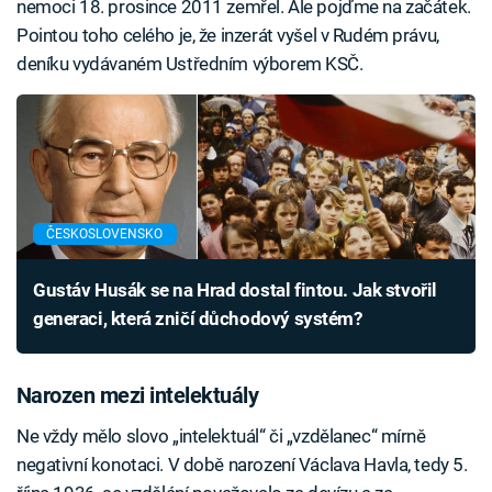
nemoci 18. prosince 2011 zemřel. Ale pojďme na začátek.
Pointou toho celého je, že inzerát vyšel v Rudém právu,
deníku vydávaném Ustředním výborem KSČ.
ČESKOSLOVENSKO
Gustáv Husák se na Hrad dostal fintou. Jak stvořil
generaci, která zničí důchodový systém?
Narozen mezi intelektuály
Ne vždy mělo slovo „intelektuál“ či „vzdělanec“ mírně
negativní konotaci. V době narození Václava Havla, tedy 5.