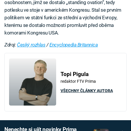
osobnostem, jimž se dostalo „standing ovation“, tedy
potlesku ve stoje v americkém Kongresu. Stal se prvním
politikem ve státní funkci ze střední a východní Evropy,
kterému se dostalo možnosti promluvit před oběma
komorami Kongresu USA.
Zdroj:
Český rozhlas
/
Encyclopedia Britannica
Topi Pigula
redaktor FTV Prima
VŠECHNY ČLÁNKY AUTORA
Nenechte si ujít novinky Prima