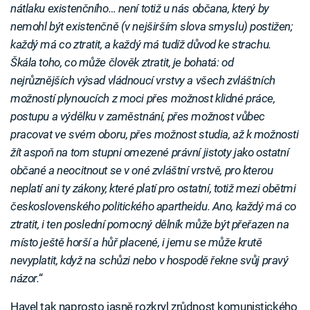
nátlaku existenčního… není totiž u nás občana, který by
nemohl být existenčně (v nejširším slova smyslu) postižen;
každý má co ztratit, a každý má tudíž důvod ke strachu.
Škála toho, co může člověk ztratit, je bohatá: od
nejrůznějších výsad vládnoucí vrstvy a všech zvláštních
možností plynoucích z moci přes možnost klidné práce,
postupu a výdělku v zaměstnání, přes možnost vůbec
pracovat ve svém oboru, přes možnost studia, až k možnosti
žít aspoň na tom stupni omezené právní jistoty jako ostatní
občané a neocitnout se v oné zvláštní vrstvě, pro kterou
neplatí ani ty zákony, které platí pro ostatní, totiž mezi obětmi
československého politického apartheidu. Ano, každý má co
ztratit, i ten poslední pomocný dělník může být přeřazen na
místo ještě horší a hůř placené, i jemu se může krutě
nevyplatit, když na schůzi nebo v hospodě řekne svůj pravý
názor.
“
Havel tak naprosto jasně rozkryl zrůdnost komunistického