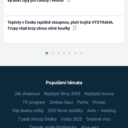
vyrábět čipy pro roboty i vesmír
Teploty v Česku rapidně stoupnou, platí trojitá VÝSTRAHA.
Tropy však brzy utnou silné bouřky
Populární témata
Jak zhubnout
Nejlepší filmy 2024
Nejlepší horory
TV program
Změna času
Partie
Počasí
Kdy budou volby
ZOO Nové začátky
Auto – katalog
7 pádů Honzy Dědka
Volby 2025
Svařené víno
Tatarák podle Pohlreicha
Aloe vera