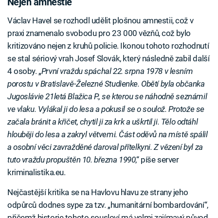
Nejen amnestie
Václav Havel se rozhodl udělit plošnou amnestii, což v
praxi znamenalo svobodu pro 23 000 vězňů, což bylo
kritizováno nejen z kruhů policie. Ikonou tohoto rozhodnutí
se stal sériový vrah Josef Slovák, který následně zabil další
4 osoby. „
První vraždu spáchal 22. srpna 1978 v lesním
porostu v Bratislavě-Železné Studienke. Obětí byla občanka
Jugoslávie 21letá Blažica P., se kterou se náhodně seznámil
ve vlaku. Vylákal ji do lesa a pokusil se o soulož. Protože se
začala bránit a křičet, chytil ji za krk a uškrtil ji. Tělo odtáhl
hlouběji do lesa a zakryl větvemi. Část oděvů na místě spálil
a osobní věci zavražděné daroval přítelkyni. Z vězení byl za
tuto vraždu propuštěn 10. března 1990
,“ píše server
kriminalistika.eu.
Nejčastější kritika se na Havlovu hlavu ze strany jeho
odpůrců dodnes sype za tzv. „humanitární bombardování“,
přičemž historie tohoto sousloví má velmi zajímavý původ.