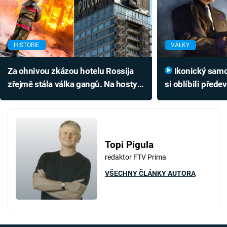
HISTORIE
VÁLKY
Za ohnivou zkázou hotelu Rossija
Ikonický samopal Thompson
zřejmě stála válka gangů. Na hosty
si oblíbili přede
čekala smrtící past
Topi Pigula
redaktor FTV Prima
VŠECHNY ČLÁNKY AUTORA