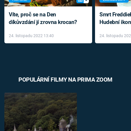
Víte, proč se na Den
Smrt Freddie
díkůvzdání jí zrovna krocan?
Hudební ikon
až do konce 
24. listopadu 2022 13:40
24. listopadu 20
léky
POPULÁRNÍ FILMY NA PRIMA ZOOM