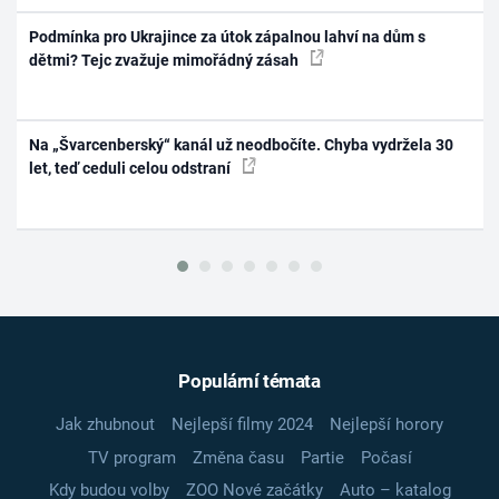
Podmínka pro Ukrajince za útok zápalnou lahví na dům s
dětmi? Tejc zvažuje mimořádný zásah
Na „Švarcenberský“ kanál už neodbočíte. Chyba vydržela 30
let, teď ceduli celou odstraní
Populární témata
Jak zhubnout
Nejlepší filmy 2024
Nejlepší horory
TV program
Změna času
Partie
Počasí
Kdy budou volby
ZOO Nové začátky
Auto – katalog