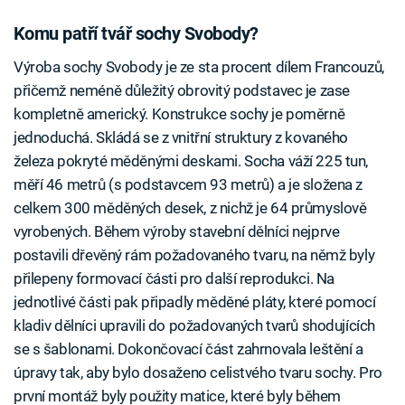
Komu patří tvář sochy Svobody?
Výroba sochy Svobody je ze sta procent dílem Francouzů,
přičemž neméně důležitý obrovitý podstavec je zase
kompletně americký. Konstrukce sochy je poměrně
jednoduchá. Skládá se z vnitřní struktury z kovaného
železa pokryté měděnými deskami. Socha váží 225 tun,
měří 46 metrů (s podstavcem 93 metrů) a je složena z
celkem 300 měděných desek, z nichž je 64 průmyslově
vyrobených. Během výroby stavební dělníci nejprve
postavili dřevěný rám požadovaného tvaru, na němž byly
přilepeny formovací části pro další reprodukci. Na
jednotlivé části pak připadly měděné pláty, které pomocí
kladiv dělníci upravili do požadovaných tvarů shodujících
se s šablonami. Dokončovací část zahrnovala leštění a
úpravy tak, aby bylo dosaženo celistvého tvaru sochy. Pro
první montáž byly použity matice, které byly během