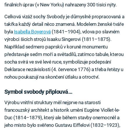
finálních úprav (v New Yorku) nahrazeny 300 tisíci nýty.
Celková vizáž sochy Svobody je důmyslně propracovaná a
takřka každý detail něco znamená. Modelem ženské tváře
byla
Isabella Boyerová
(1841–1904), vdova po slavném
výrobci šicích strojů Isaaku Singerovi (1811–1875).
Například sedmero paprsků v koruně monumentu
představuje sedm moří a světadílů, zatímco tabule, kterou
socha svírá ve své levé ruce, symbolizuje podepsání
Deklarace nezávislosti (4. července 1776) a třeba řetězy u
nohou poukazují na skončení útlaku a otroctví.
Symbol svobody připlouvá…
Výrobu vnitřní struktury měl nejprve na starosti
francouzský architekt a historik umění Eugène Viollet-le-
Duc (1814–1879), který ale během stavby onemocněl a
jeho místo bylo svěřeno Gustavu Eiffelovi (1832–1923),