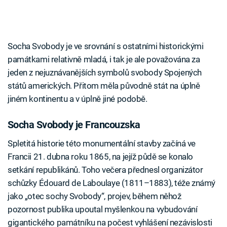
Socha Svobody je ve srovnání s ostatními historickými
památkami relativně mladá, i tak je ale považována za
jeden z nejuznávanějších symbolů svobody Spojených
států amerických. Přitom měla původně stát na úplně
jiném kontinentu a v úplně jiné podobě.
Socha Svobody je Francouzska
Spletitá historie této monumentální stavby začíná ve
Francii 21. dubna roku 1865, na jejíž půdě se konalo
setkání republikánů. Toho večera přednesl organizátor
schůzky Édouard de Laboulaye (1811–1883), téže známý
jako „otec sochy Svobody“, projev, během něhož
pozornost publika upoutal myšlenkou na vybudování
gigantického památníku na počest vyhlášení nezávislosti