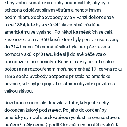
který vnitřní konstrukci sochy poupravil tak, aby byla
schopna odolávat silným větrům a nehostinným
podmínkám. Socha Svobody byla v Paříži dokončena v
roce 1884, kde byla vzápětí slavnostně předána
americkému velvyslanci. Po několika měsících se celá
zase rozebrala na 350 kusů, které byly pečlivě uschovány
do 214 beden. Objemná zásilka byla pak přepravena
pomocí vlaků k přístavu, kde si ji do své péče vzalo
francouzské námořnictvo. Během plavby se loď málem
potopila na rozbouřeném moři, nicméně již 17. června roku
1885 socha Svobody bezpečně přistála na americké
pevnině, kde byl její příjezd místními obyvateli přivítán s
velkou slávou.
Rozebraná socha ale dorazila v době, kdy ještě nebyl
dokončen žulový podstavec. Po jeho dokončení byl
americký symbol s překvapivou rychlostí znovu sestaven,
na čemž měly nemalý podíl šikovné ruce přistěhovalců. K