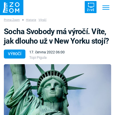
ŽIVĚ
Prima Zoom
■
Historie
Výročí
Trendy:
ZRÁDCI
UFO
DRUHÁ SVĚTOVÁ VÁLKA
Socha Svobody má výročí. Víte,
ZÁHADY
VETŘELCI DÁVNOVĚKU
jak dlouho už v New Yorku stojí?
17. června 2022 06:00
VÝROČÍ
Topi Pigula
Témata
Témata
Pořady
TV Program