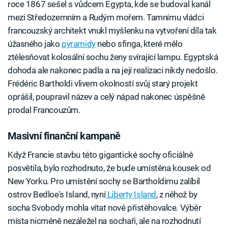
roce 1867 sešel s vůdcem Egypta, kde se budoval kanál
mezi Středozemním a Rudým mořem. Tamnímu vládci
francouzský architekt vnukl myšlenku na vytvoření díla tak
úžasného jako
pyramidy
nebo sfinga, které mělo
ztělesňovat kolosální sochu ženy svírající lampu. Egyptská
dohoda ale nakonec padla a na její realizaci nikdy nedošlo.
Frédéric Bartholdi vlivem okolností svůj starý projekt
oprášil, poupravil název a celý nápad nakonec úspěšně
prodal Francouzům.
Masivní finanční kampaně
Když Francie stavbu této gigantické sochy oficiálně
posvětila, bylo rozhodnuto, že bude umístěna kousek od
New Yorku. Pro umístění sochy se Bartholdimu zalíbil
ostrov Bedloe's Island, nyní
Liberty Island
, z něhož by
socha Svobody mohla vítat nové přistěhovalce. Výběr
místa nicméně nezáležel na sochaři, ale na rozhodnutí