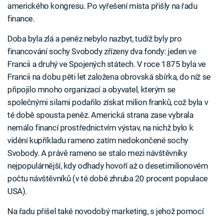
amerického kongresu. Po vyřešení místa přišly na řadu
finance.
Doba byla zlá a peněz nebylo nazbyt, tudíž byly pro
financování sochy Svobody zřízeny dva fondy: jeden ve
Francii a druhý ve Spojených státech. V roce 1875 byla ve
Francii na dobu pěti let založena obrovská sbírka, do níž se
připojilo mnoho organizací a obyvatel, kterým se
společnými silami podařilo získat milion franků, což byla v
té době spousta peněz. Americká strana zase vybrala
nemálo financí prostřednictvím výstav, na nichž bylo k
vidění kupříkladu rameno zatím nedokončené sochy
Svobody. A právě rameno se stalo mezi návštěvníky
nejpopulárnější, kdy odhady hovoří až o desetimilionovém
počtu návštěvníků (v té době zhruba 20 procent populace
USA).
Na řadu přišel také novodobý marketing, s jehož pomocí