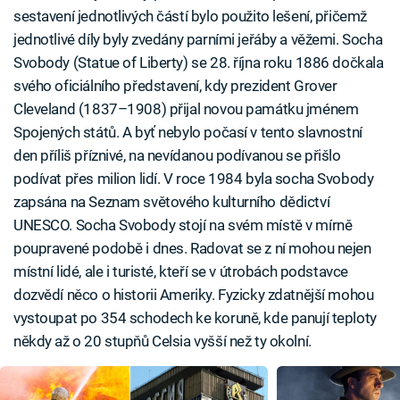
sestavení jednotlivých částí bylo použito lešení, přičemž
jednotlivé díly byly zvedány parními jeřáby a věžemi. Socha
Svobody (Statue of Liberty) se 28. října roku 1886 dočkala
svého oficiálního představení, kdy prezident Grover
Cleveland (1837–1908) přijal novou památku jménem
Spojených států. A byť nebylo počasí v tento slavnostní
den příliš příznivé, na nevídanou podívanou se přišlo
podívat přes milion lidí. V roce 1984 byla socha Svobody
zapsána na Seznam světového kulturního dědictví
UNESCO. Socha Svobody stojí na svém místě v mírně
poupravené podobě i dnes. Radovat se z ní mohou nejen
místní lidé, ale i turisté, kteří se v útrobách podstavce
dozvědí něco o historii Ameriky. Fyzicky zdatnější mohou
vystoupat po 354 schodech ke koruně, kde panují teploty
někdy až o 20 stupňů Celsia vyšší než ty okolní.