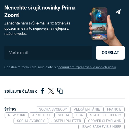
Nenechte si ujít novinky Prima
Zoom!
Zanechte nám svůj e-mail a 1x týdně vás
upozorníme na to nejnovější a nejlepší z
našeho webu.
ODESLAT
Odesláním formuláře souhlasíte s
podmínkami zpracování osobních údajů
SDÍLEJTE ČLÁNEK
ŠTÍTKY
SOCHA SVOBODY
VELKÁ BRITÁNIE
FRANCIE
NEW YORK
ARCHITEKT
SOCHA
USA
STATUE OF LIBERTY
SOCHA SVOBODY
JOSEPH PULITZER
GROVER CLEVELAND
ISAAC BASHEVIS SINGER