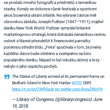
se prodalo mnoho fotografií a předmětů s tematikou
stavby. Konaly se dokonce různé festivaly a sportovní
akce, boxerská utkání zvláště. Na vybrané částce měl
obrovskou zásluhu Joseph Pulitzer (1847–1911), majitel
deníku New York World. Pulitzer vymyslel brilantní
marketingovou strategii, která dokázala nenásilnou cestou
oslovit a hlavně přesvědčit k financování památky
početnou střední třídu. „Finta“ spočívala v tom, že jméno
každého dárce bude otištěno a zveřejněno na listu
populárního deníku. Nápad to byl vskutku účinný a brzy
nebylo o jeho úspěchu pochyb.
The Statue of Liberty arrived at its permanent home on
Bedloe’s Island in New York Harbor
#OTD
1885
https://t.co/qU73K9Ga3x
pic.twitter.com/kygsZKkVPv
— Library of Congress (@librarycongress)
June
19, 2018