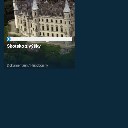
PŘEHRÁT
Skotsko z výšky
Dokumentární / Přírodopisný