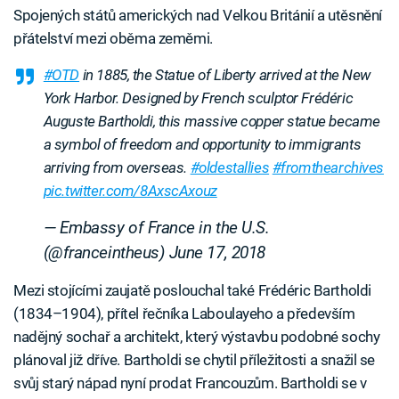
Spojených států amerických nad Velkou Británií a utěsnění
přátelství mezi oběma zeměmi.
#OTD
in 1885, the Statue of Liberty arrived at the New
York Harbor. Designed by French sculptor Frédéric
Auguste Bartholdi, this massive copper statue became
a symbol of freedom and opportunity to immigrants
arriving from overseas.
#oldestallies
#fromthearchives
pic.twitter.com/8AxscAxouz
— Embassy of France in the U.S.
(@franceintheus)
June 17, 2018
Mezi stojícími zaujatě poslouchal také Frédéric Bartholdi
(1834–1904), přítel řečníka Laboulayeho a především
nadějný sochař a architekt, který výstavbu podobné sochy
plánoval již dříve. Bartholdi se chytil příležitosti a snažil se
svůj starý nápad nyní prodat Francouzům. Bartholdi se v