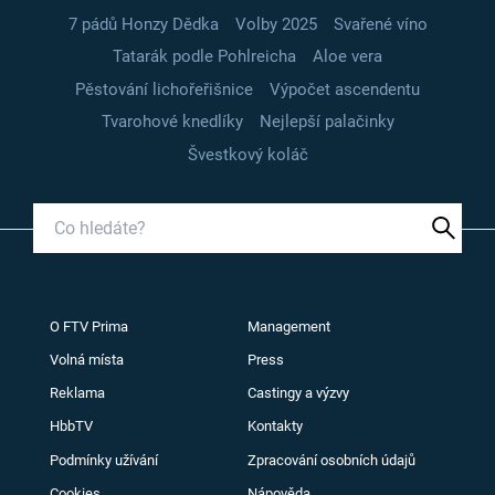
7 pádů Honzy Dědka
Volby 2025
Svařené víno
Tatarák podle Pohlreicha
Aloe vera
Pěstování lichořeřišnice
Výpočet ascendentu
Tvarohové knedlíky
Nejlepší palačinky
Švestkový koláč
O FTV Prima
Management
Volná místa
Press
Reklama
Castingy a výzvy
HbbTV
Kontakty
Podmínky užívání
Zpracování osobních údajů
Cookies
Nápověda