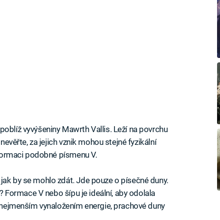
poblíž vyvýšeniny Mawrth Vallis. Leží na povrchu
 nevěřte, za jejich vznik mohou stejné fyzikální
e formaci podobné písmenu V.
jak by se mohlo zdát. Jde pouze o písečné duny.
em? Formace V nebo šípu je ideální, aby odolala
 s nejmenším vynaložením energie, prachové duny