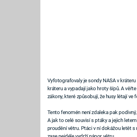
Vyfotografovaly je sondy NASA v kráteru 
kráteru a vypadají jako hroty šípů. A věřte
zákony, které způsobují, že husy létají v
Tento fenomén není zdaleka pak podivný, 
A jak to celé souvisí s ptáky a jejich let
proudění větru. Ptáci v ní dokážou letět
zase nejdéle vydrží nápor větru.