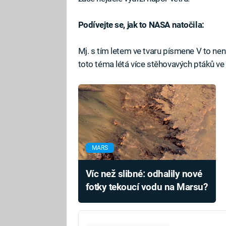
Podívejte se, jak to NASA natočila:
Mj. s tím letem ve tvaru písmene V to nen
toto téma létá více stěhovavých ptáků ve
MARS
Víc než slibné: odhalily nové
fotky tekoucí vodu na Marsu?