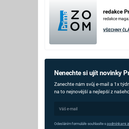
redakce P
redakce maga
VŠECHNY ČL
Nenechte si ujít novinky 
Zanechte nám svůj e-mail a 1x tý
na to nejnovější a nejlepší z naše
Odesláním formuláře souhlasíte s
podmínkami zp