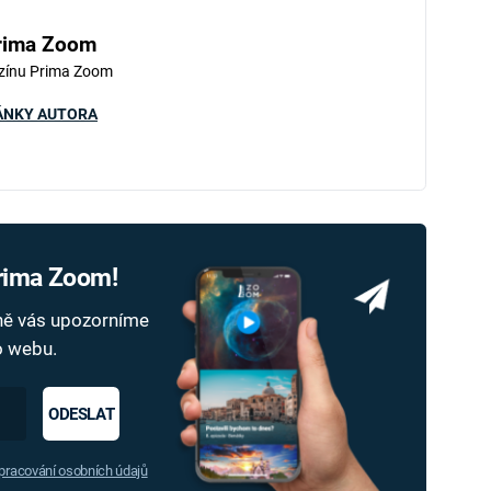
rima Zoom
zínu Prima Zoom
ÁNKY AUTORA
Prima Zoom!
dně vás upozorníme
ho webu.
ODESLAT
racování osobních údajů