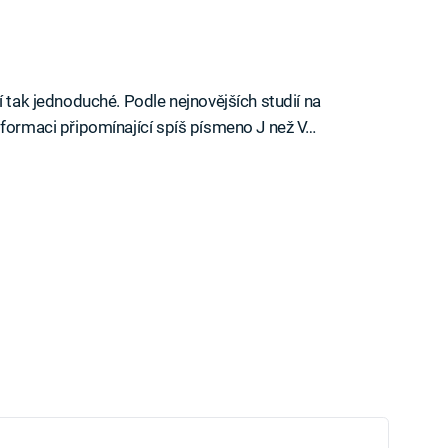
í tak jednoduché. Podle nejnovějších studií na
 formaci připomínající spíš písmeno J než V…