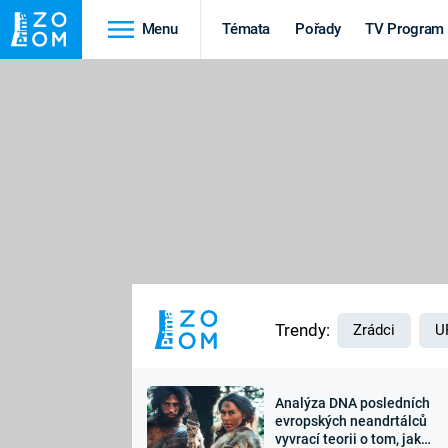
Menu
Témata
Pořady
TV Program
Cestování
Historie
HRADY A ZÁMKY
VIKINGOVÉ
HEDVÁBNÁ STEZKA
EPIDEMIE A
PANDEMIE
PŘÍRODA
STAROVĚKÝ EGYPT
Trendy:
Zrádci
U
Analýza DNA posledních
Druhá
Výročí
evropských neandrtálců
vyvrací teorii o tom, jak
světová válka