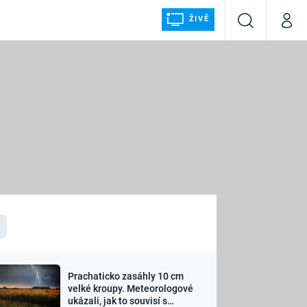
ŽIVĚ
Vyhledávání
Můj p
Prima+
ÁLKA
CNN Prima NEWS
Prima FRESH
Prima LIVING
LMY A
Prima Ženy
Prima LAJK
Prachaticko zasáhly 10 cm
osti
velké kroupy. Meteorologové
Sledujte nás
ukázali, jak to souvisí s