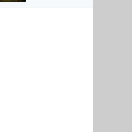
US
tornádem
RSUS
ZE A