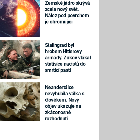
Zemské jádro skrývá
zcela nový svět.
Nález pod povrchem
je ohromující
Stalingrad byl
hrobem Hitlerovy
armády. Žukov vlákal
statisíce nacistů do
smrtící pasti
Neandertálce
nevyhubila válka s
člověkem. Nový
objev ukazuje na
zkázonosné
rozhodnutí