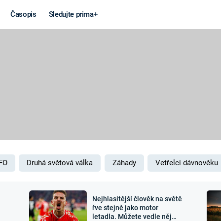
Časopis
Sledujte prima+
Věda a
Války
technika
STUDENÁ V
KORONAVIRUS
VÁLKA VE
VIETNAMU
VESMÍR
VÁLEČNÉ FI
MARS
SERIÁLY
FO
Druhá světová válka
Záhady
Vetřelci dávnověku
Nejhlasitější člověk na světě
Záhady a
Zajímav
řve stejně jako motor
letadla. Můžete vedle něj
konspirace