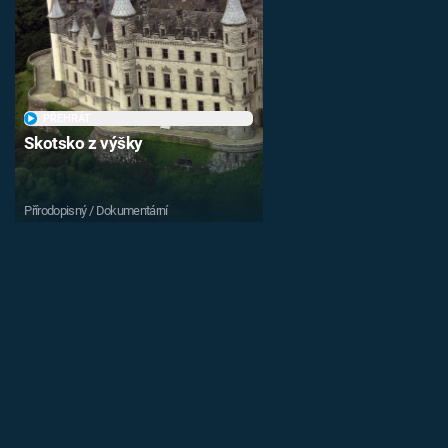
PŘEHRÁT
Skotsko z výšky
Přírodopisný / Dokumentární