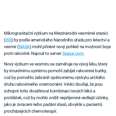
Mikrogravitační výzkum na Mezinárodní vesmírné stanici
(
ISS
) by podle amerického Národního úřadu pro letectví a
vesmír (
NASA
) mohl přinést nový pohled na možnost boje
proti rakovině. Napsal to server
Space.com
.
Nový výzkum ve vesmíru se zaměřuje na vývoj léku, který
by imunitnímu systému pomohl zabíjet rakovinné buňky,
což by pomohlo zabránit opětovnému výskytu určitého
druhu rakovinného onemocnění. Vědci doufají, že jsou
schopni toho dosáhnout kombinací nových léků a
protilátek, což by mohlo snížit nepříjemné vedlejší účinky,
jako je zvracení nebo padání vlasů, obvyklé u pacientů
procházejících chemoterapií.