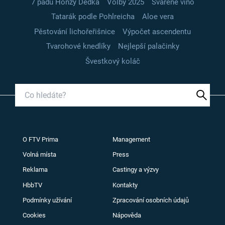
7 pádů Honzy Dědka
Volby 2025
Svařené víno
Tatarák podle Pohlreicha
Aloe vera
Pěstování lichořeřišnice
Výpočet ascendentu
Tvarohové knedlíky
Nejlepší palačinky
Švestkový koláč
O FTV Prima
Management
Volná místa
Press
Reklama
Castingy a výzvy
HbbTV
Kontakty
Podmínky užívání
Zpracování osobních údajů
Cookies
Nápověda