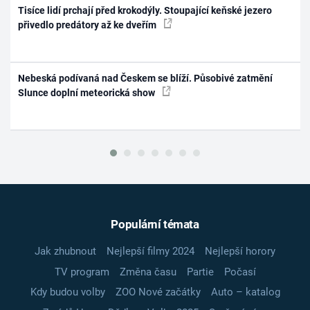
Tisíce lidí prchají před krokodýly. Stoupající keňské jezero
přivedlo predátory až ke dveřím
Nebeská podívaná nad Českem se blíží. Působivé zatmění
Slunce doplní meteorická show
Populární témata
Jak zhubnout
Nejlepší filmy 2024
Nejlepší horory
TV program
Změna času
Partie
Počasí
Kdy budou volby
ZOO Nové začátky
Auto – katalog