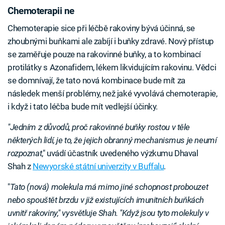
Chemoterapii ne
Chemoterapie sice při léčbě rakoviny bývá účinná, se
zhoubnými buňkami ale zabíjí i buňky zdravé. Nový přístup
se zaměřuje pouze na rakovinné buňky, a to kombinací
protilátky s Azonafidem, lékem likvidujícím rakovinu. Vědci
se domnívají, že tato nová kombinace bude mít za
následek menší problémy, než jaké vyvolává chemoterapie,
i když i tato léčba bude mít vedlejší účinky.
"Jedním z důvodů, proč rakovinné buňky rostou v těle
některých lidí, je to, že jejich obranný mechanismus je neumí
rozpoznat
," uvádí účastník uvedeného výzkumu Dhaval
Shah z
Newyorské státní univerzity v Buffalu
.
"
Tato (nová) molekula má mimo jiné schopnost probouzet
nebo spouštět brzdu v již existujících imunitních buňkách
uvnitř rakoviny," vysvětluje Shah. "Když jsou tyto molekuly v