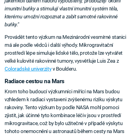
jakémkoli daném nádoru vypouštěny, 'probouzejí' okolní
imunitní buňky a stimulují vlastní imunitní systém těla,
kterému umožní rozpoznat a zabít samotné rakovinné
buňky.
"
Provádět tento výzkum na Mezinárodní vesmírné stanici
má ale podle vědců i další výhody. Mikrogravitační
prostředí lépe simuluje lidské tělo, protože lze vytvářet
velké kulovité rakovinné tumory, vysvětluje Luis Zea z
Coloradské univerzity
v Boulderu.
Radiace cestou na Mars
Krom toho budoucí výzkumníci mířící na Mars budou
vzhledem k radiaci vystaveni zvýšenému riziku výskytu
rakoviny. Tento výzkum by podle NASA mohl pomoci
zjistit, jak účinné tyto kombinace léčiv jsou v prostředí
mikrogravitace, což by bylo užitečné v případě výskytu
tohoto onemocnění u astronautů během cesty na Mars