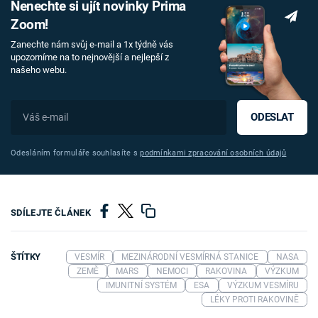
Nenechte si ujít novinky Prima
Zoom!
Zanechte nám svůj e-mail a 1x týdně vás
upozorníme na to nejnovější a nejlepší z
našeho webu.
ODESLAT
Odesláním formuláře souhlasíte s
podmínkami zpracování osobních údajů
SDÍLEJTE ČLÁNEK
ŠTÍTKY
VESMÍR
MEZINÁRODNÍ VESMÍRNÁ STANICE
NASA
ZEMĚ
MARS
NEMOCI
RAKOVINA
VÝZKUM
IMUNITNÍ SYSTÉM
ESA
VÝZKUM VESMÍRU
LÉKY PROTI RAKOVINĚ