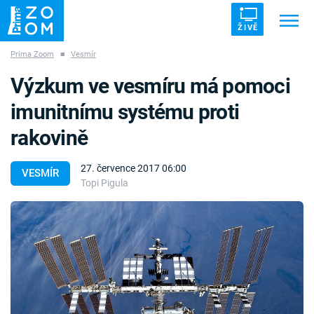
ŽIVĚ
Prima Zoom
■
Vesmír
Trendy:
ZRÁDCI
UFO
DRUHÁ SVĚTOVÁ VÁLKA
Výzkum ve vesmíru má pomoci
ZÁHADY
VETŘELCI DÁVNOVĚKU
imunitnímu systému proti
rakovině
27. července 2017 06:00
VESMÍR
Topi Pigula
Témata
Témata
Pořady
TV Program