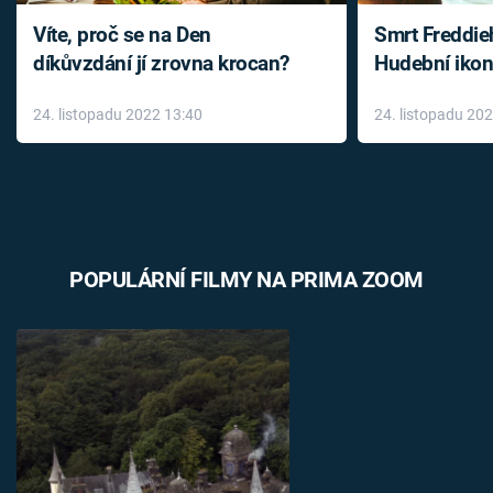
Víte, proč se na Den
Smrt Freddie
díkůvzdání jí zrovna krocan?
Hudební ikon
až do konce 
24. listopadu 2022 13:40
24. listopadu 20
léky
POPULÁRNÍ FILMY NA PRIMA ZOOM