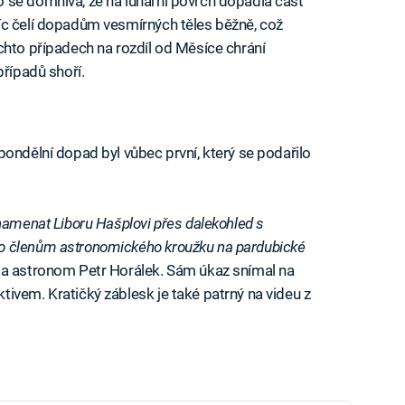
 se domnívá, že na lunární povrch dopadla část
íc čelí dopadům vesmírných těles běžně, což
chto případech na rozdíl od Měsíce chrání
případů shoří.
pondělní dopad byl vůbec první, který se podařilo
namenat Liboru Hašplovi přes dalekohled s
o členům astronomického kroužku na pardubické
 a astronom Petr Horálek. Sám úkaz snímal na
ivem. Kratičký záblesk je také patrný na videu z