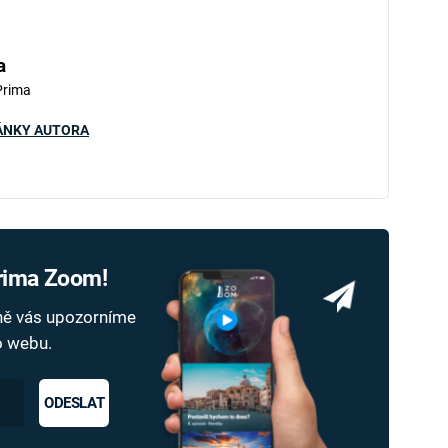
a
Prima
ÁNKY AUTORA
Prima Zoom!
dně vás upozorníme
ho webu.
ODESLAT