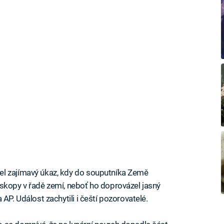
l zajímavý úkaz, kdy do souputníka Země
skopy v řadě zemí, neboť ho doprovázel jasný
AP. Událost zachytili i čeští pozorovatelé.