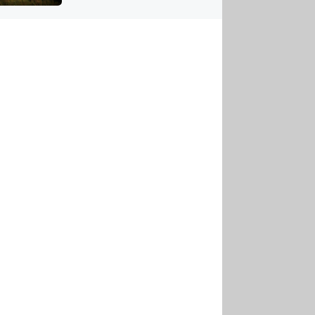
US
tornádem
RSUS
ZE A