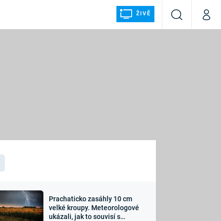
ŽIVĚ
Vyhledávání
Můj p
Prima+
ÁLKA
CNN Prima NEWS
Prima FRESH
Prima LIVING
LMY A
Prima Ženy
Prima LAJK
Prachaticko zasáhly 10 cm
osti
velké kroupy. Meteorologové
Sledujte nás
ukázali, jak to souvisí s