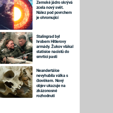
Zemské jádro skrývá
zcela nový svět.
Nález pod povrchem
je ohromující
Stalingrad byl
hrobem Hitlerovy
armády. Žukov vlákal
statisíce nacistů do
smrtící pasti
Neandertálce
nevyhubila válka s
člověkem. Nový
objev ukazuje na
zkázonosné
rozhodnutí