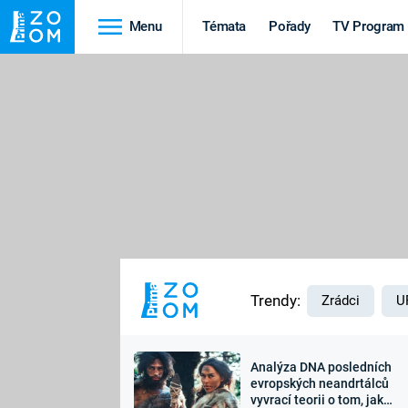
Menu
Témata
Pořady
TV Program
Cestování
Historie
HRADY A ZÁMKY
VIKINGOVÉ
HEDVÁBNÁ STEZKA
EPIDEMIE A
PANDEMIE
PŘÍRODA
STAROVĚKÝ EGYPT
Trendy:
Zrádci
U
Analýza DNA posledních
Druhá
Výročí
evropských neandrtálců
vyvrací teorii o tom, jak
světová válka