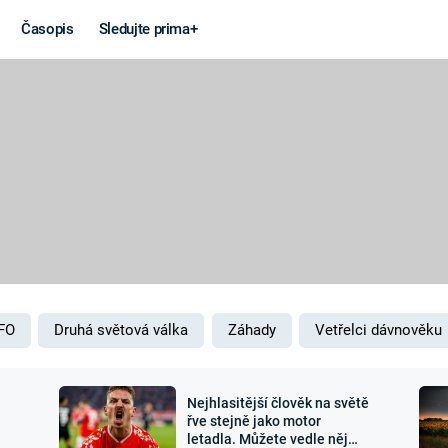
Časopis
Sledujte prima+
Věda a
Války
technika
STUDENÁ V
KORONAVIRUS
VÁLKA VE
VIETNAMU
VESMÍR
VÁLEČNÉ FI
MARS
SERIÁLY
FO
Druhá světová válka
Záhady
Vetřelci dávnověku
Nejhlasitější člověk na světě
Záhady a
Zajímav
řve stejně jako motor
letadla. Můžete vedle něj
konspirace