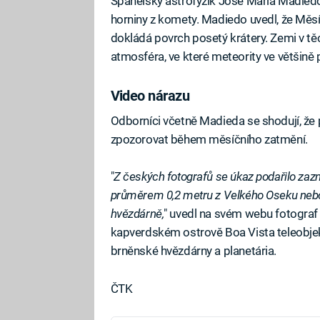
Španělský astrofyzik José María Madiedo
horniny z komety. Madiedo uvedl, že Měs
dokládá povrch posetý krátery. Zemi v tě
atmosféra, ve které meteority ve většině 
Video nárazu
Odborníci včetně Madieda se shodují, že 
zpozorovat během měsíčního zatmění.
"
Z českých fotografů se úkaz podařilo zaz
průměrem 0,2 metru z Velkého Oseku neb
hvězdárně,
" uvedl na svém webu fotograf
kapverdském ostrově Boa Vista teleobjekt
brněnské hvězdárny a planetária.
ČTK