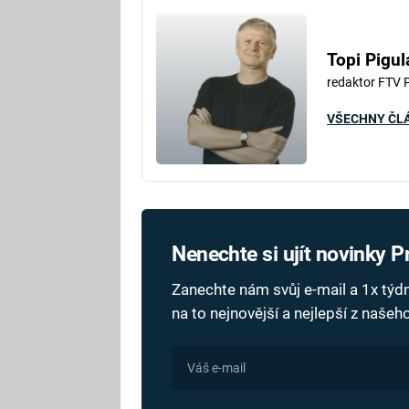
Topi Pigul
redaktor FTV 
VŠECHNY ČL
Nenechte si ujít novinky 
Zanechte nám svůj e-mail a 1x tý
na to nejnovější a nejlepší z naše