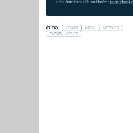
Odesláním formuláře souhlasíte s
podmínkami zp
ŠTÍTKY
VESMÍR
MĚSÍC
METEORIT
ZATMĚNÍ MĚSÍCE