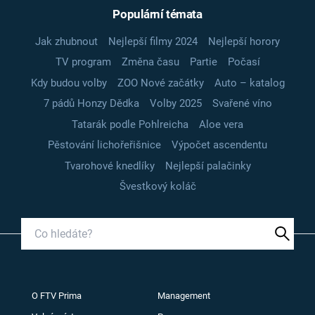
Populární témata
Jak zhubnout
Nejlepší filmy 2024
Nejlepší horory
TV program
Změna času
Partie
Počasí
Kdy budou volby
ZOO Nové začátky
Auto – katalog
7 pádů Honzy Dědka
Volby 2025
Svařené víno
Tatarák podle Pohlreicha
Aloe vera
Pěstování lichořeřišnice
Výpočet ascendentu
Tvarohové knedlíky
Nejlepší palačinky
Švestkový koláč
O FTV Prima
Management