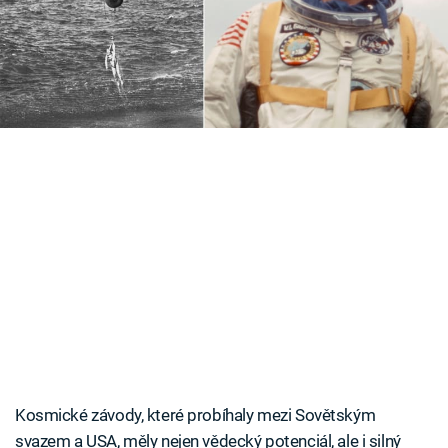
Časopis
Grissom se musel zachránit z potápějícího se
modulu. Naštěstí se rozhodl správně.
Sledujte prima+
Přihlášení
Sledujte nás
Kosmické závody, které probíhaly mezi Sovětským
svazem a USA, měly nejen vědecký potenciál, ale i silný