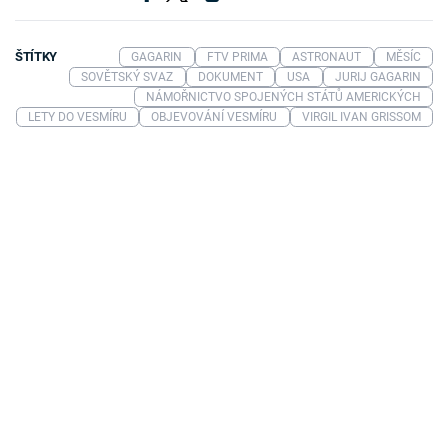
ŠTÍTKY
GAGARIN
FTV PRIMA
ASTRONAUT
MĚSÍC
SOVĚTSKÝ SVAZ
DOKUMENT
USA
JURIJ GAGARIN
NÁMOŘNICTVO SPOJENÝCH STÁTŮ AMERICKÝCH
LETY DO VESMÍRU
OBJEVOVÁNÍ VESMÍRU
VIRGIL IVAN GRISSOM