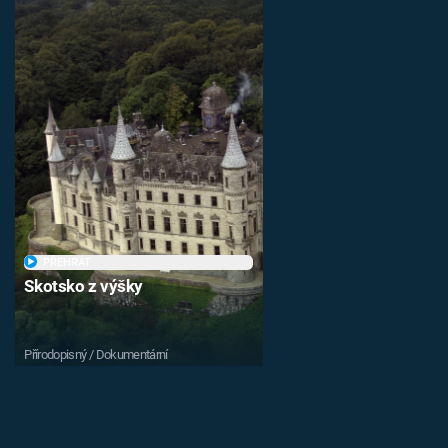
PŘEHRÁT
Skotsko z výšky
Přírodopisný / Dokumentární