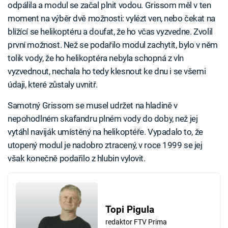
odpálila a modul se začal plnit vodou. Grissom měl v ten
moment na výběr dvě možnosti: vylézt ven, nebo čekat na
blížící se helikoptéru a doufat, že ho včas vyzvedne. Zvolil
první možnost. Než se podařilo modul zachytit, bylo v něm
tolik vody, že ho helikoptéra nebyla schopná z vln
vyzvednout, nechala ho tedy klesnout ke dnu i se všemi
údaji, které zůstaly uvnitř.
Samotný Grissom se musel udržet na hladině v
nepohodlném skafandru plném vody do doby, než jej
vytáhl naviják umístěný na helikoptéře. Vypadalo to, že
utopený modul je nadobro ztracený, v roce 1999 se jej
však konečně podařilo z hlubin vylovit.
Topi Pigula
redaktor FTV Prima