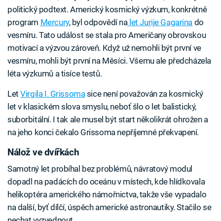
politický podtext. Americký kosmický výzkum, konkrétně
program
Mercury
, byl odpovědí na
let Jurije Gagarina
do
vesmíru. Tato událost se stala pro Američany obrovskou
motivací a výzvou zároveň. Když už nemohli být první ve
vesmíru, mohli být první na Měsíci. Všemu ale předcházela
léta výzkumů a tisíce testů.
Let
Virgila I. Grissoma
sice není považován za kosmický
let v klasickém slova smyslu, neboť šlo o let balistický,
suborbitální. I tak ale musel být start několikrát ohrožen a
na jeho konci čekalo Grissoma nepříjemné překvapení.
Nálož ve dvířkách
Samotný let probíhal bez problémů, návratový modul
dopadl na padácích do oceánu v místech, kde hlídkovala
helikoptéra amerického námořnictva, takže vše vypadalo
na další, byť dílčí, úspěch americké astronautiky. Stačilo se
nechat vyzvednout.