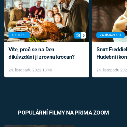
5
HISTORIE
ZAJÍMAVOSTI
Víte, proč se na Den
Smrt Freddie
díkůvzdání jí zrovna krocan?
Hudební ikon
až do konce 
24. listopadu 2022 13:40
24. listopadu 20
léky
POPULÁRNÍ FILMY NA PRIMA ZOOM