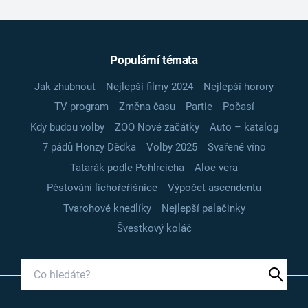
Populární témata
Jak zhubnout
Nejlepší filmy 2024
Nejlepší horory
TV program
Změna času
Partie
Počasí
Kdy budou volby
ZOO Nové začátky
Auto – katalog
7 pádů Honzy Dědka
Volby 2025
Svařené víno
Tatarák podle Pohlreicha
Aloe vera
Pěstování lichořeřišnice
Výpočet ascendentu
Tvarohové knedlíky
Nejlepší palačinky
Švestkový koláč