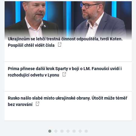
Ukrajincům se lehčí trestná činnost odpouštěla, tvrdí Koten.
Pospíšil chtěl vidět čísla
Prima přinese další krok Sparty v boji o LM. Fanoušci uvidí i
rozhodující odvetu v Lyonu
Rusko našlo slabé místo ukrajinské obrany. Útočit může téměř
bez varování