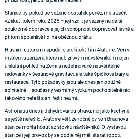
přitažlivost, jakou najdeme na Zemi.
Stanice by, pokud se sežene dostatek peněz, měla začít
vznikat kolem roku 2025 – její vznik je vázaný na další
soukromé dopravce a jejich schopnost dopravovat levně a
přitom spolehlivě lidi na oběžnou dráhu.
Hlavním autorem nápadu je architekt Tim Alatorre. Věří v
myšlenku zařízení, které nabízí svým návštěvníkům nejen
unikátní pohled na Zemi a nedefinované neuvěřitelné
radovánky v šestinové gravitaci, ale také špičkové bary a
restaurace. Tyto požadavky jsou ale dnes jen obtížně
splnitelné – současný vesmírný výzkum pochopitelně nic
takového neřeší a ani řešit neumí.
Astronauti dnes jí dehydrovanou stravu, nic jako kuchyně
se ještě neřešilo. Alatorre věří, že ročně by von Braunova
stanice mohla hostit až stovku návštěvníků. O výstavbu
stanice i její provoz by se podle něj měli starat roboti.