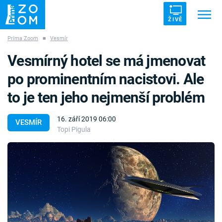
ŽIVĚ
Prima Zoom
■
Vesmír
Trendy:
ZRÁDCI
UFO
DRUHÁ SVĚTOVÁ VÁLKA
Vesmírný hotel se má jmenovat
ZÁHADY
VETŘELCI DÁVNOVĚKU
po prominentním nacistovi. Ale
to je ten jeho nejmenší problém
16. září 2019 06:00
VESMÍR
Topi Pigula
Témata
Témata
Pořady
TV Program