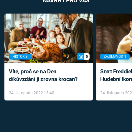
NÁVRHY PRO VÁS
5
HISTORIE
ZAJÍMAVOSTI
Víte, proč se na Den
Smrt Freddie
díkůvzdání jí zrovna krocan?
Hudební ikon
až do konce 
24. listopadu 2022 13:40
24. listopadu 20
léky