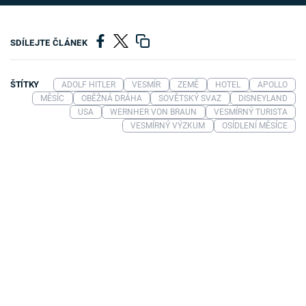
SDÍLEJTE ČLÁNEK
ŠTÍTKY
ADOLF HITLER
VESMÍR
ZEMĚ
HOTEL
APOLLO
MĚSÍC
OBĚŽNÁ DRÁHA
SOVĚTSKÝ SVAZ
DISNEYLAND
USA
WERNHER VON BRAUN
VESMÍRNÝ TURISTA
VESMÍRNÝ VÝZKUM
OSÍDLENÍ MĚSÍCE