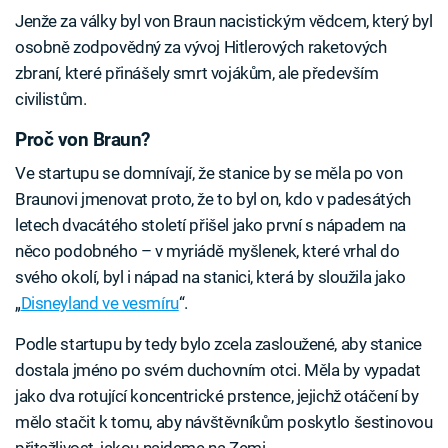
Jenže za války byl von Braun nacistickým vědcem, který byl
osobně zodpovědný za vývoj Hitlerových raketových
zbraní, které přinášely smrt vojákům, ale především
civilistům.
Proč von Braun?
Ve startupu se domnívají, že stanice by se měla po von
Braunovi jmenovat proto, že to byl on, kdo v padesátých
letech dvacátého století přišel jako první s nápadem na
něco podobného – v myriádě myšlenek, které vrhal do
svého okolí, byl i nápad na stanici, která by sloužila jako
„
Disneyland ve vesmíru
“.
Podle startupu by tedy bylo zcela zasloužené, aby stanice
dostala jméno po svém duchovním otci. Měla by vypadat
jako dva rotující koncentrické prstence, jejichž otáčení by
mělo stačit k tomu, aby návštěvníkům poskytlo šestinovou