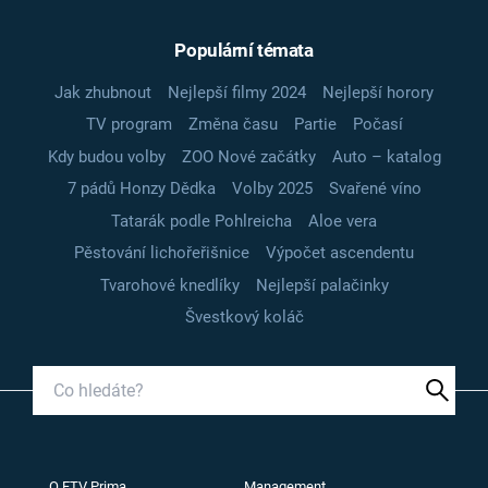
Populární témata
Jak zhubnout
Nejlepší filmy 2024
Nejlepší horory
TV program
Změna času
Partie
Počasí
Kdy budou volby
ZOO Nové začátky
Auto – katalog
7 pádů Honzy Dědka
Volby 2025
Svařené víno
Tatarák podle Pohlreicha
Aloe vera
Pěstování lichořeřišnice
Výpočet ascendentu
Tvarohové knedlíky
Nejlepší palačinky
Švestkový koláč
O FTV Prima
Management