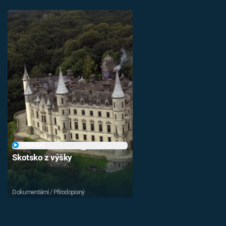
PŘEHRÁT
Skotsko z výšky
Dokumentární / Přírodopisný