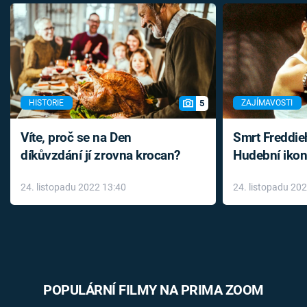
5
HISTORIE
ZAJÍMAVOSTI
Víte, proč se na Den
Smrt Freddie
díkůvzdání jí zrovna krocan?
Hudební ikon
až do konce 
24. listopadu 2022 13:40
24. listopadu 20
léky
POPULÁRNÍ FILMY NA PRIMA ZOOM