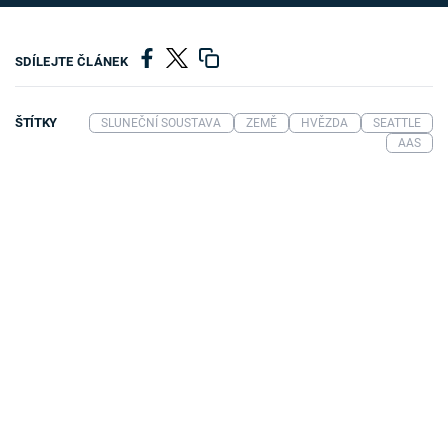
SDÍLEJTE ČLÁNEK
ŠTÍTKY
SLUNEČNÍ SOUSTAVA
ZEMĚ
HVĚZDA
SEATTLE
AAS