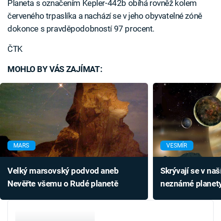
Planeta s označením Kepler-442b obíhá rovněž kolem
červeného trpaslíka a nachází se v jeho obyvatelné zóně
dokonce s pravděpodobností 97 procent.
ČTK
MOHLO BY VÁS ZAJÍMAT:
MARS
VESMÍR
Velký marsovský podvod aneb
Skrývají se v na
Nevěřte všemu o Rudé planetě
neznámé planety
objev roste!