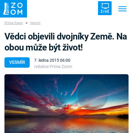
ŽIVĚ
Prima Zoom
■
Vesmír
Trendy:
ZRÁDCI
UFO
DRUHÁ SVĚTOVÁ VÁLKA
Vědci objevili dvojníky Země. Na
ZÁHADY
VETŘELCI DÁVNOVĚKU
obou může být život!
7. ledna 2015 06:00
VESMÍR
redakce Prima Zoom
Témata
Témata
Pořady
TV Program