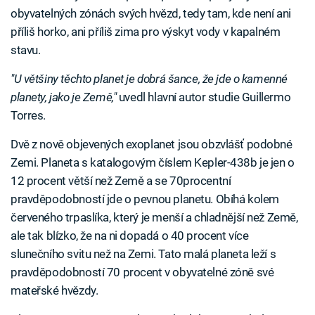
obyvatelných zónách svých hvězd, tedy tam, kde není ani
příliš horko, ani příliš zima pro výskyt vody v kapalném
stavu.
"U většiny těchto planet je dobrá šance, že jde o kamenné
planety, jako je Země,"
uvedl hlavní autor studie Guillermo
Torres.
Dvě z nově objevených exoplanet jsou obzvlášť podobné
Zemi. Planeta s katalogovým číslem Kepler-438b je jen o
12 procent větší než Země a se 70procentní
pravděpodobností jde o pevnou planetu. Obíhá kolem
červeného trpaslíka, který je menší a chladnější než Země,
ale tak blízko, že na ni dopadá o 40 procent více
slunečního svitu než na Zemi. Tato malá planeta leží s
pravděpodobností 70 procent v obyvatelné zóně své
mateřské hvězdy.