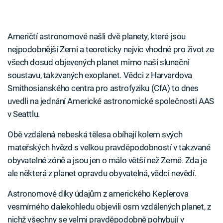
Američtí astronomové našli dvě planety, které jsou
nejpodobnější Zemi a teoreticky nejvíc vhodné pro život ze
všech dosud objevených planet mimo naši sluneční
soustavu, takzvaných exoplanet. Vědci z Harvardova
Smithosianského centra pro astrofyziku (CfA) to dnes
uvedli na jednání Americké astronomické společnosti AAS
v Seattlu.
Obě vzdálená nebeská tělesa obíhají kolem svých
mateřských hvězd s velkou pravděpodobností v takzvané
obyvatelné zóně a jsou jen o málo větší než Země. Zda je
ale některá z planet opravdu obyvatelná, vědci nevědí.
Astronomové díky údajům z amerického Keplerova
vesmírného dalekohledu objevili osm vzdálených planet, z
nichž všechny se velmi pravděpodobně pohybují v