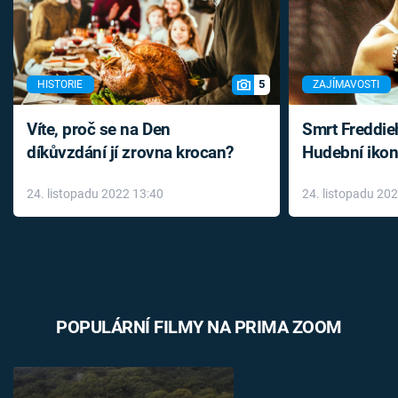
5
HISTORIE
ZAJÍMAVOSTI
Víte, proč se na Den
Smrt Freddie
díkůvzdání jí zrovna krocan?
Hudební ikon
až do konce 
24. listopadu 2022 13:40
24. listopadu 20
léky
POPULÁRNÍ FILMY NA PRIMA ZOOM