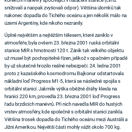
snižovali a naopak zvyšovali odpor). Většina úlomků tak
nakonec dopadla do Tichého oceánu a jen několik málo na
území Argentiny, kde nikoho nezranily.
Úplně největším a nejtěžším tělesem, které zaniklo v
atmosféře, byla ovšem 23. března 2001 ruská orbitální
stanice MIR s hmotností 120 t. Zánik tak velkého objektu
už musel být pochopitelně řízen, jelikož v opačném případě
by už skutečně hrozilo reálné nebezpečí. 24. ledna 2001
proto z kazašského kosmodromu Bajkonur odstartovala
nákladní loď Progress M1-5, která se následně spojila s
orbitální stanicí. Jakmile výška oběžné dráhy klesla na
hranici 220 km, provedla 23. března 2001 loď Progress
řadu brzdicích manévrů. Při nich navedla MIR do hustých
vrstev atmosféry, kde společně s orbitální stanicí zanikla.
Většina trosek dopadla do Tichého oceánu mezi Austrálii a
Jižní Amerikou. Největší části mohly vážit okolo 700 kg.