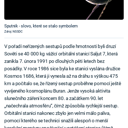
Sputnik - slovo, které se stalo symbolem
Zdroj: NSSDC
V pořadí neřízených sestupů podle hmotnosti byli druzí
Sověti se 40 000 kg vážící orbitální stanicí Saljut 7, která
zanikla 7. února 1991 po dlouhých pěti letech bez
posádky. V roce 1986 sice byla ke stanici vyslána družice
Kosmos 1686, která ji vynesla až na dráhu s výškou 475
km a počítalo se, že řízený sestup proběhne pomocí ještě
vyvíjeného kosmoplánu Buran. Jenže vysoká aktivita
slunečního záření koncem 80. a začátkem 90. let
„načechrala atmosféru“, čímž způsobila rychlejší sestup.
Orbitální stanici nakonec zbylo jen velmi málo paliva,
pomocí kterého se technici snažili alespoň o menší
korekční manévry spočívající v natáčení stanice (čímž