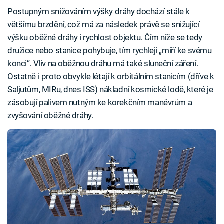
Postupným snižováním výšky dráhy dochází stále k
většímu brzdění, což má za následek právě se snižující
výšku oběžné dráhy i rychlost objektu. Čím níže se tedy
družice nebo stanice pohybuje, tím rychleji „míří ke svému
konci“. Vliv na oběžnou dráhu má také sluneční záření.
Ostatně i proto obvykle létají k orbitálním stanicím (dříve k
Saljutům, MIRu, dnes ISS) nákladní kosmické lodě, které je
zásobují palivem nutným ke korekčním manévrům a
zvyšování oběžné dráhy.