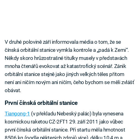
V druhé polovině září informovala média o tom, že se
čínská orbitální stanice vymkla kontrole a „padá k Zemi“.
Někdy skoro hrůzostrašné titulky musely v představách
mnoha čtenářů evokovat až katastrofický scénář. Zánik
orbitální stanice stejně jako jiných velkých těles přitom
není ani ničím novým ani ničím, čeho bychom se měli zvlášť
obávat.
První čínská orbitální stanice
Tiangong-1
(v překladu Nebeský palác) byla vynesena
kosmickou raketou CZ-2FT1 29. září 2011 jako vůbec
první čínská orbitální stanice. Při startu měla hmotnost
8506 kg (podle některých zdrojů více), délku 10,4 m a