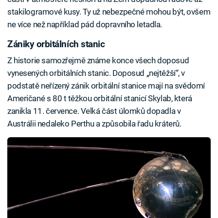
stakilogramové kusy. Ty už nebezpečné mohou být, ovšem
ne více než například pád dopravního letadla.
Zániky orbitálních stanic
Z historie samozřejmě známe konce všech doposud
vynesených orbitálních stanic. Doposud „nejtěžší“, v
podstatě neřízený zánik orbitální stanice mají na svědomí
Američané s 80 t těžkou orbitální stanicí Skylab, která
zanikla 11. července. Velká část úlomků dopadla v
Austrálii nedaleko Perthu a způsobila řadu kráterů.