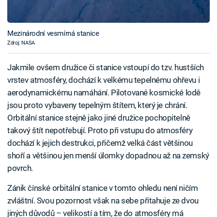
Mezinárodní vesmírná stanice
Zdroj: NASA
Jakmile ovšem družice či stanice vstoupí do tzv. hustších
vrstev atmosféry, dochází k velkému tepelnému ohřevu i
aerodynamickému namáhání. Pilotované kosmické lodě
jsou proto vybaveny tepelným štítem, který je chrání.
Orbitální stanice stejně jako jiné družice pochopitelně
takový štít nepotřebují. Proto při vstupu do atmosféry
dochází k jejich destrukci, přičemž velká část většinou
shoří a většinou jen menší úlomky dopadnou až na zemský
povrch.
Zánik čínské orbitální stanice v tomto ohledu není ničím
zvláštní. Svou pozornost však na sebe přitahuje ze dvou
jiných důvodů – velikostí a tím, že do atmosféry má