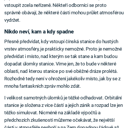
vstoupit zcela neřízeně. Někteří odborníci se proto
správně obávají, že některé části mohou průlet atmosférou
vydržet.
Nikdo neví, kam a kdy spadne
Přesně předvídat, kdy vstoupí čínská stanice do hustých
vrstev atmosféry, je prakticky nemožné. Proto je nemožné
předvídat i místo, nad kterým se tak stane a kam budou
dopadat úlomky stanice. Víme jen, že to bude v některé
oblasti, nad kterou stanice po své oběžné dráze prolétá.
Rozhodně tedy není v ohrožení jakékoliv místo, jak by se z
mnoha fantaskních zpráv mohlo zdát.
I velikost samotných úlomků je těžké odhadovat. Orbitální
stanice je složena z více částí a jejich zánik a rozpad lze jen
těžko simulovat. Nicméně na základě výpočtů a
předchozích zkušeností můžeme očekávat, že největší
části v atmosféře neshoří a na Zem dopadnou řádově až