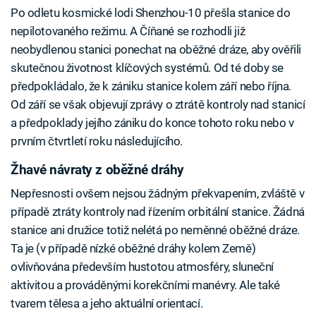
Po odletu kosmické lodi Shenzhou-10 přešla stanice do
nepilotovaného režimu. A Číňané se rozhodli již
neobydlenou stanici ponechat na oběžné dráze, aby ověřili
skutečnou životnost klíčových systémů. Od té doby se
předpokládalo, že k zániku stanice kolem září nebo října.
Od září se však objevují zprávy o ztrátě kontroly nad stanicí
a předpoklady jejího zániku do konce tohoto roku nebo v
prvním čtvrtletí roku následujícího.
Žhavé návraty z oběžné dráhy
Nepřesnosti ovšem nejsou žádným překvapením, zvláště v
případě ztráty kontroly nad řízením orbitální stanice. Žádná
stanice ani družice totiž nelétá po neměnné oběžné dráze.
Ta je (v případě nízké oběžné dráhy kolem Země)
ovlivňována především hustotou atmosféry, sluneční
aktivitou a prováděnými korekčními manévry. Ale také
tvarem tělesa a jeho aktuální orientací.