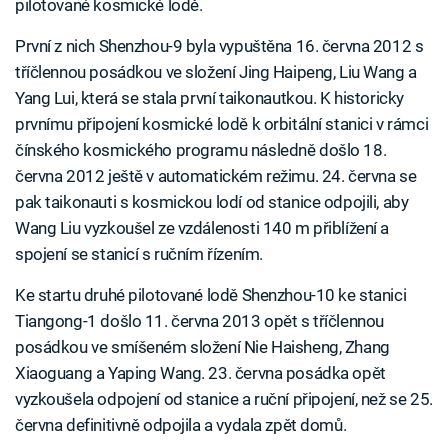
pilotované kosmické lodě.
První z nich Shenzhou-9 byla vypuštěna 16. června 2012 s
tříčlennou posádkou ve složení Jing Haipeng, Liu Wang a
Yang Lui, která se stala první taikonautkou. K historicky
prvnímu připojení kosmické lodě k orbitální stanici v rámci
čínského kosmického programu následně došlo 18.
června 2012 ještě v automatickém režimu. 24. června se
pak taikonauti s kosmickou lodí od stanice odpojili, aby
Wang Liu vyzkoušel ze vzdálenosti 140 m přiblížení a
spojení se stanicí s ručním řízením.
Ke startu druhé pilotované lodě Shenzhou-10 ke stanici
Tiangong-1 došlo 11. června 2013 opět s tříčlennou
posádkou ve smíšeném složení Nie Haisheng, Zhang
Xiaoguang a Yaping Wang. 23. června posádka opět
vyzkoušela odpojení od stanice a ruční připojení, než se 25.
června definitivně odpojila a vydala zpět domů.