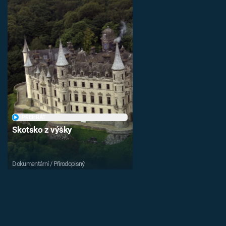
PŘEHRÁT
Skotsko z výšky
Dokumentární / Přírodopisný