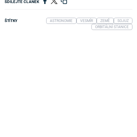
SDÍLEJTE ČLÁNEK
ŠTÍTKY
ASTRONOMIE
VESMÍR
ZEMĚ
SOJUZ
ORBITÁLNÍ STANICE