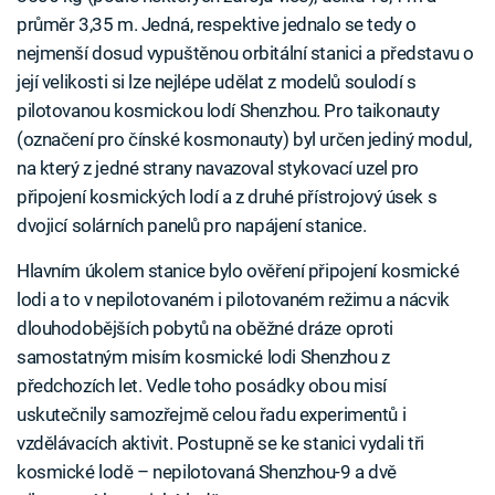
průměr 3,35 m. Jedná, respektive jednalo se tedy o
nejmenší dosud vypuštěnou orbitální stanici a představu o
její velikosti si lze nejlépe udělat z modelů soulodí s
pilotovanou kosmickou lodí Shenzhou. Pro taikonauty
(označení pro čínské kosmonauty) byl určen jediný modul,
na který z jedné strany navazoval stykovací uzel pro
připojení kosmických lodí a z druhé přístrojový úsek s
dvojicí solárních panelů pro napájení stanice.
Hlavním úkolem stanice bylo ověření připojení kosmické
lodi a to v nepilotovaném i pilotovaném režimu a nácvik
dlouhodobějších pobytů na oběžné dráze oproti
samostatným misím kosmické lodi Shenzhou z
předchozích let. Vedle toho posádky obou misí
uskutečnily samozřejmě celou řadu experimentů i
vzdělávacích aktivit. Postupně se ke stanici vydali tři
kosmické lodě – nepilotovaná Shenzhou-9 a dvě