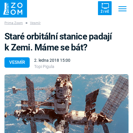
ŽIVĚ
Prima Zoom
■
Vesmír
Trendy:
ZRÁDCI
UFO
DRUHÁ SVĚTOVÁ VÁLKA
Staré orbitální stanice padají
ZÁHADY
VETŘELCI DÁVNOVĚKU
k Zemi. Máme se bát?
2. ledna 2018 15:00
VESMÍR
Topi Pigula
Témata
Témata
Pořady
TV Program