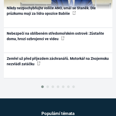
Nikdy nezpochybňujte voliče ANO, smál se Staněk. Dle
průzkumu mají za lídra opozice Babiše
Nebezpečí na oblíbeném středomořském ostrově: Zůstaňte
doma, hrozí ozbrojenci ve videu
Zemřel už před příjezdem záchranářů. Motorkář na Znojemsku
nezvládl zatáčku
Populární témata