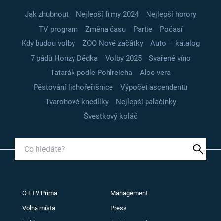
Jak zhubnout
Nejlepší filmy 2024
Nejlepší horory
TV program
Změna času
Partie
Počasí
Kdy budou volby
ZOO Nové začátky
Auto – katalog
7 pádů Honzy Dědka
Volby 2025
Svařené víno
Tatarák podle Pohlreicha
Aloe vera
Pěstování lichořeřišnice
Výpočet ascendentu
Tvarohové knedlíky
Nejlepší palačinky
Švestkový koláč
O FTV Prima
Management
Volná místa
Press