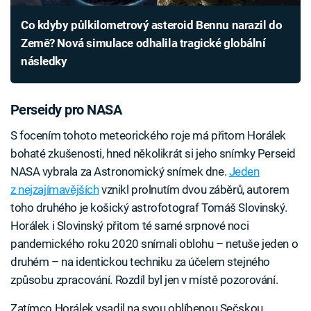
Co kdyby půlkilometrový asteroid Bennu narazil do
Země? Nová simulace odhalila tragické globální
následky
Perseidy pro NASA
S focením tohoto meteorického roje má přitom Horálek
bohaté zkušenosti, hned několikrát si jeho snímky Perseid
NASA vybrala za Astronomický snímek dne.
Jeden
z nejzajímavějších
vznikl prolnutím dvou záběrů, autorem
toho druhého je košický astrofotograf Tomáš Slovinský.
Horálek i Slovinský přitom té samé srpnové noci
pandemického roku 2020 snímali oblohu – netuše jeden o
druhém – na identickou techniku za účelem stejného
způsobu zpracování. Rozdíl byl jen v místě pozorování.
Zatímco Horálek vsadil na svou oblíbenou Sečskou