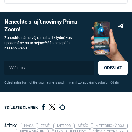
Nenechte si ujít novinky Prima
Zoom!
Zanechte nám svůj e-mail a 1x týdně vás
upozorníme na to nejnovější a nejlepší z
našeho webu.
ODESLAT
Odesláním formuláře souhlasíte s
podmínkami zpracování osobních údajů
SDÍLEJTE ČLÁNEK
ŠTÍTKY
NASA
ZEMĚ
METEOR
MĚSÍC
METEORICKÝ ROJ
PETR HORÁLEK
ČESKO
PERSEIDY
VĚDA A TECHNIKA