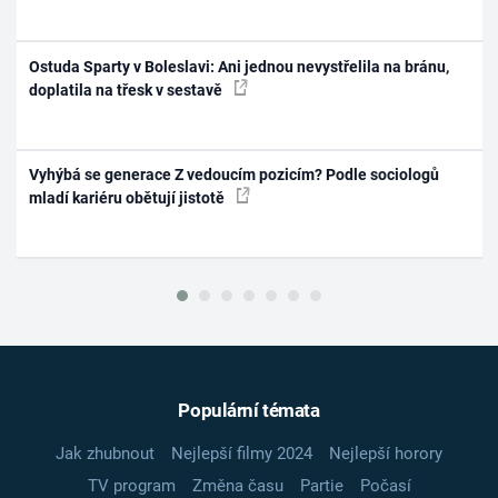
Ostuda Sparty v Boleslavi: Ani jednou nevystřelila na bránu,
doplatila na třesk v sestavě
Vyhýbá se generace Z vedoucím pozicím? Podle sociologů
mladí kariéru obětují jistotě
Populární témata
Jak zhubnout
Nejlepší filmy 2024
Nejlepší horory
TV program
Změna času
Partie
Počasí