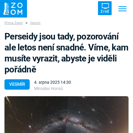
ŽIVĚ
Prima Zoom
■
Vesmír
Trendy:
ZRÁDCI
UFO
DRUHÁ SVĚTOVÁ VÁLKA
Perseidy jsou tady, pozorování
ZÁHADY
VETŘELCI DÁVNOVĚKU
ale letos není snadné. Víme, kam
musíte vyrazit, abyste je viděli
pořádně
Témata
4. srpna 2025 14:30
VESMÍR
Miroslav Honsů
Témata
Pořady
TV Program