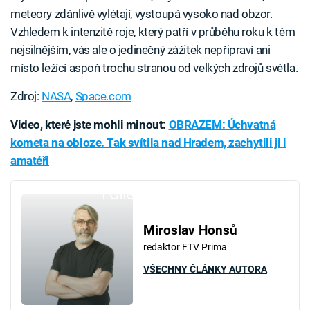
meteory zdánlivě vylétají, vystoupá vysoko nad obzor.
Vzhledem k intenzitě roje, který patří v průběhu roku k těm
nejsilnějším, vás ale o jedinečný zážitek nepřipraví ani
místo ležící aspoň trochu stranou od velkých zdrojů světla.
Zdroj:
NASA
,
Space.com
Video, které jste mohli minout:
OBRAZEM: Úchvatná
kometa na obloze. Tak svítila nad Hradem, zachytili ji i
amatéři
Failed to fetch
Miroslav Honsů
redaktor FTV Prima
VŠECHNY ČLÁNKY AUTORA