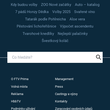
Kdy budou volby
ZOO Nové začátky
Auto – katalog
7 pádů Honzy Dědka
Volby 2025
Svařené víno
Tatarák podle Pohlreicha
Aloe vera
Pěstování lichořeřišnice
Výpočet ascendentu
Tvarohové knedlíky
Nejlepší palačinky
Švestkový koláč
O FTV Prima
Management
Volná místa
Press
Reklama
Castingy a výzvy
HbbTV
Kontakty
Podmínky užívání
Zpracování osobních údajů