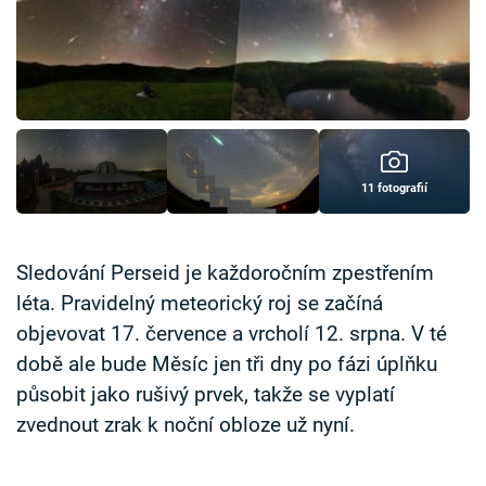
Časopis
Sledujte prima+
Přihlášení
11 fotografií
Sledujte nás
Sledování Perseid je každoročním zpestřením
léta. Pravidelný meteorický roj se začíná
objevovat 17. července a vrcholí 12. srpna. V té
době ale bude Měsíc jen tři dny po fázi úplňku
působit jako rušivý prvek, takže se vyplatí
zvednout zrak k noční obloze už nyní.