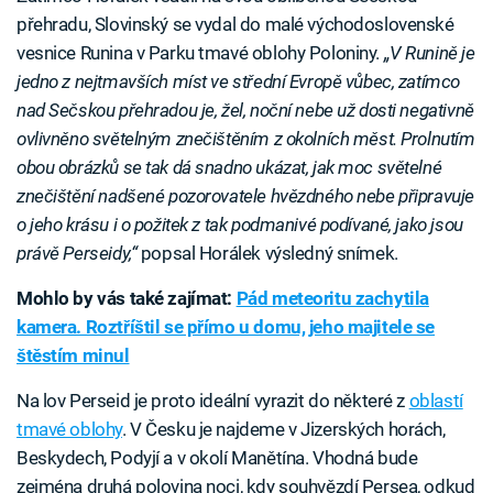
přehradu, Slovinský se vydal do malé východoslovenské
vesnice Runina v Parku tmavé oblohy Poloniny.
„V Runině je
jedno z nejtmavších míst ve střední Evropě vůbec, zatímco
nad Sečskou přehradou je, žel, noční nebe už dosti negativně
ovlivněno světelným znečištěním z okolních měst. Prolnutím
obou obrázků se tak dá snadno ukázat, jak moc světelné
znečištění nadšené pozorovatele hvězdného nebe připravuje
o jeho krásu i o požitek z tak podmanivé podívané, jako jsou
právě Perseidy,“
popsal Horálek výsledný snímek.
Mohlo by vás také zajímat:
Pád meteoritu zachytila
kamera. Roztříštil se přímo u domu, jeho majitele se
štěstím minul
Na lov Perseid je proto ideální vyrazit do některé z
oblastí
tmavé oblohy
. V Česku je najdeme v Jizerských horách,
Beskydech, Podyjí a v okolí Manětína. Vhodná bude
zejména druhá polovina noci, kdy souhvězdí Persea, odkud