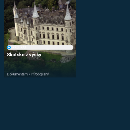
PŘEHRÁT
Skotsko z výšky
Dokumentární / Přírodopisný