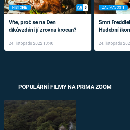
5
HISTORIE
ZAJÍMAVOSTI
Víte, proč se na Den
Smrt Freddie
díkůvzdání jí zrovna krocan?
Hudební ikon
až do konce 
24. listopadu 2022 13:40
24. listopadu 20
léky
POPULÁRNÍ FILMY NA PRIMA ZOOM