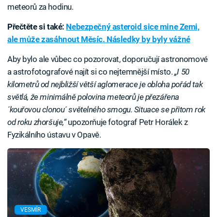
meteorů za hodinu.
Přečtěte si také:
Nebezpečný asteroid sice mine Zemi,
ale může zasáhnout Měsíc. Následky by byly vážné
Aby bylo ale vůbec co pozorovat, doporučují astronomové
a astrofotografové najít si co nejtemnější místo.
„I 50
kilometrů od nejbližší větší aglomerace je obloha pořád tak
světlá, že minimálně polovina meteorů je přezářena
´kouřovou clonou´ světelného smogu. Situace se přitom rok
od roku zhoršuje,“
upozorňuje fotograf Petr Horálek z
Fyzikálního ústavu v Opavě.
VESMÍR