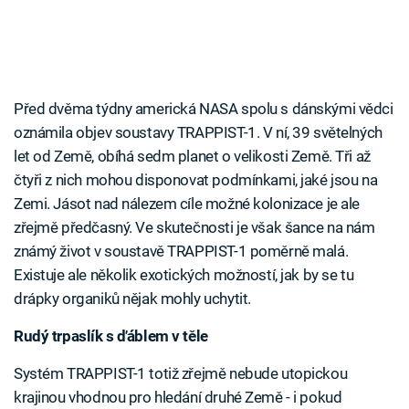
Před dvěma týdny americká NASA spolu s dánskými vědci
oznámila objev soustavy TRAPPIST-1. V ní, 39 světelných
let od Země, obíhá sedm planet o velikosti Země. Tři až
čtyři z nich mohou disponovat podmínkami, jaké jsou na
Zemi. Jásot nad nálezem cíle možné kolonizace je ale
zřejmě předčasný. Ve skutečnosti je však šance na nám
známý život v soustavě TRAPPIST-1 poměrně malá.
Existuje ale několik exotických možností, jak by se tu
drápky organiků nějak mohly uchytit.
Rudý trpaslík s ďáblem v těle
Systém TRAPPIST-1 totiž zřejmě nebude utopickou
krajinou vhodnou pro hledání druhé Země - i pokud