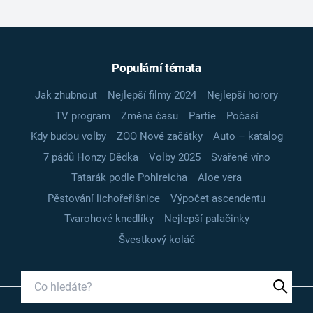
Populární témata
Jak zhubnout
Nejlepší filmy 2024
Nejlepší horory
TV program
Změna času
Partie
Počasí
Kdy budou volby
ZOO Nové začátky
Auto – katalog
7 pádů Honzy Dědka
Volby 2025
Svařené víno
Tatarák podle Pohlreicha
Aloe vera
Pěstování lichořeřišnice
Výpočet ascendentu
Tvarohové knedlíky
Nejlepší palačinky
Švestkový koláč