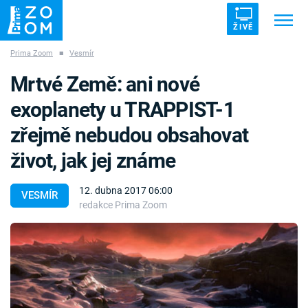
ŽIVĚ
Prima Zoom
■
Vesmír
Trendy:
ZRÁDCI
UFO
DRUHÁ SVĚTOVÁ VÁLKA
Mrtvé Země: ani nové
ZÁHADY
VETŘELCI DÁVNOVĚKU
exoplanety u TRAPPIST-1
zřejmě nebudou obsahovat
život, jak jej známe
Témata
12. dubna 2017 06:00
VESMÍR
redakce Prima Zoom
Témata
Pořady
TV Program