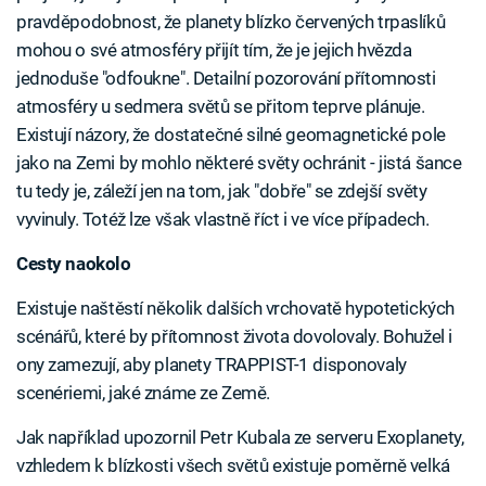
pravděpodobnost, že planety blízko červených trpaslíků
mohou o své atmosféry přijít tím, že je jejich hvězda
jednoduše "odfoukne". Detailní pozorování přítomnosti
atmosféry u sedmera světů se přitom teprve plánuje.
Existují názory, že dostatečné silné geomagnetické pole
jako na Zemi by mohlo některé světy ochránit - jistá šance
tu tedy je, záleží jen na tom, jak "dobře" se zdejší světy
vyvinuly. Totéž lze však vlastně říct i ve více případech.
Cesty naokolo
Existuje naštěstí několik dalších vrchovatě hypotetických
scénářů, které by přítomnost života dovolovaly. Bohužel i
ony zamezují, aby planety TRAPPIST-1 disponovaly
scenériemi, jaké známe ze Země.
Jak například upozornil Petr Kubala ze serveru Exoplanety,
vzhledem k blízkosti všech světů existuje poměrně velká