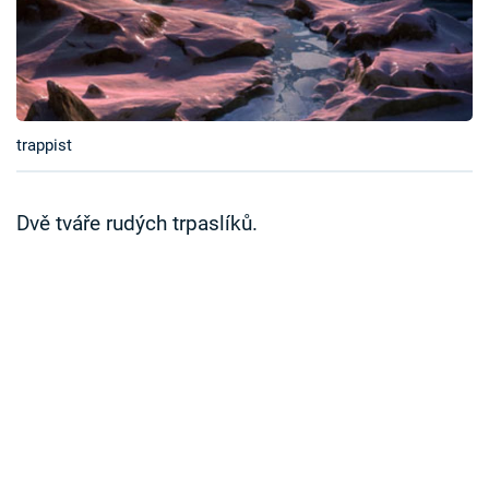
Časopis
Sledujte prima+
Přihlášení
trappist
Dvě tváře rudých trpaslíků.
Sledujte nás