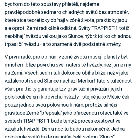
bychom do této soustavy přiletěli, najdeme
pravděpodobně sedmero chladných světů bez atmosfér,
které sice teoreticky obíhají v zóně života, prakticky jsou
ale oproti Zemi radikálně odlišné. Světy TRAPPIST-1 totiž
neobíhají hvězdu velkou jako Slunce, nýbrž toliko chladnou
trpasličí hvězdu - a to znamená dvě podstatné změny.
V první řadě, pro obíhání v zóně života musejí planety být
mnohem blíže povrchu své mateřské hvězdy, než jsme my
na Zemi. Všech sedm tak dokonce obíhá blíže, než v jaké
vzdálenosti se od Slunce nachází Merkur! Tato skutečnost
však prakticky garantuje tzv. gravitační přivázání jejich
polokoulí čelem k povrchu hvězdy - stejně jako Měsíc čelí
pouze jednou svou polovinou k nám, protože silnější
gravitace Země "přepsala" jeho přirozenou rotaci, také ve
světech TRAPPIST-1 bude tentýž proces existovat ve
vztahu k hvězdě. Den a noc tu budou nekonečné. Jedna
polokoule světů bude nejspíše čelit svému "Slunci"