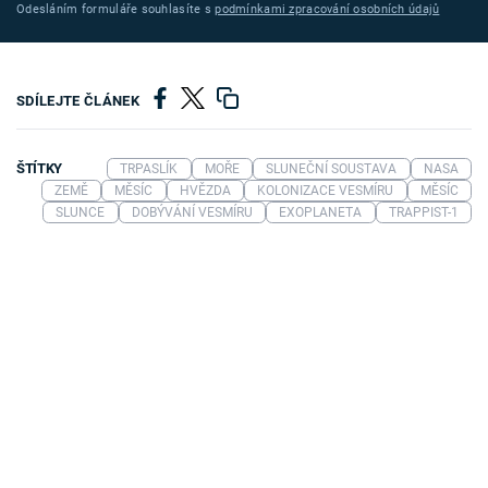
Odesláním formuláře souhlasíte s
podmínkami zpracování osobních údajů
SDÍLEJTE ČLÁNEK
ŠTÍTKY
TRPASLÍK
MOŘE
SLUNEČNÍ SOUSTAVA
NASA
ZEMĚ
MĚSÍC
HVĚZDA
KOLONIZACE VESMÍRU
MĚSÍC
SLUNCE
DOBÝVÁNÍ VESMÍRU
EXOPLANETA
TRAPPIST-1