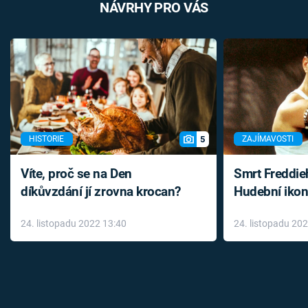
NÁVRHY PRO VÁS
5
HISTORIE
ZAJÍMAVOSTI
Víte, proč se na Den
Smrt Freddie
díkůvzdání jí zrovna krocan?
Hudební ikon
až do konce 
24. listopadu 2022 13:40
24. listopadu 20
léky