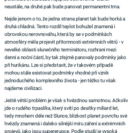
neustále, na druhé pak bude panovat permanentní tma.
Nejde jenom o to, že jedna strana planet tak bude horká a
druhá chladná. Tento rozdíl teplot bohužel znamená i
obrovskou nerovnováhu, která by se v podmínkách
atmosféry měla projevit přítomnosti extrémních větrů - v
nevelké oblasti slunečního terminátoru, rozhraní mezi
denní a noční částí, by tak zřejmě panovaly podmínky jako
při hurikánu. Lze si představit, že v takovém případě
mohou stále existovat podmínky vhodné při vznik
jednoduchého komplexního života - jen těžko tu však
najdeme civilizaci.
Ještě větší problém je však s hvězdnou samotnou. Ačkoliv
jde o rudého trpaslíka, který svítí po desítky miliard let,
tedy mnohem déle než Slunce, blízkost planet povrchu své
hvězdy znamená i daleko silnější míru záření a extrémních
projevů, jako jsou supererupce. Podle studií je vysoká