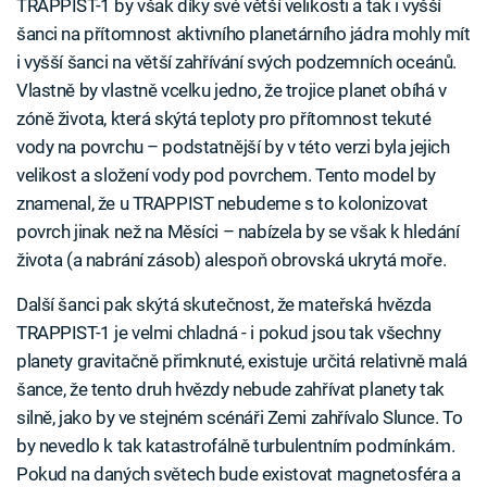
TRAPPIST-1 by však díky své větší velikosti a tak i vyšší
šanci na přítomnost aktivního planetárního jádra mohly mít
i vyšší šanci na větší zahřívání svých podzemních oceánů.
Vlastně by vlastně vcelku jedno, že trojice planet obíhá v
zóně života, která skýtá teploty pro přítomnost tekuté
vody na povrchu – podstatnější by v této verzi byla jejich
velikost a složení vody pod povrchem. Tento model by
znamenal, že u TRAPPIST nebudeme s to kolonizovat
povrch jinak než na Měsíci – nabízela by se však k hledání
života (a nabrání zásob) alespoň obrovská ukrytá moře.
Další šanci pak skýtá skutečnost, že mateřská hvězda
TRAPPIST-1 je velmi chladná - i pokud jsou tak všechny
planety gravitačně přimknuté, existuje určitá relativně malá
šance, že tento druh hvězdy nebude zahřívat planety tak
silně, jako by ve stejném scénáři Zemi zahřívalo Slunce. To
by nevedlo k tak katastrofálně turbulentním podmínkám.
Pokud na daných světech bude existovat magnetosféra a