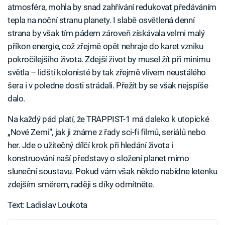
atmosféra, mohla by snad zahřívání redukovat předáváním
tepla na noční stranu planety. I slabě osvětlená denní
strana by však tím pádem zároveň získávala velmi malý
příkon energie, což zřejmě opět nehraje do karet vzniku
pokročilejšího života. Zdejší život by musel žít při minimu
světla – lidští kolonisté by tak zřejmě vlivem neustálého
šera i v poledne dosti strádali. Přežít by se však nejspíše
dalo.
Na každý pád platí, že TRAPPIST-1 má daleko k utopické
„Nové Zemi“, jak ji známe z řady sci-fi filmů, seriálů nebo
her. Jde o užitečný dílčí krok při hledání života i
konstruování naší představy o složení planet mimo
sluneční soustavu. Pokud vám však někdo nabídne letenku
zdejším směrem, raději s díky odmítněte.
Text: Ladislav Loukota