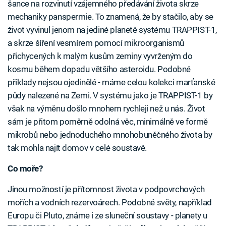
šance na rozvinutí vzájemného předávání života skrze
mechaniky panspermie. To znamená, že by stačilo, aby se
život vyvinul jenom na jediné planetě systému TRAPPIST-1,
a skrze šíření vesmírem pomocí mikroorganismů
přichycených k malým kusům zeminy vyvrženým do
kosmu během dopadu většího asteroidu. Podobné
příklady nejsou ojedinělé - máme celou kolekci marťanské
půdy nalezené na Zemi. V systému jako je TRAPPIST-1 by
však na výměnu došlo mnohem rychleji než u nás. Život
sám je přitom poměrně odolná věc, minimálně ve formě
mikrobů nebo jednoduchého mnohobuněčného života by
tak mohla najít domov v celé soustavě.
Co moře?
Jinou možností je přítomnost života v podpovrchových
mořích a vodních rezervoárech. Podobné světy, například
Europu či Pluto, známe i ze sluneční soustavy - planety u