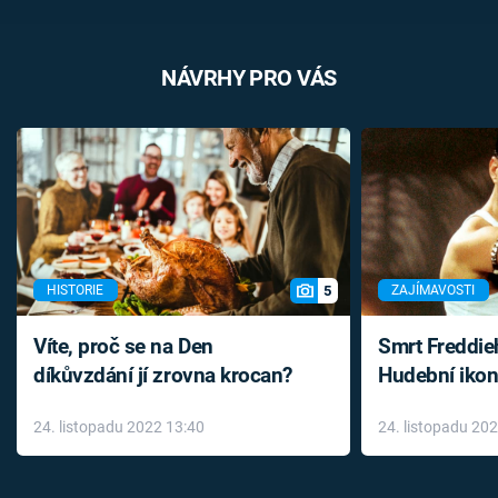
NÁVRHY PRO VÁS
5
HISTORIE
ZAJÍMAVOSTI
Víte, proč se na Den
Smrt Freddie
díkůvzdání jí zrovna krocan?
Hudební ikon
až do konce 
24. listopadu 2022 13:40
24. listopadu 20
léky