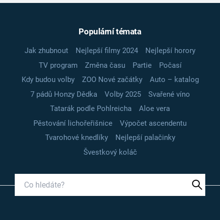
Populární témata
Jak zhubnout
Nejlepší filmy 2024
Nejlepší horory
TV program
Změna času
Partie
Počasí
Kdy budou volby
ZOO Nové začátky
Auto – katalog
7 pádů Honzy Dědka
Volby 2025
Svařené víno
Tatarák podle Pohlreicha
Aloe vera
Pěstování lichořeřišnice
Výpočet ascendentu
Tvarohové knedlíky
Nejlepší palačinky
Švestkový koláč