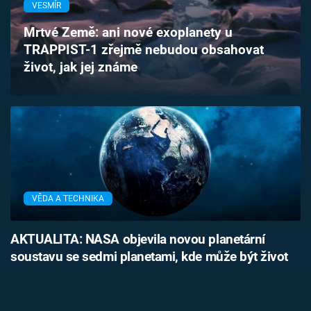
VESMÍR
Časopis
Mrtvé Země: ani nové exoplanety u
Sledujte prima+
TRAPPIST-1 zřejmě nebudou obsahovat
život, jak jej známe
Přihlášení
Sledujte nás
VĚDA A TECHNIKA
AKTUALITA: NASA objevila novou planetární
soustavu se sedmi planetami, kde může být život