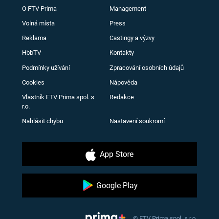
O FTV Prima
Management
Volná místa
Press
Reklama
Castingy a výzvy
HbbTV
Kontakty
Podmínky užívání
Zpracování osobních údajů
Cookies
Nápověda
Vlastník FTV Prima spol. s
Redakce
r.o.
Nahlásit chybu
Nastavení soukromí
App Store
Google Play
© FTV Prima spol. s r.o.