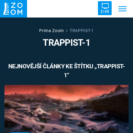
ŽIVĚ
Trendy:
ZRÁDCI
UFO
DRUHÁ SVĚTOVÁ VÁLKA
Prima Zoom
TRAPPIST-1
TRAPPIST-1
ZÁHADY
VETŘELCI DÁVNOVĚKU
NEJNOVĚJŠÍ ČLÁNKY KE ŠTÍTKU „TRAPPIST-
1“
Témata
Témata
Pořady
TV Program