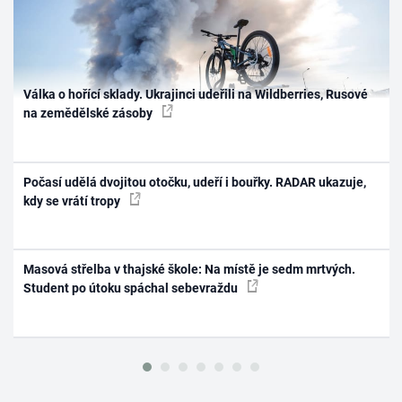
Válka o hořící sklady. Ukrajinci udeřili na Wildberries, Rusové
na zemědělské zásoby
Počasí udělá dvojitou otočku, udeří i bouřky. RADAR ukazuje,
kdy se vrátí tropy
Masová střelba v thajské škole: Na místě je sedm mrtvých.
Student po útoku spáchal sebevraždu