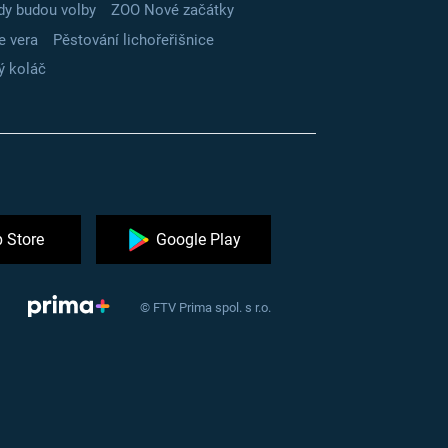
dy budou volby
ZOO Nové začátky
e vera
Pěstování lichořeřišnice
ý koláč
 Store
Google Play
© FTV Prima spol. s r.o.