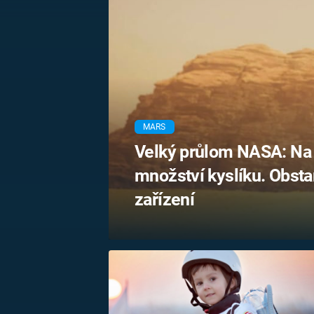
MARIE TEREZIE
ADOLF HITLER
NAPOLEON
BONAPARTE
ATENTÁT NA
REINHARDA
BRITSKÁ
HEYDRICHA
KRÁLOVSKÁ
RODINA
PRVNÍ SVĚTOVÁ
VÁLKA
MARS
Velký průlom NASA: Na M
množství kyslíku. Obst
zařízení