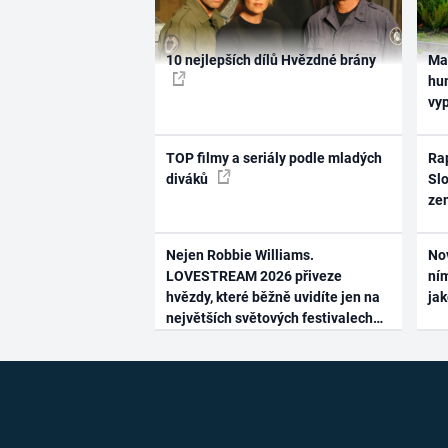
10 nejlepších dílů Hvězdné brány
Ma
hum
vy
TOP filmy a seriály podle mladých
Rap
diváků
Slo
ze
Nejen Robbie Williams.
No
LOVESTREAM 2026 přiveze
ním
hvězdy, které běžně uvidíte jen na
ja
největších světových festivalech