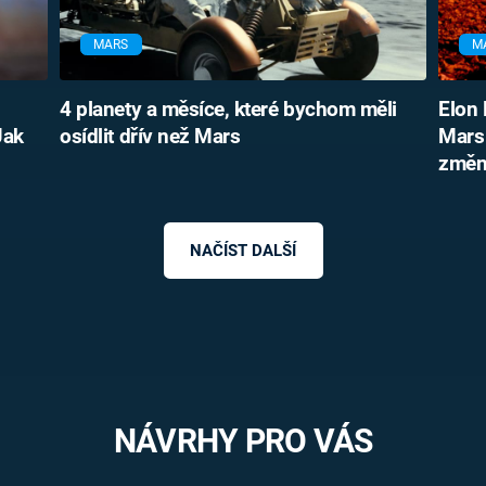
MARS
M
4 planety a měsíce, které bychom měli
Elon 
Jak
osídlit dřív než Mars
Mars 
změni
NAČÍST DALŠÍ
NÁVRHY PRO VÁS