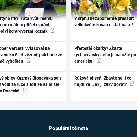
rtyho frky: Táta kvůli mému
V srpnu nezapomeňte přesadit
oru málem přišel o práci,
velkokvěté kosatce. Jak na to?
práví kontroverzní Řezník
per Vercetti vyfasoval na
Přerostlé okurky? Zkuste
vensku 5 let vězení, pak bude ze
rychlokvašky nebo je naložte po
mě vyhoštěn
americku!
vý objev Kazmy? Blondýnka se s
Růžová plíseň: Zbavte se jí co
 vodí za ruce a fotí se na místě
nejdříve! Jak ji zlikvidovat?
ko Rosecká
Populární témata