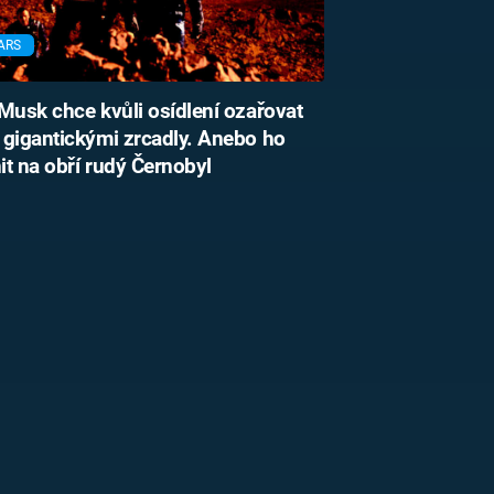
ARS
Musk chce kvůli osídlení ozařovat
gigantickými zrcadly. Anebo ho
t na obří rudý Černobyl