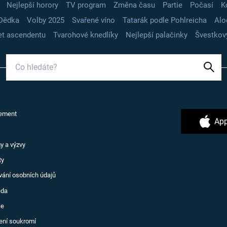
Nejlepší horory
TV program
Změna času
Partie
Počasí
K
Dědka
Volby 2025
Svařené víno
Tatarák podle Pohlreicha
Alo
t ascendentu
Tvarohové knedlíky
Nejlepší palačinky
Švestkov
ement
App
y a výzvy
ty
vání osobních údajů
ěda
ce
ení soukromí