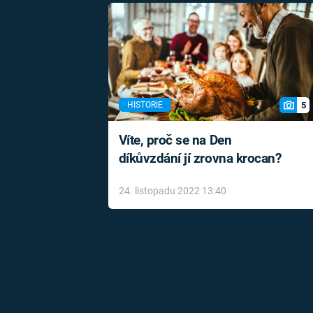
5
HISTORIE
Víte, proč se na Den
díkůvzdání jí zrovna krocan?
24. listopadu 2022 13:40