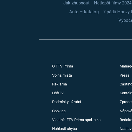
Jak zhubnout
Nejlepší filmy 2024
Auto – katalog
7 pádů Honzy 
Výpoče
O FTV Prima
Manag
Volná místa
Press
Reklama
Casting
HbbTV
Kontak
Podmínky užívání
Zpraco
Cookies
Nápov
Vlastník FTV Prima spol. s r.o.
Redak
Nahlásit chybu
Nastav