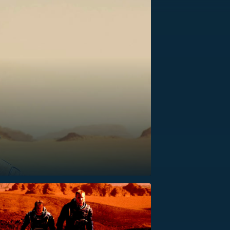
US
RSUS
ZE A