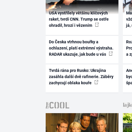
USA vystřílely většinu klíčových
Ma
raket, tvrdí CNN. Trump se ostře
vž
ohradil, hrozí i vězením
já,
Do Česka vtrhnou bouřky a
Ro
ochlazení, platí extrémní výstraha.
Pr
RADAR ukazuje, jak bude u vás
a 
Tvrdá rána pro Rusko: Ukrajina
Ane
zasáhla další dvě rafinerie. Záběry
byd
zachycují oblaka kouře
šp