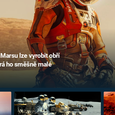
FILMY VERS
REALITA
UFO A
MIMOZEMŠŤANÉ
HORORY VE
REALITA
UTAJENÉ PŘÍBĚHY
ČESKÝCH DĚJIN
OPTICKÉ ILU
KLAMY
ALTERNATIVNÍ
HISTORIE
arsu lze vyrobit obří
ará ho směšně malé