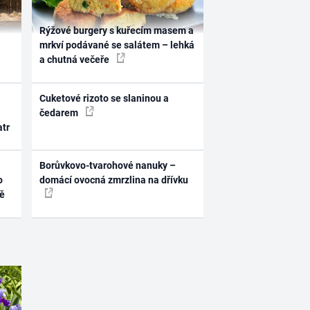
Rýžové burgery s kuřecím masem a
mrkví podávané se salátem – lehká
a chutná večeře
Cuketové rizoto se slaninou a
čedarem
atr
Borůvkovo-tvarohové nanuky –
o
domácí ovocná zmrzlina na dřívku
ně