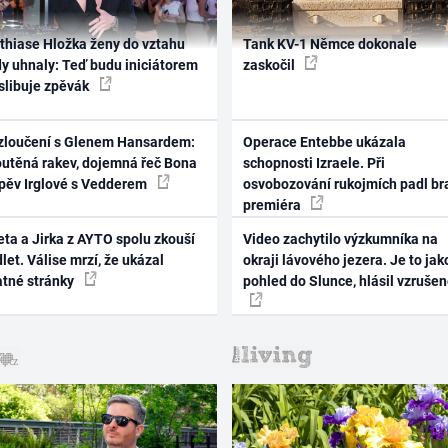
thiase Hložka ženy do vztahu
Tank KV-1 Němce dokonale
dy uhnaly: Teď budu iniciátorem
zaskočil
 slibuje zpěvák
zloučení s Glenem Hansardem:
Operace Entebbe ukázala
outěná rakev, dojemná řeč Bona
schopnosti Izraele. Při
zpěv Irglové s Vedderem
osvobozování rukojmích padl br
premiéra
ta a Jirka z AYTO spolu zkouší
Video zachytilo výzkumníka na
let. Válise mrzí, že ukázal
okraji lávového jezera. Je to jak
atné stránky
pohled do Slunce, hlásil vzruše