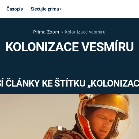
Časopis
Sledujte prima+
Prima Zoom
kolonizace vesmíru
Věda a
Války
KOLONIZACE VESMÍRU
technika
STUDENÁ V
KORONAVIRUS
VÁLKA VE
VIETNAMU
VESMÍR
Í ČLÁNKY KE ŠTÍTKU „KOLONIZAC
VÁLEČNÉ FI
MARS
SERIÁLY
Záhady a
Zajímav
konspirace