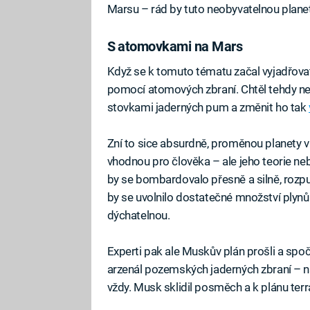
Marsu – rád by tuto neobyvatelnou plane
S atomovkami na Mars
Když se k tomuto tématu začal vyjadřovat
pomocí atomových zbraní. Chtěl tehdy n
stovkami jaderných pum a změnit ho tak
Zní to sice absurdně, proměnou planety v 
vhodnou pro člověka – ale jeho teorie ne
by se bombardovalo přesně a silně, rozpus
by se uvolnilo dostatečné množství plynů
dýchatelnou.
Experti pak ale Muskův plán prošli a spočí
arzenál pozemských jaderných zbraní – ná
vždy. Musk sklidil posměch a k plánu terr