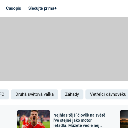
Časopis
Sledujte prima+
Věda a
Války
technika
STUDENÁ V
KORONAVIRUS
VÁLKA VE
VIETNAMU
VESMÍR
VÁLEČNÉ FI
MARS
SERIÁLY
FO
Druhá světová válka
Záhady
Vetřelci dávnověku
Nejhlasitější člověk na světě
Záhady a
Zajímav
řve stejně jako motor
letadla. Můžete vedle něj
konspirace