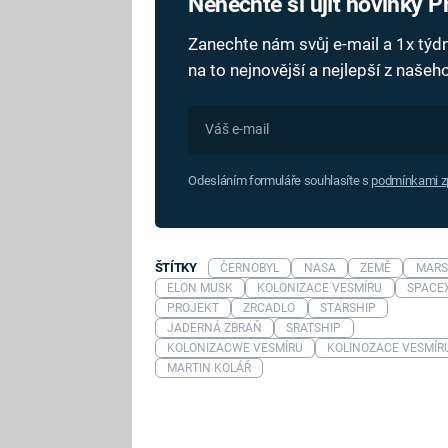
Nenechte si ujít novinky 
Zanechte nám svůj e-mail a 1x tý
na to nejnovější a nejlepší z naše
Odesláním formuláře souhlasíte s
podmínkami zp
ŠTÍTKY
ČERNOBYL
NASA
ZEMĚ
MARS
ELON MUSK
KOLONIZACE VESMÍRU
SPACE
PROJEKT
ZRCADLO
STARSHIP
JADERNÁ ZBRAŇ
SRATSHIP
KOLONIZACWE VESMÍRU
KOLINOZACE VESMÍR
MARTIN KOLÁŘ