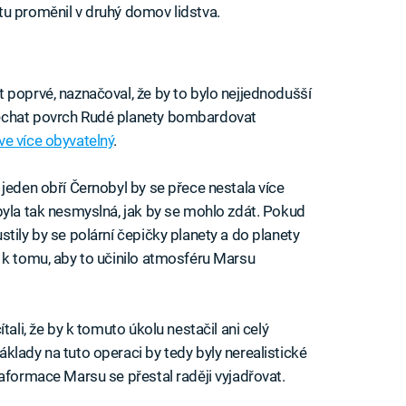
tu proměnil v druhý domov lidstva.
 poprvé, naznačoval, že by to bylo nejjednodušší
echat povrch Rudé planety bombardovat
ve více obyvatelný
.
jeden obří Černobyl by se přece nestala více
byla tak nesmyslná, jak by se mohlo zdát. Pokud
tily by se polární čepičky planety a do planety
 k tomu, aby to učinilo atmosféru Marsu
tali, že by k tomuto úkolu nestačil ani celý
klady na tuto operaci by tedy byly nerealistické
aformace Marsu se přestal raději vyjadřovat.