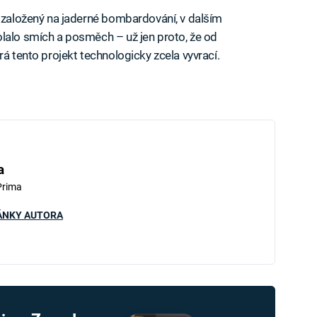
n založený na jaderné bombardování, v dalším
lalo smích a posměch – už jen proto, že od
rá tento projekt technologicky zcela vyvrací.
a
Prima
ÁNKY AUTORA