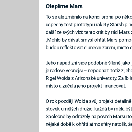
Oteplíme Mars
To se ale změnilo na konci srpna, po něk
úspěšný test prototypu rakety Starship h
další ze svých vizí: tentokrát by rád Mar
„Mohlo by dávat smysl ohřát Mars pomocí
budou reflektovat sluneční záření, místo 
Jeho nápad zní sice podobně šíleně jako 
je řádově věcnější – nepochází totiž z jeho
Rigel Woida z Arizonské univerzity. Zalíbi
místo a začala jeho projekt financovat.
O rok později Woida svůj projekt detailně
stovek umělých družic, každá by měla b
Společně by odrážely na povrch Marsu toli
nějaké době k ohřátí atmosféry natolik, ž