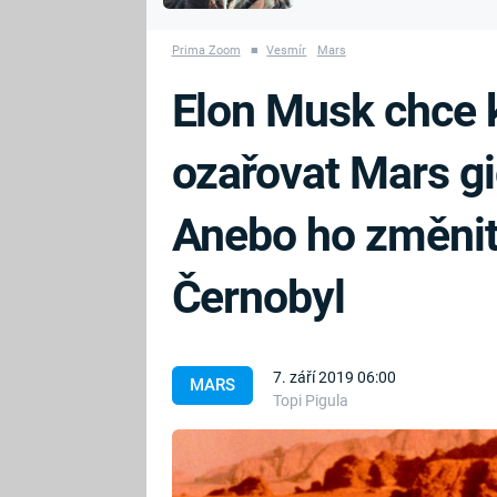
MARIE TEREZIE
vyhynuli
ADOLF HITLER
NAPOLEON
Prima Zoom
■
Vesmír
Mars
BONAPARTE
ATENTÁT NA
Elon Musk chce k
REINHARDA
BRITSKÁ
HEYDRICHA
KRÁLOVSKÁ
ozařovat Mars gi
RODINA
PRVNÍ SVĚTOVÁ
VÁLKA
Anebo ho změnit 
Černobyl
7. září 2019 06:00
MARS
Topi Pigula