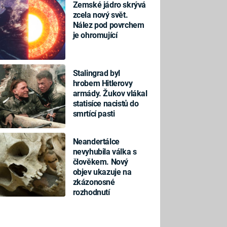
Zemské jádro skrývá
zcela nový svět.
Nález pod povrchem
je ohromující
Stalingrad byl
hrobem Hitlerovy
armády. Žukov vlákal
statisíce nacistů do
smrtící pasti
Neandertálce
nevyhubila válka s
člověkem. Nový
objev ukazuje na
zkázonosné
rozhodnutí