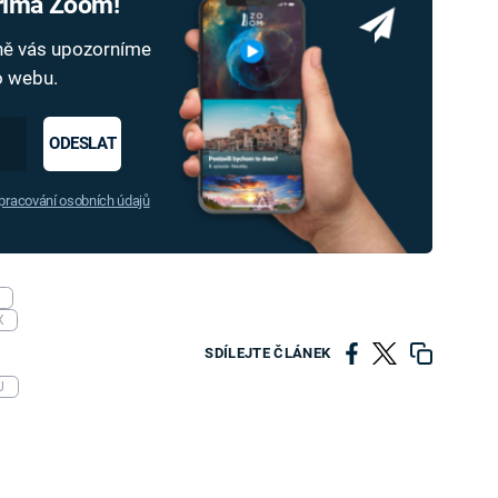
Prima Zoom!
dně vás upozorníme
ho webu.
ODESLAT
racování osobních údajů
X
SDÍLEJTE ČLÁNEK
U