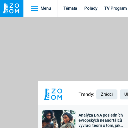
Menu
Témata
Pořady
TV Program
Cestování
Historie
HRADY A ZÁMKY
VIKINGOVÉ
HEDVÁBNÁ STEZKA
EPIDEMIE A
PANDEMIE
PŘÍRODA
STAROVĚKÝ EGYPT
Trendy:
Zrádci
U
Analýza DNA posledních
Druhá
Výročí
evropských neandrtálců
vyvrací teorii o tom, jak
světová válka