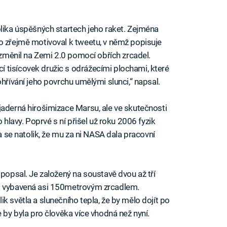
olika úspěšných startech jeho raket. Zejména
o zřejmě motivoval k tweetu, v němž popisuje
s změnil na Zemi 2.0 pomocí obřích zrcadel.
 tisícovek družic s odrážecími plochami, které
ohřívání jeho povrchu umělými slunci,“ napsal.
jaderná hirošimizace Marsu, ale ve skutečnosti
 hlavy. Poprvé s ní přišel už roku 2006 fyzik
la se natolik, že mu za ni NASA dala pracovní
 popsal. Je založený na soustavě dvou až tří
ýt vybavená asi 150metrovým zrcadlem.
k světla a slunečního tepla, že by mělo dojít po
e by byla pro člověka více vhodná než nyní.