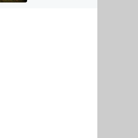
US
tornádem
RSUS
ZE A