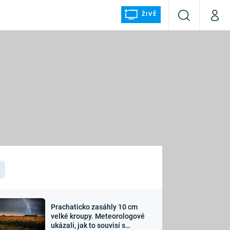
ŽIVĚ
Vyhledávání
Můj p
Prima+
ÁLKA
CNN Prima NEWS
Prima FRESH
Prima LIVING
LMY A
Prima Ženy
Prima LAJK
Prachaticko zasáhly 10 cm
osti
velké kroupy. Meteorologové
Sledujte nás
ukázali, jak to souvisí s