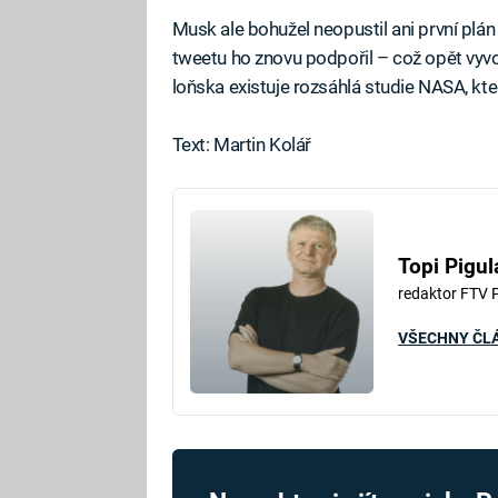
Musk ale bohužel neopustil ani první plá
tweetu ho znovu podpořil – což opět vyvo
loňska existuje rozsáhlá studie NASA, kte
Text: Martin Kolář
Topi Pigul
redaktor FTV 
VŠECHNY ČL