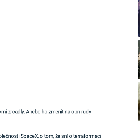
mi zrcadly. Anebo ho změnit na obří rudý
lečnosti SpaceX, o tom, že sní o terraformaci