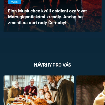
MARS
Časopis
Elon Musk chce kvůli osídlení ozařovat
Sledujte prima+
Mars gigantickými zrcadly. Anebo ho
změnit na obří rudý Černobyl
Přihlášení
Sledujte nás
NÁVRHY PRO VÁS