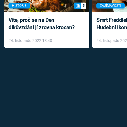
5
HISTORIE
ZAJÍMAVOSTI
Víte, proč se na Den
Smrt Freddie
díkůvzdání jí zrovna krocan?
Hudební ikon
až do konce 
24. listopadu 2022 13:40
24. listopadu 20
léky