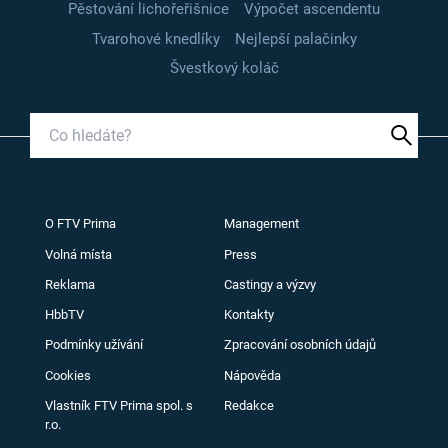
Pěstování lichořeřišnice
Výpočet ascendentu
Tvarohové knedlíky
Nejlepší palačinky
Švestkový koláč
O FTV Prima
Management
Volná místa
Press
Reklama
Castingy a výzvy
HbbTV
Kontakty
Podmínky užívání
Zpracování osobních údajů
Cookies
Nápověda
Vlastník FTV Prima spol. s
Redakce
r.o.