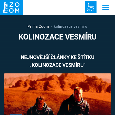
ŽIVĚ
Trendy:
ZRÁDCI
UFO
DRUHÁ SVĚTOVÁ VÁLKA
Prima Zoom
kolinozace vesmíru
KOLINOZACE VESMÍRU
ZÁHADY
VETŘELCI DÁVNOVĚKU
NEJNOVĚJŠÍ ČLÁNKY KE ŠTÍTKU
„KOLINOZACE VESMÍRU“
Témata
Témata
Pořady
TV Program