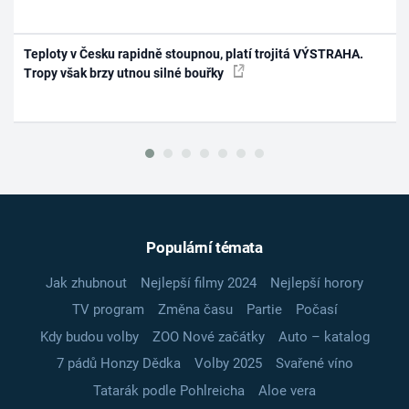
Teploty v Česku rapidně stoupnou, platí trojitá VÝSTRAHA.
Tropy však brzy utnou silné bouřky
Populární témata
Jak zhubnout
Nejlepší filmy 2024
Nejlepší horory
TV program
Změna času
Partie
Počasí
Kdy budou volby
ZOO Nové začátky
Auto – katalog
7 pádů Honzy Dědka
Volby 2025
Svařené víno
Tatarák podle Pohlreicha
Aloe vera