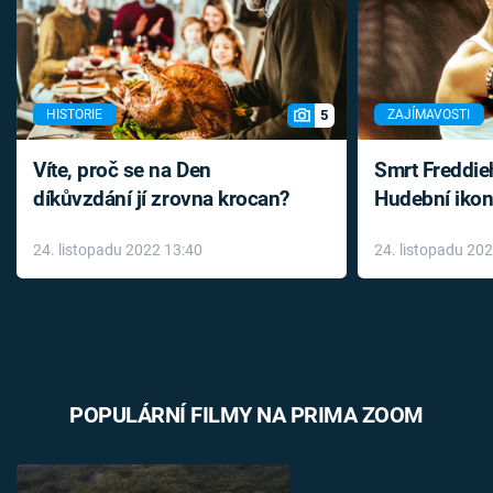
5
HISTORIE
ZAJÍMAVOSTI
Víte, proč se na Den
Smrt Freddie
díkůvzdání jí zrovna krocan?
Hudební ikon
až do konce 
24. listopadu 2022 13:40
24. listopadu 20
léky
POPULÁRNÍ FILMY NA PRIMA ZOOM