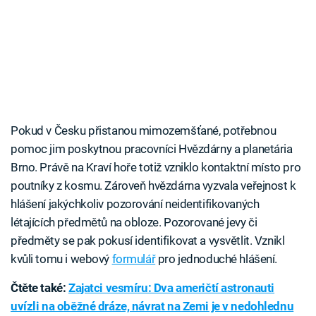
Pokud v Česku přistanou mimozemšťané, potřebnou
pomoc jim poskytnou pracovníci Hvězdárny a planetária
Brno. Právě na Kraví hoře totiž vzniklo kontaktní místo pro
poutníky z kosmu. Zároveň hvězdárna vyzvala veřejnost k
hlášení jakýchkoliv pozorování neidentifikovaných
létajících předmětů na obloze. Pozorované jevy či
předměty se pak pokusí identifikovat a vysvětlit. Vznikl
kvůli tomu i webový
formulář
pro jednoduché hlášení.
Čtěte také:
Zajatci vesmíru: Dva američtí astronauti
uvízli na oběžné dráze, návrat na Zemi je v nedohlednu