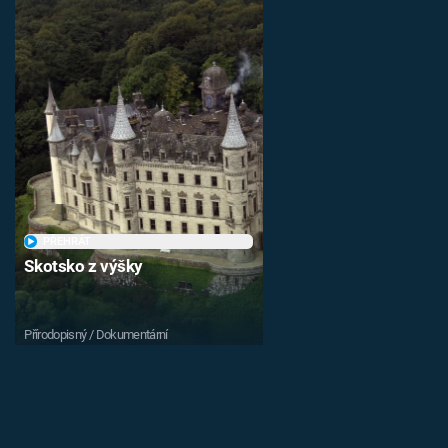
PŘEHRÁT
Skotsko z výšky
Přírodopisný / Dokumentární