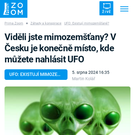
ŽIVĚ
Prima Zoom
■
Záhady a konspirace
UFO: Existují mimozemšťané?
Trendy:
ZRÁDCI
UFO
DRUHÁ SVĚTOVÁ VÁLKA
Viděli jste mimozemšťany? V
ZÁHADY
VETŘELCI DÁVNOVĚKU
Česku je konečně místo, kde
můžete nahlásit UFO
5. srpna 2024 16:35
UFO: EXISTUJÍ MIMOZEMŠŤANÉ?
Martin Kolář
Témata
Témata
Pořady
TV Program