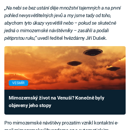
„Na nebi se bez ustání děje množství tajemných a na první
pohled nevysvětlitelných jevů a my jsme tady od toho,
abychom tyto úkazy vysvětlili nebo – pokud se skutečně
jedná o mimozemské návštěvníky – zasáhli a podali
pětiprstou ruku,“
uvedl ředitel hvězdárny Jiří Dušek.
VESMÍR
Mimozemský život na Venuši? Konečně byly
objeveny jeho stopy
Pro mimozemské návštěvy prozatím vznikl kontaktní e-