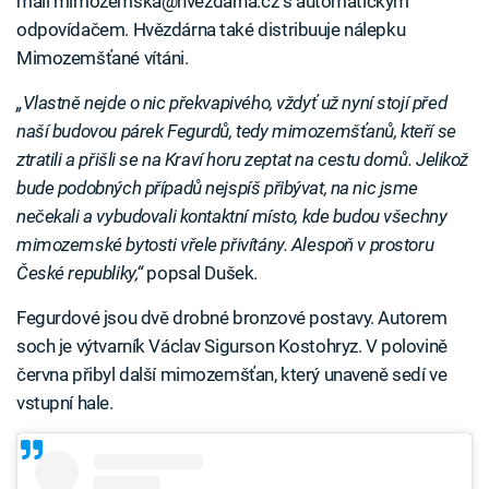
mail mimozemska@hvezdarna.cz s automatickým
odpovídačem. Hvězdárna také distribuuje nálepku
Mimozemšťané vítáni.
„Vlastně nejde o nic překvapivého, vždyť už nyní stojí před
naší budovou párek Fegurdů, tedy mimozemšťanů, kteří se
ztratili a přišli se na Kraví horu zeptat na cestu domů. Jelikož
bude podobných případů nejspíš přibývat, na nic jsme
nečekali a vybudovali kontaktní místo, kde budou všechny
mimozemské bytosti vřele přivítány. Alespoň v prostoru
České republiky,“
popsal Dušek.
Fegurdové jsou dvě drobné bronzové postavy. Autorem
soch je výtvarník Václav Sigurson Kostohryz. V polovině
června přibyl další mimozemšťan, který unaveně sedí ve
vstupní hale.