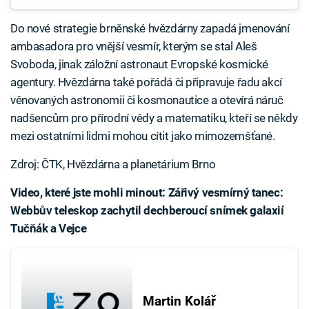
Do nové strategie brněnské hvězdárny zapadá jmenování
ambasadora pro vnější vesmír, kterým se stal Aleš
Svoboda, jinak záložní astronaut Evropské kosmické
agentury. Hvězdárna také pořádá či připravuje řadu akcí
věnovaných astronomii či kosmonautice a otevírá náruč
nadšencům pro přírodní vědy a matematiku, kteří se někdy
mezi ostatními lidmi mohou cítit jako mimozemšťané.
Zdroj: ČTK, Hvězdárna a planetárium Brno
Video, které jste mohli minout: Zářivý vesmírný tanec:
Webbův teleskop zachytil dechberoucí snímek galaxií
Tučňák a Vejce
Failed to fetch
Martin Kolář