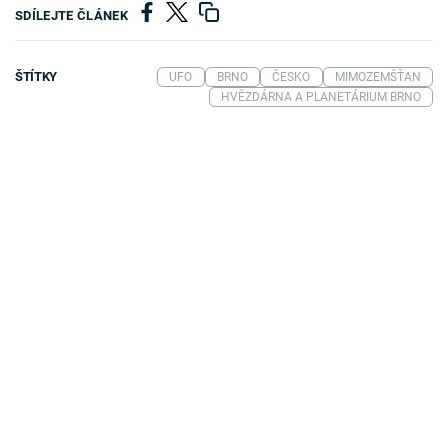
SDÍLEJTE ČLÁNEK
ŠTÍTKY
UFO
BRNO
ČESKO
MIMOZEMŠŤAN
HVĚZDÁRNA A PLANETÁRIUM BRNO