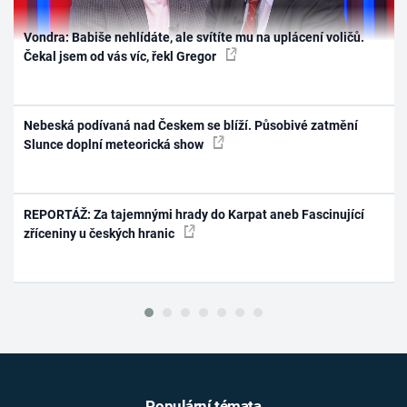
Vondra: Babiše nehlídáte, ale svítíte mu na uplácení voličů.
Čekal jsem od vás víc, řekl Gregor
Nebeská podívaná nad Českem se blíží. Působivé zatmění
Slunce doplní meteorická show
REPORTÁŽ: Za tajemnými hrady do Karpat aneb Fascinující
zříceniny u českých hranic
Populární témata