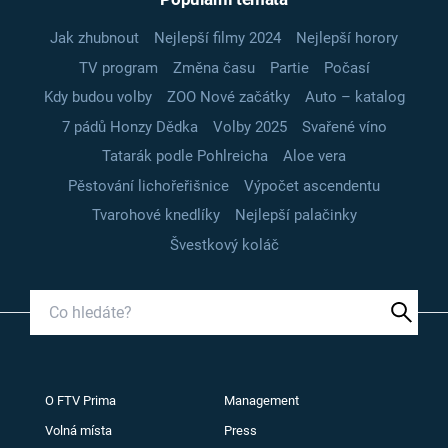
Jak zhubnout
Nejlepší filmy 2024
Nejlepší horory
TV program
Změna času
Partie
Počasí
Kdy budou volby
ZOO Nové začátky
Auto – katalog
7 pádů Honzy Dědka
Volby 2025
Svařené víno
Tatarák podle Pohlreicha
Aloe vera
Pěstování lichořeřišnice
Výpočet ascendentu
Tvarohové knedlíky
Nejlepší palačinky
Švestkový koláč
O FTV Prima
Management
Volná místa
Press