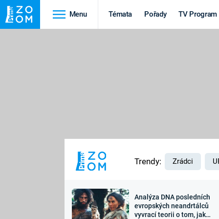
Menu
Témata
Pořady
TV Program
Cestování
Historie
HRADY A ZÁMKY
VIKINGOVÉ
HEDVÁBNÁ STEZKA
EPIDEMIE A
PANDEMIE
PŘÍRODA
STAROVĚKÝ EGYPT
Trendy:
Zrádci
U
Analýza DNA posledních
Druhá
Výročí
evropských neandrtálců
vyvrací teorii o tom, jak
světová válka