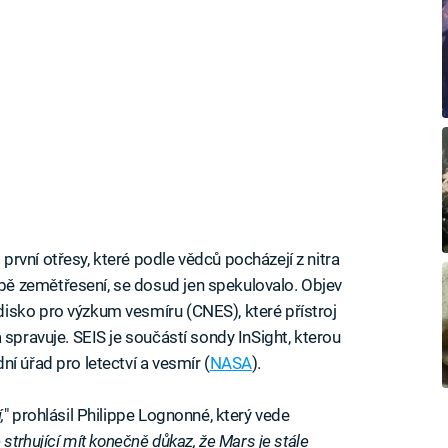
rvní otřesy, které podle vědců pocházejí z nitra
ě zemětřesení, se dosud jen spekulovalo. Objev
isko pro výzkum vesmíru (CNES), které přístroj
 spravuje. SEIS je součástí sondy InSight, kterou
í úřad pro letectví a vesmír (
NASA
).
,
" prohlásil Philippe Lognonné, který vede
 strhující mít konečně důkaz, že Mars je stále