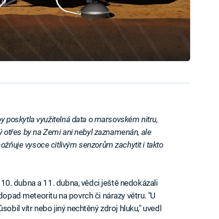
by poskytla využitelná data o marsovském nitru,
ový otřes by na Zemi ani nebyl zaznamenán, ale
ožňuje vysoce citlivým senzorům zachytit i takto
a, 10. dubna a 11. dubna, vědci ještě nedokázali
 dopad meteoritu na povrch či nárazy větru. "U
sobil vítr nebo jiný nechtěný zdroj hluku," uvedl