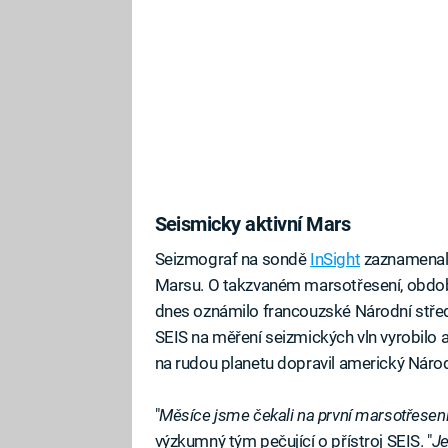
Seismicky aktivní Mars
Seizmograf na sondě
InSight
zaznamenal p
Marsu. O takzvaném marsotřesení, obdob
dnes oznámilo francouzské Národní střed
SEIS na měření seizmických vln vyrobilo a
na rudou planetu dopravil americký Národn
"
Měsíce jsme čekali na první marsotřesení
výzkumný tým pečující o přístroj SEIS. "
Je