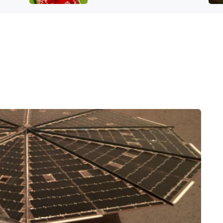
FILMY VERS
přijít o sluch
REALITA
UFO A
MIMOZEMŠŤANÉ
HORORY VE
REALITA
UTAJENÉ PŘÍBĚHY
ČESKÝCH DĚJIN
OPTICKÉ ILU
KLAMY
ALTERNATIVNÍ
HISTORIE