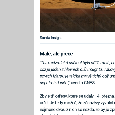
Sonda Insight
Malé, ale přece
"
Tato seizmická událost byla příliš malá, a
což je jeden z hlavních cílů InSightu. Tak
povrch Marsu je takřka mrtvě tichý, což um
nepatrné dunění
," uvedlo CNES.
Zbylé tři otřesy, které se udály 14. březn
určit. Je tedy možné, že záchvěvy vyvolal
nejméně dvou z nich se nezdá, že by je způ