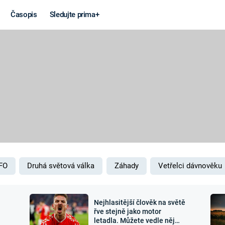
Časopis
Sledujte prima+
Věda a
Války
technika
STUDENÁ V
KORONAVIRUS
VÁLKA VE
VIETNAMU
VESMÍR
VÁLEČNÉ FI
MARS
SERIÁLY
FO
Druhá světová válka
Záhady
Vetřelci dávnověku
Nejhlasitější člověk na světě
Záhady a
Zajímav
řve stejně jako motor
letadla. Můžete vedle něj
konspirace