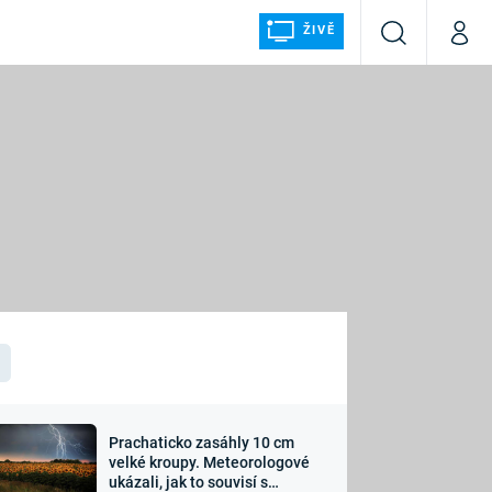
ŽIVĚ
Vyhledávání
Můj p
Prima+
ÁLKA
CNN Prima NEWS
Prima FRESH
Prima LIVING
LMY A
Prima Ženy
Prima LAJK
Prachaticko zasáhly 10 cm
osti
velké kroupy. Meteorologové
Sledujte nás
ukázali, jak to souvisí s