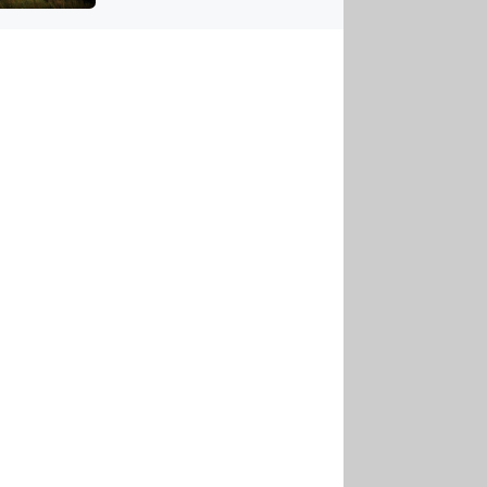
US
tornádem
RSUS
ZE A