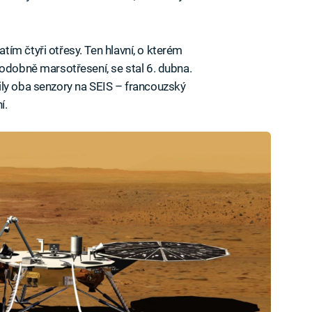
ím čtyři otřesy. Ten hlavní, o kterém
podobně marsotřesení, se stal 6. dubna.
ily oba senzory na SEIS – francouzský
í.