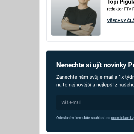
Topi Pigul
redaktor FTV 
VŠECHNY ČL
Nenechte si ujít novinky 
Zanechte nám svůj e-mail a 1x tý
na to nejnovější a nejlepší z naše
Odesláním formuláře souhlasíte s
podmínkami zp