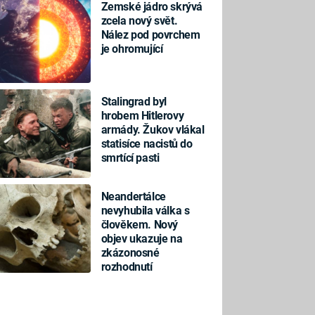
Zemské jádro skrývá
zcela nový svět.
Nález pod povrchem
je ohromující
Stalingrad byl
hrobem Hitlerovy
armády. Žukov vlákal
statisíce nacistů do
smrtící pasti
Neandertálce
nevyhubila válka s
člověkem. Nový
objev ukazuje na
zkázonosné
rozhodnutí