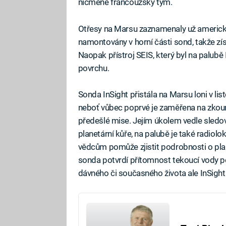
nicméně francouzský tým.
Otřesy na Marsu zaznamenaly už americké 
namontovány v horní části sond, takže zís
Naopak přístroj SEIS, který byl na palubě
povrchu.
Sonda InSight přistála na Marsu loni v li
neboť vůbec poprvé je zaměřena na zkoumán
předešlé mise. Jejím úkolem vedle sledová
planetární kůře, na palubě je také radiol
vědcům pomůže zjistit podrobnosti o plane
sonda potvrdí přítomnost tekoucí vody p
dávného či současného života ale InSigh