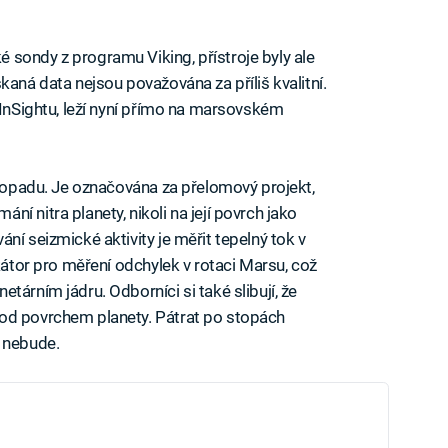
sondy z programu Viking, přístroje byly ale
kaná data nejsou považována za příliš kvalitní.
 InSightu, leží nyní přímo na marsovském
stopadu. Je označována za přelomový projekt,
í nitra planety, nikoli na její povrch jako
ní seizmické aktivity je měřit tepelný tok v
okátor pro měření odchylek v rotaci Marsu, což
tárním jádru. Odborníci si také slibují, že
od povrchem planety. Pátrat po stopách
t nebude.