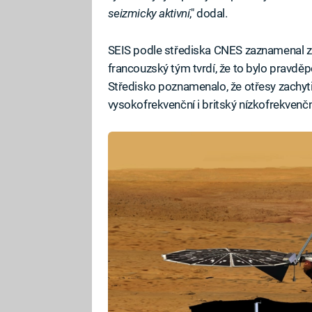
seizmicky aktivní
," dodal.
SEIS podle střediska CNES zaznamenal zat
francouzský tým tvrdí, že to bylo pravdě
Středisko poznamenalo, že otřesy zachyt
vysokofrekvenční i britský nízkofrekvenčn