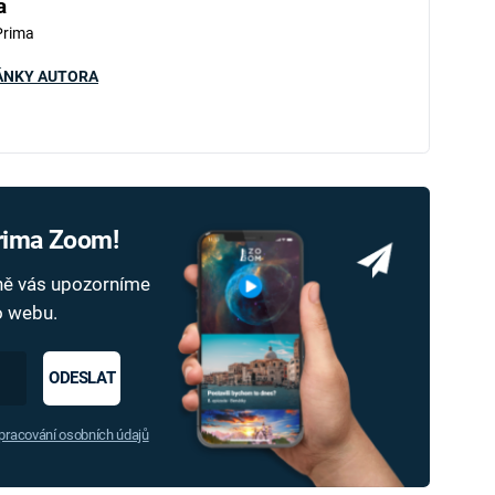
a
Prima
ÁNKY AUTORA
Prima Zoom!
dně vás upozorníme
ho webu.
ODESLAT
racování osobních údajů