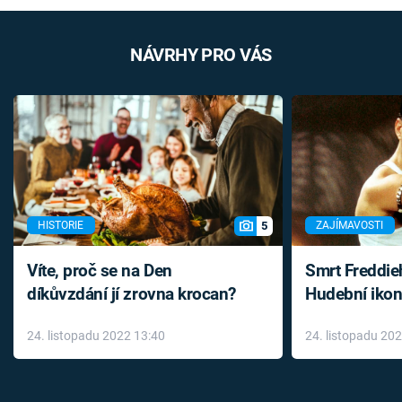
NÁVRHY PRO VÁS
5
HISTORIE
ZAJÍMAVOSTI
Víte, proč se na Den
Smrt Freddie
díkůvzdání jí zrovna krocan?
Hudební ikon
až do konce 
24. listopadu 2022 13:40
24. listopadu 20
léky