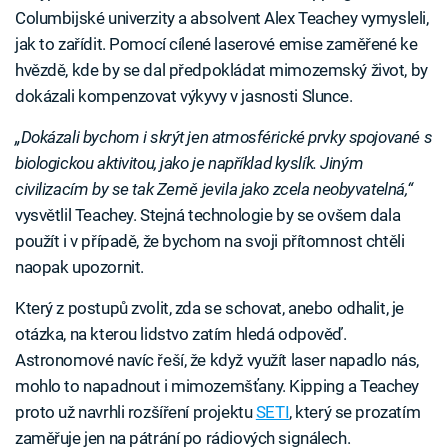
Columbijské univerzity a absolvent Alex Teachey vymysleli,
jak to zařídit. Pomocí cílené laserové emise zaměřené ke
hvězdě, kde by se dal předpokládat mimozemský život, by
dokázali kompenzovat výkyvy v jasnosti Slunce.
„Dokázali bychom i skrýt jen atmosférické prvky spojované s
biologickou aktivitou, jako je například kyslík. Jiným
civilizacím by se tak Země jevila jako zcela neobyvatelná,“
vysvětlil Teachey. Stejná technologie by se ovšem dala
použít i v případě, že bychom na svoji přítomnost chtěli
naopak upozornit.
Který z postupů zvolit, zda se schovat, anebo odhalit, je
otázka, na kterou lidstvo zatím hledá odpověď.
Astronomové navíc řeší, že když využít laser napadlo nás,
mohlo to napadnout i mimozemšťany. Kipping a Teachey
proto už navrhli rozšíření projektu
SETI
, který se prozatím
zaměřuje jen na pátrání po rádiových signálech.