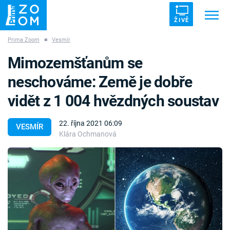
ŽIVĚ
Prima Zoom
■
Vesmír
Trendy:
ZRÁDCI
UFO
DRUHÁ SVĚTOVÁ VÁLKA
Mimozemšťanům se
ZÁHADY
VETŘELCI DÁVNOVĚKU
neschováme: Země je dobře
vidět z 1 004 hvězdných soustav
22. října 2021 06:09
VESMÍR
Klára Ochmanová
Témata
Témata
Pořady
TV Program