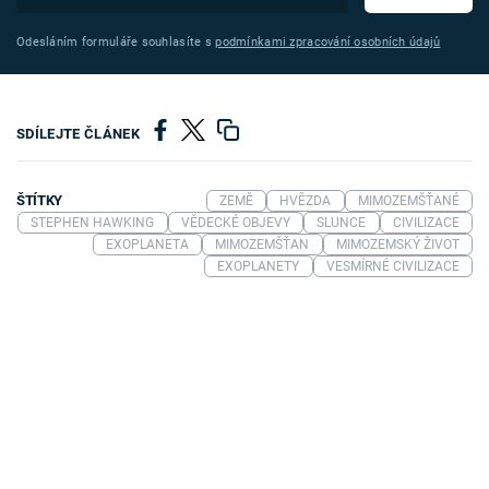
Odesláním formuláře souhlasíte s
podmínkami zpracování osobních údajů
SDÍLEJTE ČLÁNEK
ŠTÍTKY
ZEMĚ
HVĚZDA
MIMOZEMŠŤANÉ
STEPHEN HAWKING
VĚDECKÉ OBJEVY
SLUNCE
CIVILIZACE
EXOPLANETA
MIMOZEMŠŤAN
MIMOZEMSKÝ ŽIVOT
EXOPLANETY
VESMÍRNÉ CIVILIZACE