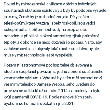
Pokud by mimozemské civilizace v těchto hvězdných
soustavách skutečně existovaly a byly by podobně vyspělé
jako my, Země by je rozhodně zaujala. Díky našim
teleskopům, které využívají spektroskopii, jsou vědci
schopní odhalit přítomnost vody na exoplanetě,
odhadnout přibližné složení atmosféry, zjistit průměrné
teploty, a dokonce se něco dozvědí i o počasí. Na to, aby
vzdálené civilizace objevily také existenci lidstva, by ale
musely mít technologie ještě vyspělejší.
Pozemští astronomové pochopitelně objevování a
studium exoplanet považují za jednu z priorit současného
vesmírného výzkumu. Výrazně by s tím měl pomoci nový
vesmírný teleskop Jamese Webba. Jeho uvedení do
provozu se odkládá už od roku 2014, naposledy to bylo
kvůli pandemii COVID-19. Podle nejnovějších zpráv
bychom se ho mohli dočkat v říjnu 2021.