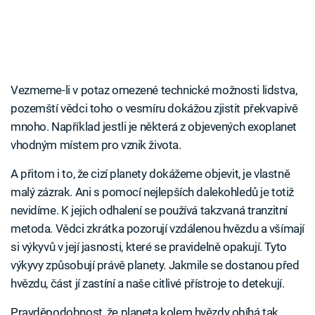
Vezmeme-li v potaz omezené technické možnosti lidstva,
pozemští vědci toho o vesmíru dokážou zjistit překvapivě
mnoho. Například jestli je některá z objevených exoplanet
vhodným místem pro vznik života.
A přitom i to, že cizí planety dokážeme objevit, je vlastně
malý zázrak. Ani s pomocí nejlepších dalekohledů je totiž
nevidíme. K jejich odhalení se používá takzvaná tranzitní
metoda. Vědci zkrátka pozorují vzdálenou hvězdu a všímají
si výkyvů v její jasnosti, které se pravidelně opakují. Tyto
výkyvy způsobují právě planety. Jakmile se dostanou před
hvězdu, část jí zastíní a naše citlivé přístroje to detekují.
Pravděpodobnost, že planeta kolem hvězdy obíhá tak,