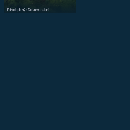
Přírodopisný / Dokumentární