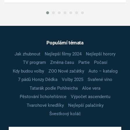
Populární témata
Jak zhubnout
Nejlepší filmy 2024
Nejlepší horory
TV program
Změna času
Partie
Počasí
Kdy budou volby
ZOO Nové začátky
Auto – katalog
7 pádů Honzy Dědka
Volby 2025
Svařené víno
Tatarák podle Pohlreicha
Aloe vera
Pěstování lichořeřišnice
Výpočet ascendentu
Tvarohové knedlíky
Nejlepší palačinky
Švestkový koláč