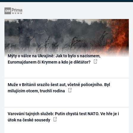
Mýty o válce na Ukrajině: Jak to bylo s nacismem,
Euromajdanem či Krymem a kdo je diktátor?
Muže v Británii srazilo šest aut, včetně policejního. Byl
milujícím otcem, truchlí rodina
Varování tajných služeb: Putin chystá test NATO. Ve hře je i
útok na české sousedy