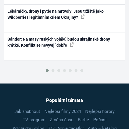
Lékárničky, drony i pytle na mrtvoly: Jsou tržiště jako
Wildberries legitimním cílem Ukrajiny?
Šándor: Na masy ruských vojáků budou ukrajinské drony
krátké. Konflikt se nevyvíjí dobře
Populární témata
Jak zhubnout
Nejlepší filmy 2024
Nejlepší horory
TV program
Změna času
Partie
Počasí
Kdy budou volby
ZOO Nové začátky
Auto – katalog