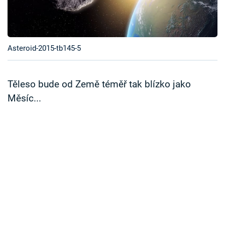
Časopis
Sledujte prima+
Asteroid-2015-tb145-5
Přihlášení
Těleso bude od Země téměř tak blízko jako
Měsíc...
Sledujte nás