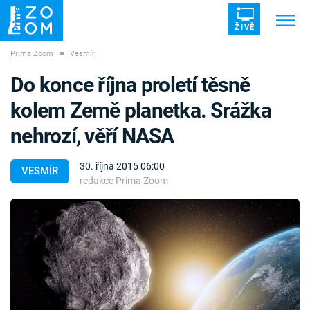
ŽIVĚ
Prima Zoom
■
Vesmír
Trendy:
ZRÁDCI
UFO
DRUHÁ SVĚTOVÁ VÁLKA
Do konce října proletí těsně
ZÁHADY
VETŘELCI DÁVNOVĚKU
kolem Země planetka. Srážka
nehrozí, věří NASA
30. října 2015 06:00
VESMÍR
redakce Prima Zoom
Témata
Témata
Pořady
TV Program