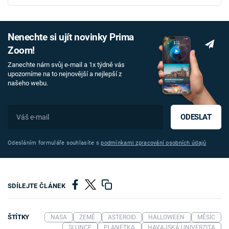
Nenechte si ujít novinky Prima
Zoom!
Zanechte nám svůj e-mail a 1x týdně vás
upozorníme na to nejnovější a nejlepší z
našeho webu.
ODESLAT
Odesláním formuláře souhlasíte s
podmínkami zpracování osobních údajů
SDÍLEJTE ČLÁNEK
ŠTÍTKY
NASA
ZEMĚ
ASTEROID
HALLOWEEN
MĚSÍC
SLUNCE
PLANETKA
HAVAJSKÁ UNIVERZITA