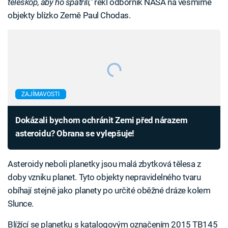
teleskop, aby ho spatřili,"
řekl odborník NASA na vesmírné
objekty blízko Země Paul Chodas.
ZAJÍMAVOSTI
Dokázali bychom ochránit Zemi před nárazem
asteroidu? Obrana se vylepšuje!
Asteroidy neboli planetky jsou malá zbytková tělesa z
doby vzniku planet. Tyto objekty nepravidelného tvaru
obíhají stejně jako planety po určité oběžné dráze kolem
Slunce.
Blížící se planetku s katalogovým označením 2015 TB145