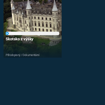
PŘEHRÁT
Skotsko z výšky
Přírodopisný / Dokumentární