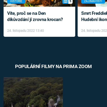
5
HISTORIE
ZAJÍMAVOSTI
Víte, proč se na Den
Smrt Freddie
díkůvzdání jí zrovna krocan?
Hudební ikon
až do konce 
24. listopadu 2022 13:40
24. listopadu 20
léky
POPULÁRNÍ FILMY NA PRIMA ZOOM