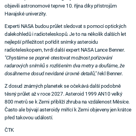
objevili astronomové teprve 10. října díky přístrojům
Havajské univerzity.
Experti NASA budou průlet sledovat s pomocí optických
dalekohledů i radioteleskopů. Je to na několik dalších let
nejlepší příležitost pořídit snímky asteroidu
radioteleskopem, tvrdí další expert NASA Lance Benner.
"Chystáme se poprvé otestovat možnost pořizování
radarových snímků s rozlišením dva metry a doufáme, že
dosáhneme dosud nevídané úrovně detailů,"
řekl Benner.
Z dosud známých planetek se očekává další podobně
těsný průlet až v roce 2027. Asteroid 1999 AN10 velký
800 metrů se k Zemi přiblíží zhruba na vzdálenost Měsíce.
Často ale bývají asteroidy mířící k Zemi objeveny jen krátce
před takovou událostí.
ČTK