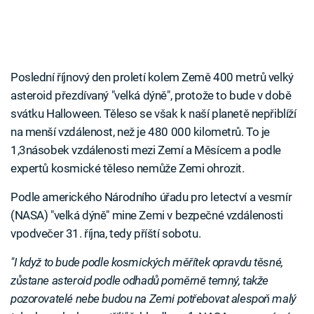
Poslední říjnový den proletí kolem Země 400 metrů velký
asteroid přezdívaný "velká dýně", protože to bude v době
svátku Halloween. Těleso se však k naší planetě nepřiblíží
na menší vzdálenost, než je 480 000 kilometrů. To je
1,3násobek vzdálenosti mezi Zemí a Měsícem a podle
expertů kosmické těleso nemůže Zemi ohrozit.
Podle amerického Národního úřadu pro letectví a vesmír
(NASA) "velká dýně" mine Zemi v bezpečné vzdálenosti
vpodvečer 31. října, tedy příští sobotu.
"I když to bude podle kosmických měřítek opravdu těsné,
zůstane asteroid podle odhadů poměrně temný, takže
pozorovatelé nebe budou na Zemi potřebovat alespoň malý