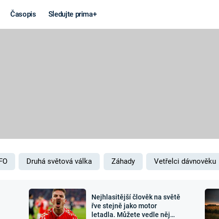
Časopis
Sledujte prima+
Věda a
Války
technika
STUDENÁ V
KORONAVIRUS
VÁLKA VE
VIETNAMU
VESMÍR
VÁLEČNÉ FI
MARS
SERIÁLY
FO
Druhá světová válka
Záhady
Vetřelci dávnověku
Nejhlasitější člověk na světě
Záhady a
Zajímav
řve stejně jako motor
letadla. Můžete vedle něj
konspirace