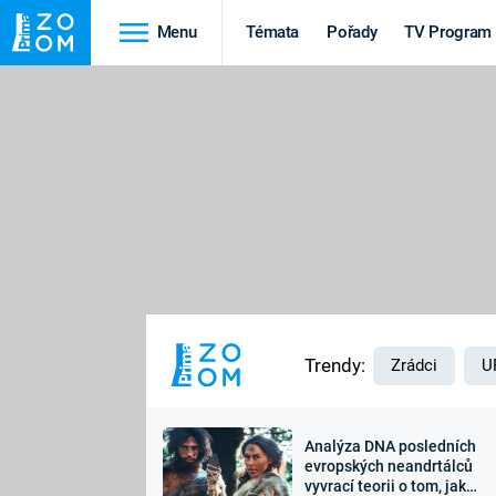
Menu
Témata
Pořady
TV Program
Cestování
Historie
HRADY A ZÁMKY
VIKINGOVÉ
HEDVÁBNÁ STEZKA
EPIDEMIE A
PANDEMIE
PŘÍRODA
STAROVĚKÝ EGYPT
Trendy:
Zrádci
U
Analýza DNA posledních
Druhá
Výročí
evropských neandrtálců
vyvrací teorii o tom, jak
světová válka