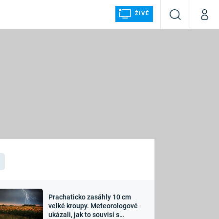
ŽIVĚ
Vyhledávání
Můj p
Prima+
ÁLKA
CNN Prima NEWS
Prima FRESH
Prima LIVING
LMY A
Prima Ženy
Prima LAJK
Prachaticko zasáhly 10 cm
osti
velké kroupy. Meteorologové
Sledujte nás
ukázali, jak to souvisí s