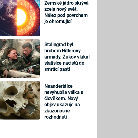
Zemské jádro skrývá
zcela nový svět.
Nález pod povrchem
je ohromující
Stalingrad byl
hrobem Hitlerovy
armády. Žukov vlákal
statisíce nacistů do
smrtící pasti
Neandertálce
nevyhubila válka s
člověkem. Nový
objev ukazuje na
zkázonosné
rozhodnutí