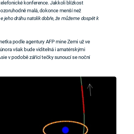
efonické konference. Jakkoli blízkost
 pozoruhodně malá, dokonce menší než
e jeho dráhu natolik dobře, že můžeme dospět k
lanetka podle agentury AFP mine Zemi už ve
 února však bude viditelná i amatérskými
Asie v podobě zářící tečky sunoucí se noční