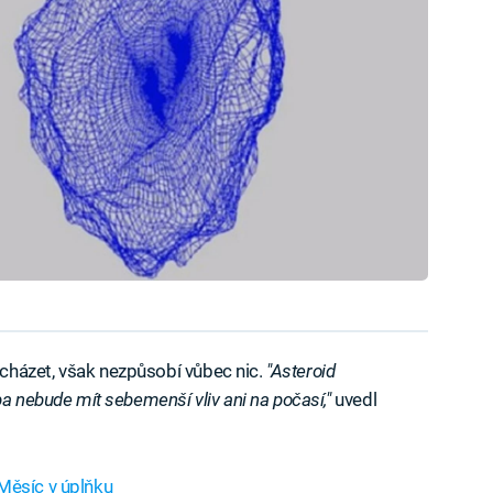
cházet, však nezpůsobí vůbec nic.
"Asteroid
ba nebude mít sebemenší vliv ani na počasí,"
uvedl
Měsíc v úplňku