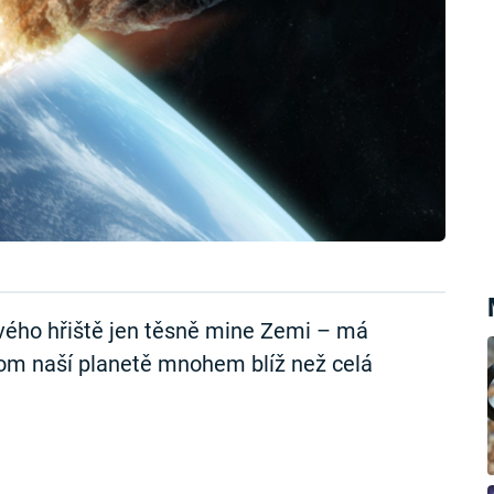
ového hřiště jen těsně mine Zemi – má
itom naší planetě mnohem blíž než celá