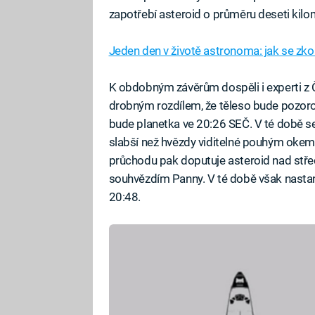
zapotřebí asteroid o průměru deseti kilo
Jeden den v životě astronoma: jak se zk
K obdobným závěrům dospěli i experti z
drobným rozdílem, že těleso bude pozorov
bude planetka ve 20:26 SEČ. V té době se 
slabší než hvězdy viditelné pouhým okem
průchodu pak doputuje asteroid nad stře
souhvězdím Panny. V té době však nastane
20:48.