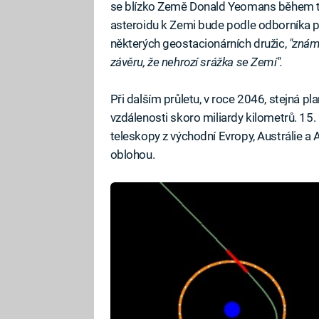
se blízko Země Donald Yeomans během tel
asteroidu k Zemi bude podle odborníka
některých geostacionárních družic,
"znám
závěru, že nehrozí srážka se Zemí".
Při dalším průletu, v roce 2046, stejná p
vzdálenosti skoro miliardy kilometrů. 15.
teleskopy z východní Evropy, Austrálie a 
oblohou.