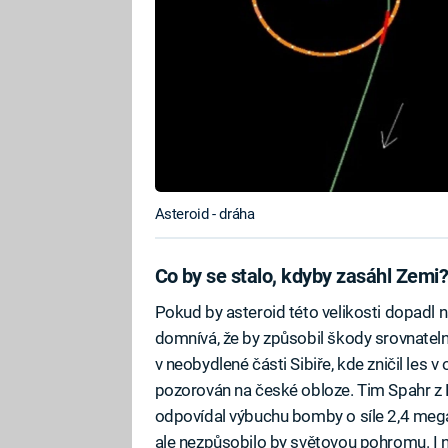
Asteroid - dráha
Co by se stalo, kdyby zasáhl Zemi
Pokud by asteroid této velikosti dopadl 
domnívá, že by způsobil škody srovnatel
v neobydlené části Sibiře, kde zničil les v
pozorován na české obloze. Tim Spahr z H
odpovídal výbuchu bomby o síle 2,4 megatu
ale nezpůsobilo by světovou pohromu. I n