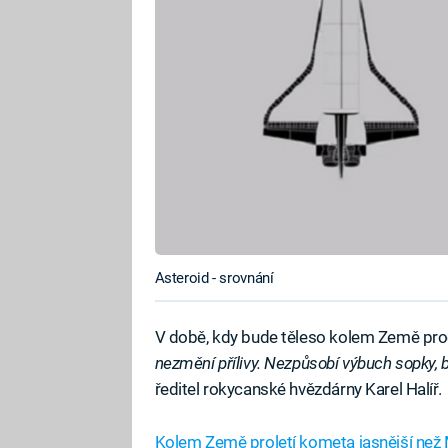
Asteroid - srovnání
V době, kdy bude těleso kolem Země pro
nezmění přílivy. Nezpůsobí výbuch sopky, 
ředitel rokycanské hvězdárny Karel Halíř.
Kolem Země proletí kometa jasnější než 