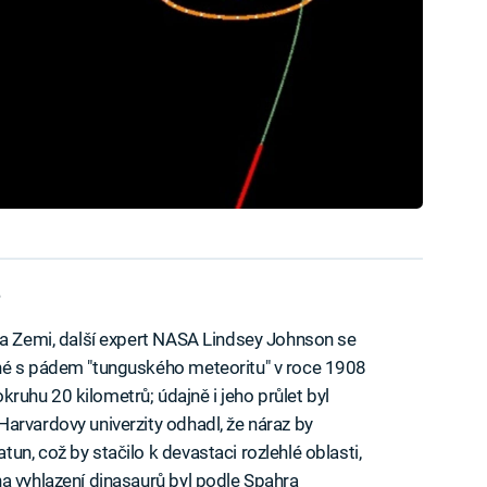
?
na Zemi, další expert NASA Lindsey Johnson se
né s pádem "tunguského meteoritu" v roce 1908
 okruhu 20 kilometrů; údajně i jeho průlet byl
arvardovy univerzity odhadl, že náraz by
n, což by stačilo k devastaci rozlehlé oblasti,
a vyhlazení dinasaurů byl podle Spahra