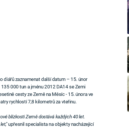
do diářů zaznamenat další datum – 15. únor
e 135 000 tun a jménu 2012 DA14 se Zemi
 desetině cesty ze Země na Měsíc - 15. února ve
ry rychlostí 7,8 kilometrů za vteřinu.
akové blízkosti Země dostává každých 40 let.
et,"
upřesnil specialista na objekty nacházející