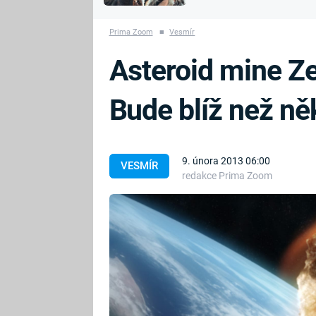
MARIE TEREZIE
vyhynuli
ADOLF HITLER
NAPOLEON
Prima Zoom
■
Vesmír
BONAPARTE
ATENTÁT NA
Asteroid mine Ze
REINHARDA
BRITSKÁ
HEYDRICHA
KRÁLOVSKÁ
Bude blíž než ně
RODINA
PRVNÍ SVĚTOVÁ
VÁLKA
9. února 2013 06:00
VESMÍR
redakce Prima Zoom