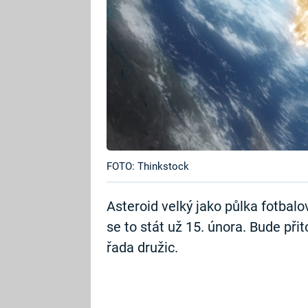
FOTO: Thinkstock
Asteroid velký jako půlka fotbal
se to stát už 15. února. Bude př
řada družic.