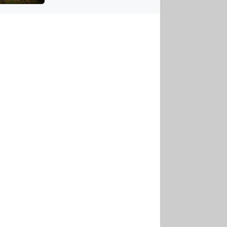
US
tornádem
RSUS
ZE A