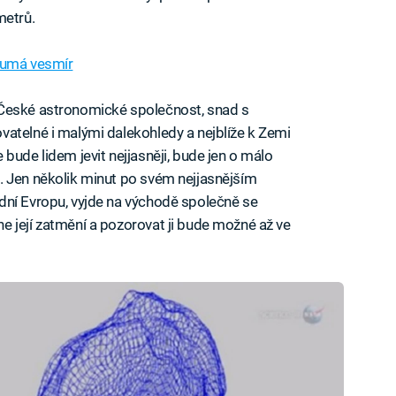
metrů.
oumá vesmír
 České astronomické společnost, snad s
atelné i malými dalekohledy a nejblíže k Zemi
bude lidem jevit nejjasněji, bude jen o málo
. Jen několik minut po svém nejjasnějším
dní Evropu, vyjde na východě společně se
 její zatmění a pozorovat ji bude možné až ve