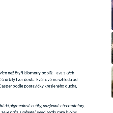
íce než čtyři kilometry poblíž Havajských
éčně bílý tvor dostal kvůli svému vzhledu od
 Casper podle postavičky kresleného ducha,
postrádá pigmentové buňky, nazývané chromatofory,
že je příliš svalnaté,"
uvedl výzkumný biolog