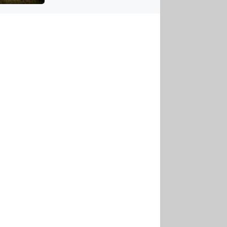
US
tornádem
RSUS
ZE A