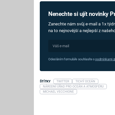
Nenechte si ujít novinky 
Zanechte nám svůj e-mail a 1x tý
na to nejnovější a nejlepší z naše
Odesláním formuláře souhlasíte s
podmínkami zp
ŠTÍTKY
TWITTER
TICHÝ OCEÁN
NÁRODNÍ ÚŘAD PRO OCEÁN A ATMOSFÉRU
MICHAEL VECCHIONE