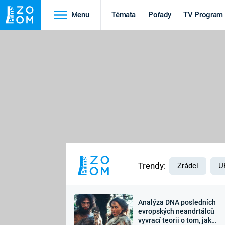
Menu
Témata
Pořady
TV Program
Cestování
Historie
HRADY A ZÁMKY
VIKINGOVÉ
HEDVÁBNÁ STEZKA
EPIDEMIE A
PANDEMIE
PŘÍRODA
STAROVĚKÝ EGYPT
Trendy:
Zrádci
U
Analýza DNA posledních
Druhá
Výročí
evropských neandrtálců
vyvrací teorii o tom, jak
světová válka