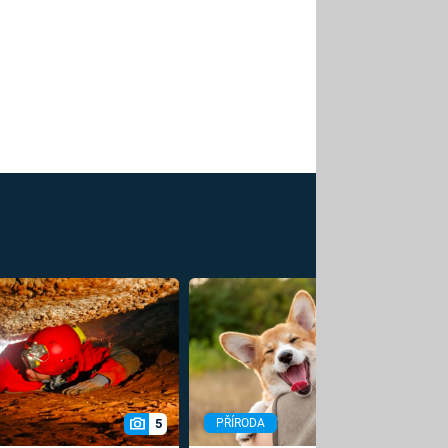
5
PŘÍRODA