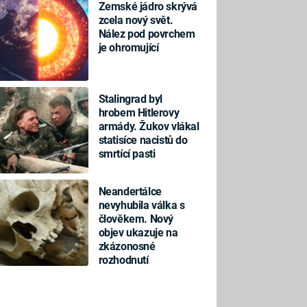
Zemské jádro skrývá
zcela nový svět.
Nález pod povrchem
je ohromující
Stalingrad byl
hrobem Hitlerovy
armády. Žukov vlákal
statisíce nacistů do
smrtící pasti
Neandertálce
nevyhubila válka s
člověkem. Nový
objev ukazuje na
zkázonosné
rozhodnutí