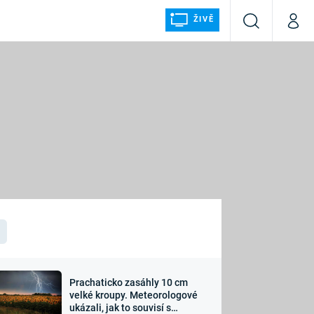
ŽIVĚ
Vyhledávání
Můj p
Prima+
ÁLKA
CNN Prima NEWS
Prima FRESH
Prima LIVING
LMY A
Prima Ženy
Prima LAJK
Prachaticko zasáhly 10 cm
osti
velké kroupy. Meteorologové
Sledujte nás
ukázali, jak to souvisí s