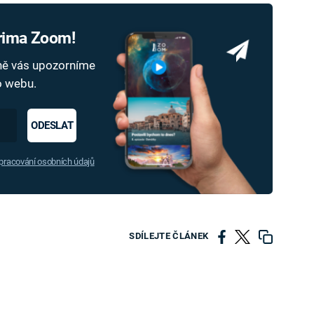
Prima Zoom!
dně vás upozorníme
ho webu.
ODESLAT
racování osobních údajů
SDÍLEJTE ČLÁNEK