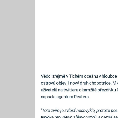
Vědci zřejmě v Tichém oceánu v hloubce v
ostrovů objevili nový druh chobotnice. Ml
uživatelů na twitteru okamžitě přezdívku
napsala agentura Reuters.
"Toto zvíře je zvlášť neobvyklé, protože 
typické pro většinu hlavonožců, a nezdá se, 