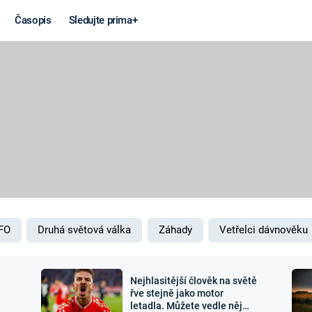
Časopis
Sledujte prima+
Věda a
Války
technika
STUDENÁ V
KORONAVIRUS
VÁLKA VE
VIETNAMU
VESMÍR
VÁLEČNÉ FI
MARS
SERIÁLY
FO
Druhá světová válka
Záhady
Vetřelci dávnověku
Nejhlasitější člověk na světě
Záhady a
Zajímav
řve stejně jako motor
letadla. Můžete vedle něj
konspirace