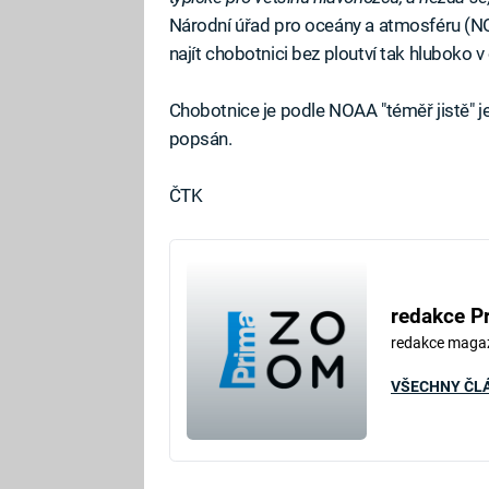
Národní úřad pro oceány a atmosféru (NO
najít chobotnici bez ploutví tak hluboko v
Chobotnice je podle NOAA "téměř jistě" je
popsán.
ČTK
redakce P
redakce maga
VŠECHNY ČL