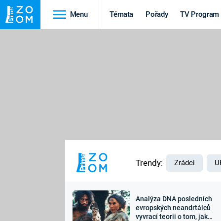
Menu
Témata
Pořady
TV Program
Cestování
Historie
HRADY A ZÁMKY
VIKINGOVÉ
HEDVÁBNÁ STEZKA
EPIDEMIE A
PANDEMIE
PŘÍRODA
STAROVĚKÝ EGYPT
Trendy:
Zrádci
U
Analýza DNA posledních
Druhá
Výročí
evropských neandrtálců
vyvrací teorii o tom, jak
světová válka