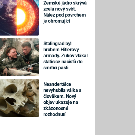
Zemské jádro skrývá
zcela nový svět.
Nález pod povrchem
je ohromující
Stalingrad byl
hrobem Hitlerovy
armády. Žukov vlákal
statisíce nacistů do
smrtící pasti
Neandertálce
nevyhubila válka s
člověkem. Nový
objev ukazuje na
zkázonosné
rozhodnutí