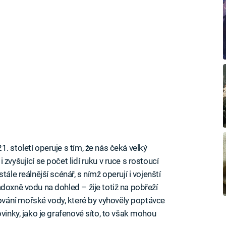
. století operuje s tím, že nás čeká velký
zvyšující se počet lidí ruku v ruce s rostoucí
ále reálnější scénář, s nímž operují i vojenští
doxně vodu na dohled – žije totiž na pobřeží
vání mořské vody, které by vyhověly poptávce
ovinky, jako je grafenové síto, to však mohou