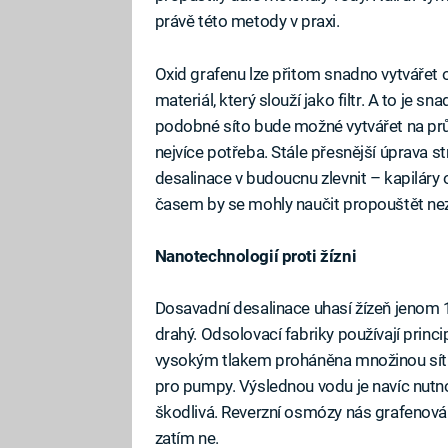
právě této metody v praxi.
Oxid grafenu lze přitom snadno vytvářet ox
materiál, který slouží jako filtr. A to je 
podobné síto bude možné vytvářet na prům
nejvíce potřeba. Stále přesnější úprava s
desalinace v budoucnu zlevnit – kapiláry o 
časem by se mohly naučit propouštět nezby
Nanotechnologií proti žízni
Dosavadní desalinace uhasí žízeň jenom 1 %
drahý. Odsolovací fabriky používají princi
vysokým tlakem proháněna množinou sít a
pro pumpy. Výslednou vodu je navíc nutno
škodlivá. Reverzní osmózy nás grafenová 
zatím ne.