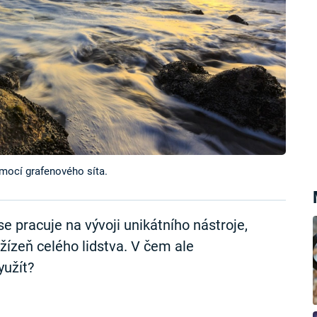
mocí grafenového síta.
e pracuje na vývoji unikátního nástroje,
žízeň celého lidstva. V čem ale
yužít?