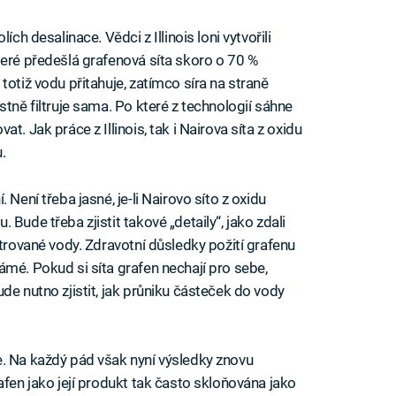
ch desalinace. Vědci z Illinois loni vytvořili
teré předešlá grafenová síta skoro o 70 %
totiž vodu přitahuje, zatímco síra na straně
stně filtruje sama. Po které z technologií sáhne
. Jak práce z Illinois, tak i Nairova síta z oxidu
.
 Není třeba jasné, je-li Nairovo síto z oxidu
Bude třeba zjistit takové „detaily“, jako zdali
ltrované vody. Zdravotní důsledky požití grafenu
ámé. Pokud si síta grafen nechají pro sebe,
de nutno zjistit, jak průniku částeček do vody
e. Na každý pád však nyní výsledky znovu
afen jako její produkt tak často skloňována jako