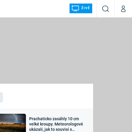
ŽIVĚ
Vyhledávání
Můj p
Prima+
ÁLKA
CNN Prima NEWS
Prima FRESH
Prima LIVING
LMY A
Prima Ženy
Prima LAJK
Prachaticko zasáhly 10 cm
osti
velké kroupy. Meteorologové
Sledujte nás
ukázali, jak to souvisí s