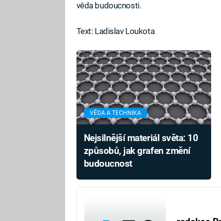
věda budoucnosti.
Text: Ladislav Loukota
VĚDA A TECHNIKA
Nejsilnější materiál světa: 10
způsobů, jak grafen změní
budoucnost