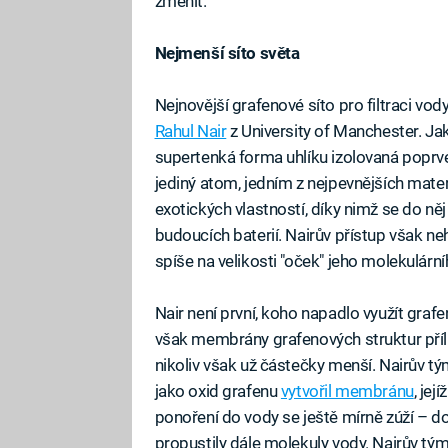
změnit.
Nejmenší síto světa
Nejnovější grafenové síto pro filtraci v
Rahul Nair
z University of Manchester. Jak
supertenká forma uhlíku izolovaná poprvé
jediný atom, jedním z nejpevnějších mater
exotických vlastností, díky nimž se do ně
budoucích baterií. Nairův přístup však neh
spíše na velikosti "oček" jeho molekulární
Nair není první, koho napadlo využít gra
však membrány grafenových struktur příliš 
nikoliv však už částečky menší. Nairův 
jako oxid grafenu
vytvořil membránu
, jej
ponoření do vody se ještě mírně zúží – dos
propustily dále molekuly vody. Nairův tý