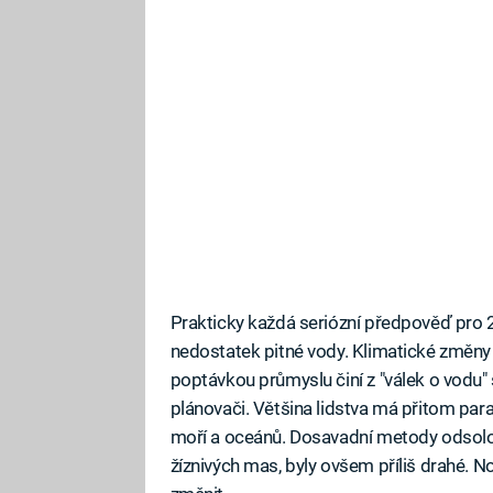
Prakticky každá seriózní předpověď pro 21
nedostatek pitné vody. Klimatické změny i 
poptávkou průmyslu činí z "válek o vodu" st
plánovači. Většina lidstva má přitom para
moří a oceánů. Dosavadní metody odsolo
žíznivých mas, byly ovšem příliš drahé. N