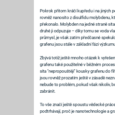
Pokrok přitom kráčí kupředu i na jiných polí
rovněž nanosíto z disulfidu molybdenu, k
překonalo. Molybden na jedné straně síta 
druhé ji odpuzuje – díky tomu se voda vla
průmysl, je však zatím předčasné spekulovat
grafenu jsou stále v základní fázi výzkumu
Zbývá totiž ještě mnoho otázek k vyřešení.
grafenu také použitelné v běžném procesu. 
síta "nepropouštějí" kousky grafenu do fi
jsou rovněž prozatím ještě v zásadě nezn
nebude to problém, pokud však nikoliv, bu
zabránit.
To vše značí ještě spoustu vědecké prác
podtrhávají, proč je nanotechnologie a gr