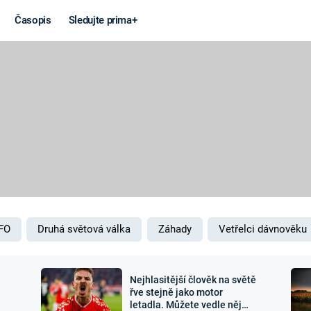
Časopis
Sledujte prima+
Věda a
Války
technika
STUDENÁ V
KORONAVIRUS
VÁLKA VE
VIETNAMU
VESMÍR
VÁLEČNÉ FI
MARS
SERIÁLY
FO
Druhá světová válka
Záhady
Vetřelci dávnověku
Nejhlasitější člověk na světě
Záhady a
Zajímav
řve stejně jako motor
letadla. Můžete vedle něj
konspirace