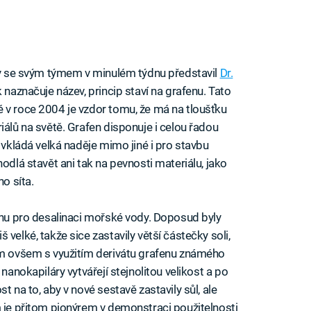
ody se svým týmem v minulém týdnu představil
Dr.
 naznačuje název, princip staví na grafenu. Tato
 v roce 2004 je vzdor tomu, že má na tloušťku
iálů na světě. Grafen disponuje i celou řadou
j vkládá velká naděje mimo jiné i pro stavbu
odlá stavět ani tak na pevnosti materiálu, jako
ho síta.
fenu pro desalinaci mořské vody. Doposud byly
velké, takže sice zastavily větší částečky soli,
tým ovšem s využitím derivátu grafenu známého
íž nanokapiláry vytvářejí stejnolitou velikost a po
t na to, aby v nové sestavě zastavily sůl, ale
m je přitom pionýrem v demonstraci použitelnosti