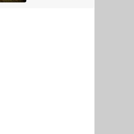
US
tornádem
RSUS
ZE A