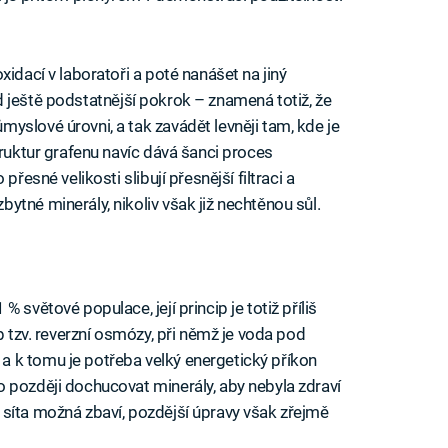
idací v laboratoři a poté nanášet na jiný
snad ještě podstatnější pokrok – znamená totiž, že
yslové úrovni, a tak zavádět levněji tam, kde je
truktur grafenu navíc dává šanci proces
přesné velikosti slibují přesnější filtraci a
tné minerály, nikoliv však již nechtěnou sůl.
 světové populace, její princip je totiž příliš
p tzv. reverzní osmózy, při němž je voda pod
 k tomu je potřeba velký energetický příkon
 později dochucovat minerály, aby nebyla zdraví
síta možná zbaví, pozdější úpravy však zřejmě