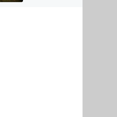
US
tornádem
RSUS
ZE A