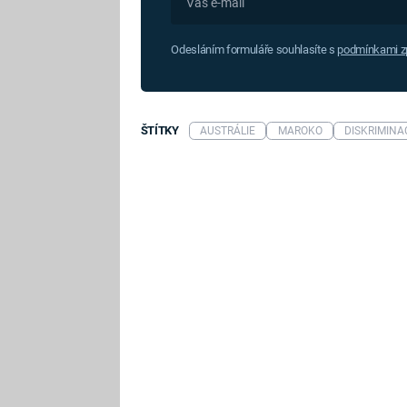
Odesláním formuláře souhlasíte s
podmínkami zp
ŠTÍTKY
AUSTRÁLIE
MAROKO
DISKRIMINA