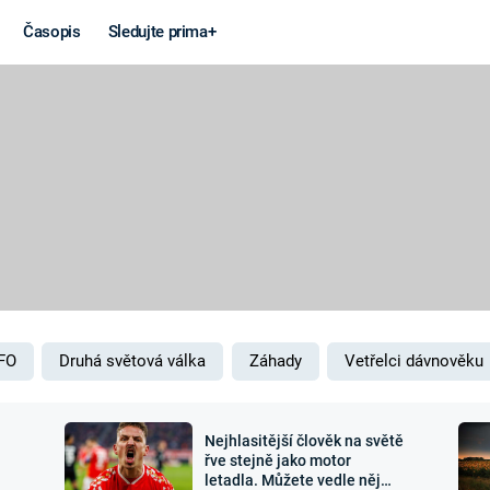
Časopis
Sledujte prima+
Věda a
Války
technika
STUDENÁ V
KORONAVIRUS
VÁLKA VE
VIETNAMU
VESMÍR
VÁLEČNÉ FI
MARS
SERIÁLY
FO
Druhá světová válka
Záhady
Vetřelci dávnověku
Nejhlasitější člověk na světě
Záhady a
Zajímav
řve stejně jako motor
letadla. Můžete vedle něj
konspirace