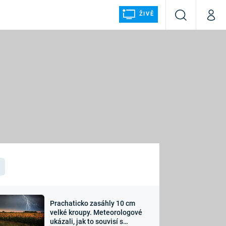
ŽIVĚ
Vyhledávání
Můj p
Prima+
ÁLKA
CNN Prima NEWS
Prima FRESH
Prima LIVING
LMY A
Prima Ženy
Prima LAJK
Prachaticko zasáhly 10 cm
osti
velké kroupy. Meteorologové
Sledujte nás
ukázali, jak to souvisí s