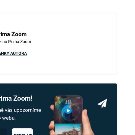
rima Zoom
zínu Prima Zoom
ÁNKY AUTORA
Prima Zoom!
dně vás upozorníme
ho webu.