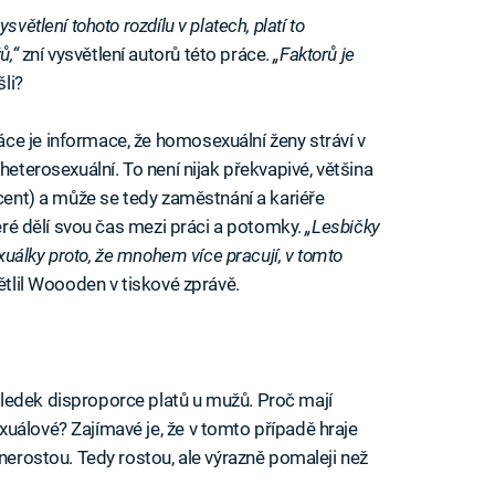
větlení tohoto rozdílu v platech, platí to
ů,“
zní vysvětlení autorů této práce.
„Faktorů je
šli?
ce je informace, že homosexuální ženy stráví v
heterosexuální. To není nijak překvapivé, většina
ocent) a může se tedy zaměstnání a kariéře
teré dělí svou čas mezi práci a potomky.
„Lesbičky
exuálky proto, že mnohem více pracují, v tomto
tlil Woooden v tiskové zprávě.
ledek disproporce platů u mužů. Proč mají
uálové? Zajímavé je, že v tomto případě hraje
 nerostou. Tedy rostou, ale výrazně pomaleji než