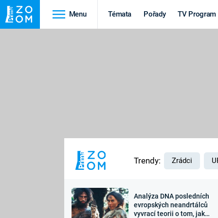
Menu
Témata
Pořady
TV Program
Cestování
Historie
HRADY A ZÁMKY
VIKINGOVÉ
HEDVÁBNÁ STEZKA
EPIDEMIE A
PANDEMIE
PŘÍRODA
STAROVĚKÝ EGYPT
Trendy:
Zrádci
U
Analýza DNA posledních
Druhá
Výročí
evropských neandrtálců
vyvrací teorii o tom, jak
světová válka