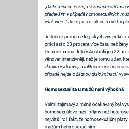
„Diskriminace je zřejmě zásadní příčinou vys
především v případě homosexuálních muž
však více…“
Jaké jsou a jak na to vědci při
Jedním z poměrně logických výsledků prá
práci asi o 20 procent více času než ženy 
lesbiček nemá děti (v Austrálii jen 22 pr
věnovat intenzivněji, než je tomu u žen, k
zkrátka vydělávají o tolik více než heteros
případě nejde o žádnou diskriminaci,“
vysvě
Homosexualita u mužů není výhodná
Velmi zajímavý a méně očekávaný byl výs
homosexuálové nižší příjmy než heterosex
největší roli fakt, že homosexuálům platy
mužům heterosexuálním.