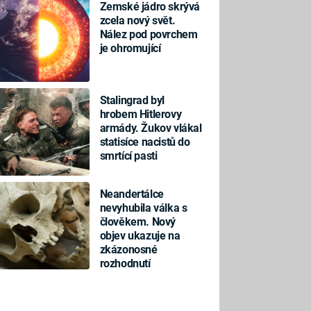
Zemské jádro skrývá
zcela nový svět.
Nález pod povrchem
je ohromující
Stalingrad byl
hrobem Hitlerovy
armády. Žukov vlákal
statisíce nacistů do
smrtící pasti
Neandertálce
nevyhubila válka s
člověkem. Nový
objev ukazuje na
zkázonosné
rozhodnutí