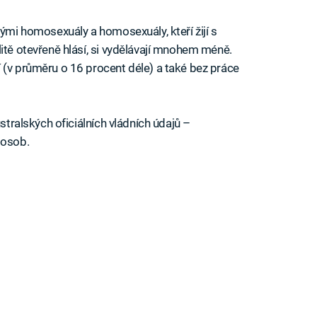
lými homosexuály a homosexuály, kteří žijí s
itě otevřeně hlásí, si vydělávají mnohem méně.
 (v průměru o 16 procent déle) a také bez práce
ustralských oficiálních vládních údajů –
 osob.