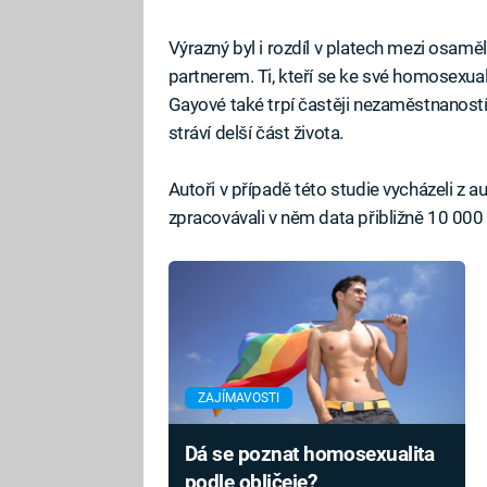
Výrazný byl i rozdíl v platech mezi osamě
partnerem. Ti, kteří se ke své homosexual
Gayové také trpí častěji nezaměstnaností
stráví delší část života.
Autoři v případě této studie vycházeli z a
zpracovávali v něm data přibližně 10 000
ZAJÍMAVOSTI
Dá se poznat homosexualita
podle obličeje?