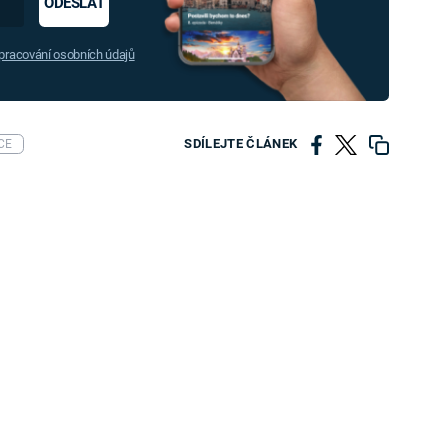
ODESLAT
racování osobních údajů
SDÍLEJTE ČLÁNEK
CE