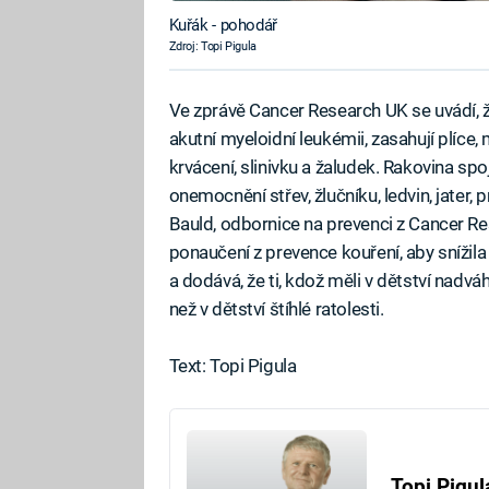
Kuřák - pohodář
Zdroj: Topi Pigula
Ve zprávě Cancer Research UK se uvádí, ž
akutní myeloidní leukémii, zasahují plíce
krvácení, slinivku a žaludek. Rakovina s
onemocnění střev, žlučníku, ledvin, jater, 
Bauld, odbornice na prevenci z Cancer Res
ponaučení z prevence kouření, aby snížil
a dodává, že ti, kdož měli v dětství nadv
než v dětství štíhlé ratolesti.
Text: Topi Pigula
Topi Pigul