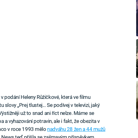
 podání Heleny Růžičkové, která ve filmu
lovy „Prej tlustej... Se podívej v televizi, jaký
Výstižněji už to snad ani říct nelze. Máme se
a vyhazování potravin, ale i fakt, že obezita v
ímco v roce 1993 mělo
nadváhu 28 žen a 44 mužů
BC News teď přišla se zajímavým příspěvkem