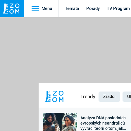
Menu
Témata
Pořady
TV Program
Cestování
Historie
HRADY A ZÁMKY
VIKINGOVÉ
HEDVÁBNÁ STEZKA
EPIDEMIE A
PANDEMIE
PŘÍRODA
STAROVĚKÝ EGYPT
Trendy:
Zrádci
U
Analýza DNA posledních
Druhá
Výročí
evropských neandrtálců
vyvrací teorii o tom, jak
světová válka