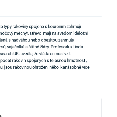
e typy rakoviny spojené s kouřením zahrnují
, močový měchýř, střevo, mají na svědomí děložní
pojená s nadváhou nebo obezitou zahrnuje
prsů, vaječníků a štítné žlázy. Profesorka Linda
earch UK, uvedla, že vláda si musí vzít
a počet rakovin spojených s tělesnou hmotností,
áhu, jsou rakovinou ohroženi několikanásobně více
a