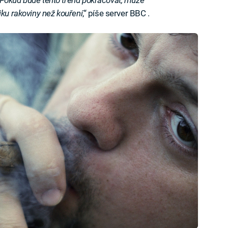
iku rakoviny než kouření
,“ píše server BBC .