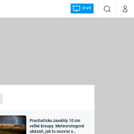
ŽIVĚ
Vyhledávání
Můj p
Prima+
ÁLKA
CNN Prima NEWS
Prima FRESH
Prima LIVING
LMY A
Prima Ženy
Prima LAJK
Prachaticko zasáhly 10 cm
osti
velké kroupy. Meteorologové
Sledujte nás
ukázali, jak to souvisí s