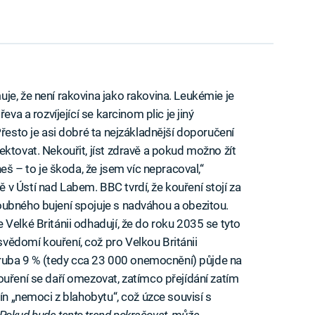
je, že není rakovina jako rakovina. Leukémie je
řeva a rozvíjející se karcinom plic je jiný
Přesto je asi dobré ta nejzákladnější doporučení
ktovat. Nekouřit, jíst zdravě a pokud možno žít
neš – to je škoda, že jsem víc nepracoval,“
v Ústí nad Labem. BBC tvrdí, že kouření stojí za
oubného bujení spojuje s nadváhou a obezitou.
Velké Británii odhadují, že do roku 2035 se tyto
vědomí kouření, což pro Velkou Británii
uba 9 % (tedy cca 23 000 onemocnění) půjde na
uření se daří omezovat, zatímco přejídání zatím
mín „nemoci z blahobytu“, což úzce souvisí s
Pokud bude tento trend pokračovat, může