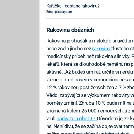
Kuřačka - dostane rakovinu?
Zdroj: pixabay.com
Rakovina obézních
Rakovina je strašák a málokdo si uvědomu
něco zcela jiného než
rakovina
tlustého st
medicínský příběh než rakovina slinivky. 
lékařů, která se dlouhodobě nemění, respe
aktivně. „Až budeš umírat, určitě si neřek
zaznělo před časem v nemocniční čekárně 
12 % rakovinou postižených žen a 7 % zh
Vědci zabývající se výzkumem rakoviny ve 
poměry změní. Zhruba 10 % bude mít na s
znamená kolem 25 000 nemocných, a zhr
vrub
nadváze a obezitě.
Důvodem je, že ko
ne. Není divu, že se začíná objevovat ter
naším euroatlantickým životním stylem. „