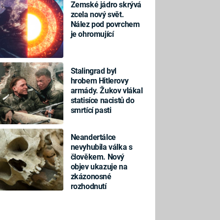
Zemské jádro skrývá
zcela nový svět.
Nález pod povrchem
je ohromující
Stalingrad byl
hrobem Hitlerovy
armády. Žukov vlákal
statisíce nacistů do
smrtící pasti
Neandertálce
nevyhubila válka s
člověkem. Nový
objev ukazuje na
zkázonosné
rozhodnutí