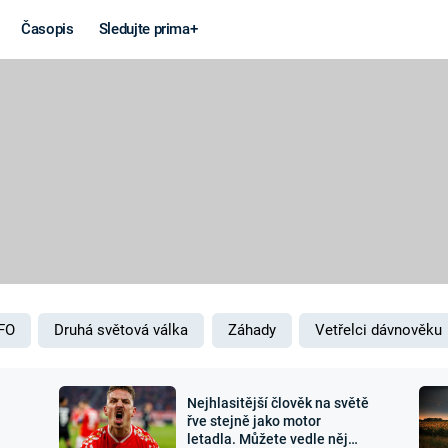
Časopis
Sledujte prima+
Věda a
Války
technika
STUDENÁ V
KORONAVIRUS
VÁLKA VE
VIETNAMU
VESMÍR
VÁLEČNÉ FI
MARS
SERIÁLY
FO
Druhá světová válka
Záhady
Vetřelci dávnověku
Nejhlasitější člověk na světě
Záhady a
Zajímav
řve stejně jako motor
letadla. Můžete vedle něj
konspirace