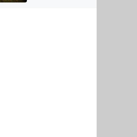
US
tornádem
RSUS
ZE A