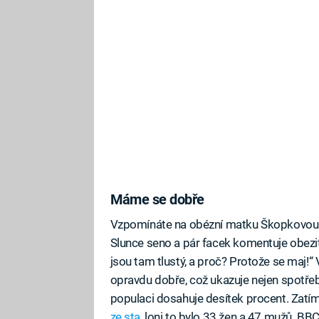
Máme se dobře
Vzpomínáte na obézní matku Škopkovou v
Slunce seno a pár facek komentuje obezitu s
jsou tam tlustý, a proč? Protože se maj!“ 
opravdu dobře, což ukazuje nejen spotřeba 
populaci dosahuje desítek procent. Zat
ze sta
, loni to bylo 33 žen a 47 mužů. B