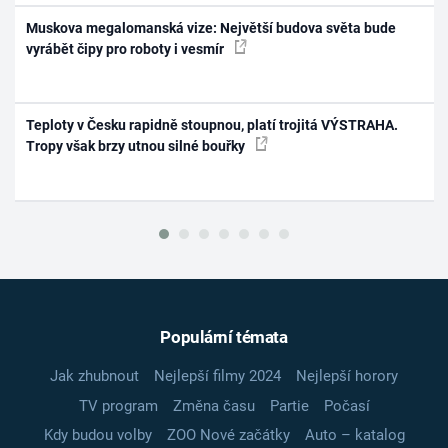
Muskova megalomanská vize: Největší budova světa bude
vyrábět čipy pro roboty i vesmír
Teploty v Česku rapidně stoupnou, platí trojitá VÝSTRAHA.
Tropy však brzy utnou silné bouřky
Populární témata
Jak zhubnout
Nejlepší filmy 2024
Nejlepší horory
TV program
Změna času
Partie
Počasí
Kdy budou volby
ZOO Nové začátky
Auto – katalog