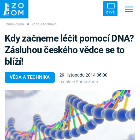
ŽIVĚ
Prima Zoom
■
Věda a technika
Trendy:
ZRÁDCI
UFO
DRUHÁ SVĚTOVÁ VÁLKA
Kdy začneme léčit pomocí DNA?
ZÁHADY
VETŘELCI DÁVNOVĚKU
Zásluhou českého vědce se to
blíží!
29. listopadu 2014 06:00
VĚDA A TECHNIKA
redakce Prima Zoom
Témata
Témata
Pořady
TV Program