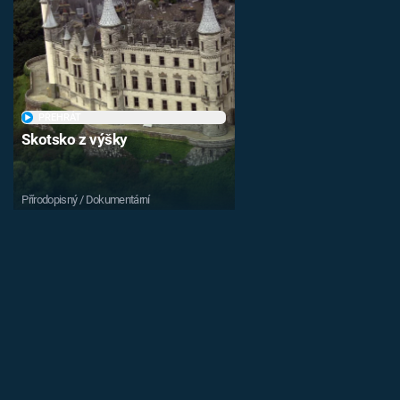
PŘEHRÁT
Skotsko z výšky
Přírodopisný / Dokumentární