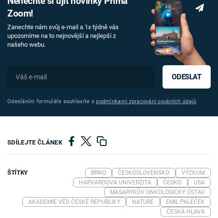
Nenechte si ujít novinky Prima
Zoom!
Zanechte nám svůj e-mail a 1x týdně vás
upozorníme na to nejnovější a nejlepší z
našeho webu.
ODESLAT
Odesláním formuláře souhlasíte s
podmínkami zpracování osobních údajů
SDÍLEJTE ČLÁNEK
ŠTÍTKY
BRNO
ČESKOSLOVENSKO
VÝZKUM
HARVARDOVA UNIVERZITA
ČESKO
USA
MASARYKŮV ONKOLOGICKÝ ÚSTAV
AKADEMIE VĚD ČESKÉ REPUBLIKY
NATURE
EMIL PALEČEK
ČESKÁ HLAVA