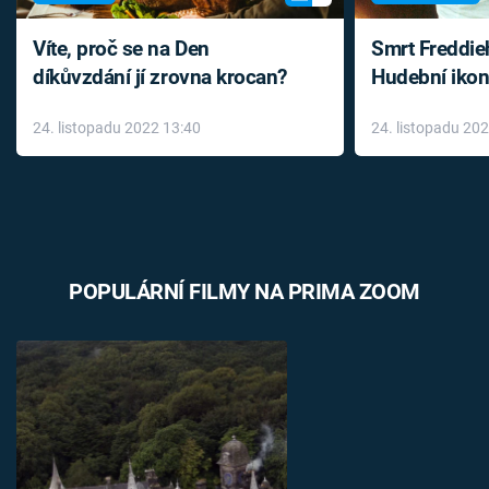
Víte, proč se na Den
Smrt Freddie
díkůvzdání jí zrovna krocan?
Hudební ikon
až do konce 
24. listopadu 2022 13:40
24. listopadu 20
léky
POPULÁRNÍ FILMY NA PRIMA ZOOM