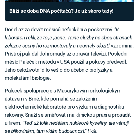
Blíží se doba DNA počítačů? Je už skoro tady!
Došel až za devět měsíců nefunkční a poškozený.
"V
laboratoři řekli, že to je jasné. Tajné služby na obou stranách
železné opony ho rozmontovaly a neuměly složit,"
vzpomíná.
Přístroj pak dal dohromady až opravář televizí. Poslední
měsíc Paleček metodu v USA použil a pokusy předvedl.
Jeho celoživotní dílo vešlo do učebnic biofyziky a
molekulární biologie.
Paleček spolupracuje s Masarykovým onkologickým
ústavem v Brně, kde pomáhá se založením
elektrochemické laboratoře pro výzkum a diagnostiku
rakoviny. Snaží se směřovat i na klinickou praxi a prosadit
u firem.
"Teď už tolik nedělám nukleové kyseliny, ale věnuji
se bílkovinám, tam vidím budoucnost,
" říká.