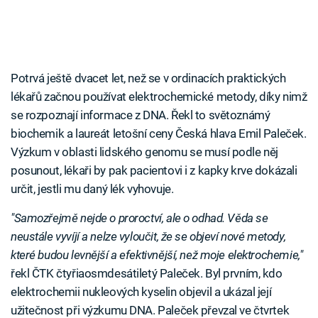
Potrvá ještě dvacet let, než se v ordinacích praktických
lékařů začnou používat elektrochemické metody, díky nimž
se rozpoznají informace z DNA. Řekl to světoznámý
biochemik a laureát letošní ceny Česká hlava Emil Paleček.
Výzkum v oblasti lidského genomu se musí podle něj
posunout, lékaři by pak pacientovi i z kapky krve dokázali
určit, jestli mu daný lék vyhovuje.
"Samozřejmě nejde o proroctví, ale o odhad. Věda se
neustále vyvíjí a nelze vyloučit, že se objeví nové metody,
které budou levnější a efektivnější, než moje elektrochemie,"
řekl ČTK čtyřiaosmdesátiletý Paleček. Byl prvním, kdo
elektrochemii nukleových kyselin objevil a ukázal její
užitečnost při výzkumu DNA. Paleček převzal ve čtvrtek