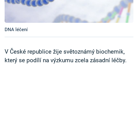
Časopis
Sledujte prima+
DNA léčení
Přihlášení
V České republice žije světoznámý biochemik,
který se podílí na výzkumu zcela zásadní léčby.
Sledujte nás