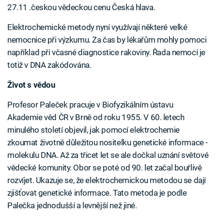
27.11 .českou vědeckou cenu Česká hlava.
Elektrochemické metody nyní využívají některé velké
nemocnice při výzkumu. Za čas by lékařům mohly pomoci
například při včasné diagnostice rakoviny. Řada nemocí je
totiž v DNA zakódována.
Život s vědou
Profesor Paleček pracuje v Biofyzikálním ústavu
Akademie věd ČR v Brně od roku 1955. V 60. letech
minulého století objevil, jak pomocí elektrochemie
zkoumat životně důležitou nositelku genetické informace -
molekulu DNA. Až za třicet let se ale dočkal uznání světové
vědecké komunity. Obor se poté od 90. let začal bouřlivě
rozvíjet. Ukazuje se, že elektrochemickou metodou se dají
zjišťovat genetické informace. Tato metoda je podle
Palečka jednodušší a levnější než jiné.