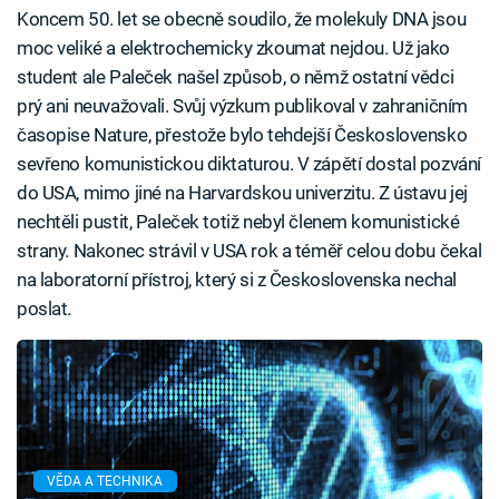
Koncem 50. let se obecně soudilo, že molekuly DNA jsou
moc veliké a elektrochemicky zkoumat nejdou. Už jako
student ale Paleček našel způsob, o němž ostatní vědci
prý ani neuvažovali. Svůj výzkum publikoval v zahraničním
časopise Nature, přestože bylo tehdejší Československo
sevřeno komunistickou diktaturou. V zápětí dostal pozvání
do USA, mimo jiné na Harvardskou univerzitu. Z ústavu jej
nechtěli pustit, Paleček totiž nebyl členem komunistické
strany. Nakonec strávil v USA rok a téměř celou dobu čekal
na laboratorní přístroj, který si z Československa nechal
poslat.
VĚDA A TECHNIKA