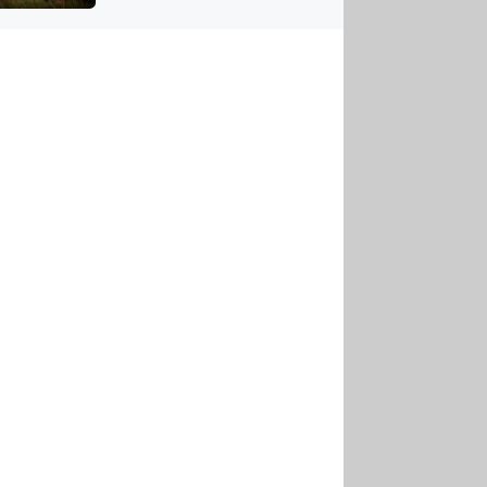
US
tornádem
RSUS
ZE A