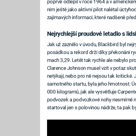
poprvé odlepil v roce 1964 a v americkém
ním ještě jako aktivní pilot nalétal úctyh
zajímavých informací, které nadšeně před
Nejrychlejší proudové letadlo s li
Jak už zaznělo v úvodu, Blackbird byl ne
posádkou a rekord drží díky překonání ry
mach 3,29. Letět tak rychle ale nebylo pr
Clarence Johnson musel vzít v potaz skut
netýkají, nebo pro ně nejsou tak kritické.
samotného startu, byla jeho hmotnost. Ú
000 kilogramů, jak ale vysvětluje Carpente
podvozek a podvozkové nohy nesmírně na
startoval jen s polovinou nádrže, ta pak b