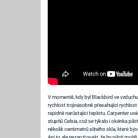
V momentě, kdy byl Blackbird ve vzduchu
rychlost trojnásobně přesahující rychlost
rapidně narůstající teplotu. Carpenter uv
stupňů Celsia, což se týkalo i okénka pil
několik centimetrů silného skla, které býva
Ani to ale nezaručovalo, že by piloti mohli 