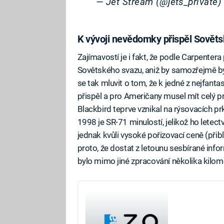
— Jet Stream (@jets_private
K vývoji nevědomky přispěl Sověts
Zajímavostí je i fakt, že podle Carpenter
Sovětského svazu, aniž by samozřejmě by
se tak mluvit o tom, že k jedné z nejfan
přispěl a pro Američany musel mít celý pr
Blackbird teprve vznikal na rýsovacích pr
1998 je SR-71 minulostí, jelikož ho letec
jednak kvůli vysoké pořizovací ceně (přib
proto, že dostat z letounu sesbírané inf
bylo mimo jiné zpracování několika kilom