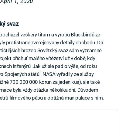
)
April 1, 2020
ký svaz
a pocházel veškerý titan na výrobu Blackbirdů ze
ly protistraně zveřejňovány detaily obchodu. Dá
tastičtějších hrozeb Sovětský svaz sám významně
ojekt příchuť malého vítězství už v době, kdy
knech inženýrů. Jak už ale padlo výše, od roku
tvo Spojených států i NASA vyřadily ze služby
ližně 700 000 000 korun za jeden kus), ale také
ormace byla vždy otázka několika dní. Důvodem
etrů filmového pásu a obtížná manipulace s ním.