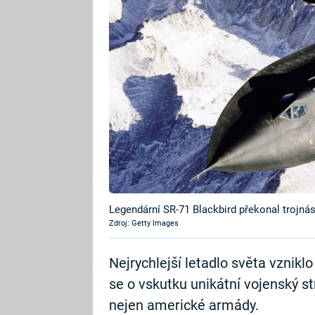
Legendární SR-71 Blackbird překonal trojná
Zdroj: Getty Images
Nejrychlejší letadlo světa vzniklo
se o vskutku unikátní vojenský st
nejen americké armády.