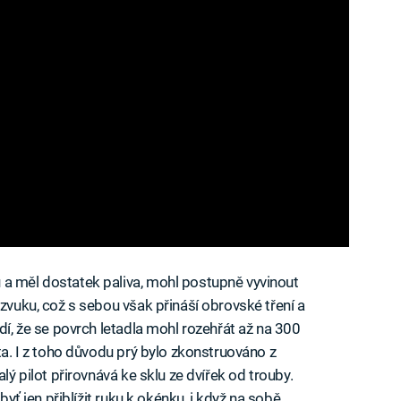
 a měl dostatek paliva, mohl postupně vyvinout
 zvuku, což s sebou však přináší obrovské tření a
ádí, že se povrch letadla mohl rozehřát až na 300
ota. I z toho důvodu prý bylo zkonstruováno z
lý pilot přirovnává ke sklu ze dvířek od trouby.
byť jen přiblížit ruku k okénku, i když na sobě