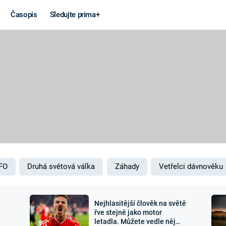
Časopis
Sledujte prima+
Věda a
Války
technika
STUDENÁ V
KORONAVIRUS
VÁLKA VE
VIETNAMU
VESMÍR
VÁLEČNÉ FI
MARS
SERIÁLY
FO
Druhá světová válka
Záhady
Vetřelci dávnověku
Nejhlasitější člověk na světě
Záhady a
Zajímav
řve stejně jako motor
letadla. Můžete vedle něj
konspirace