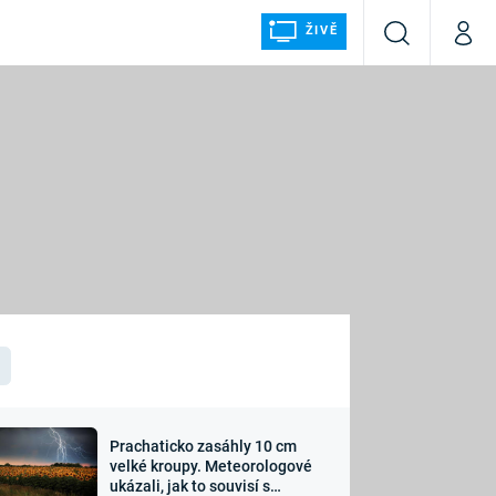
ŽIVĚ
Vyhledávání
Můj p
Prima+
ÁLKA
CNN Prima NEWS
Prima FRESH
Prima LIVING
LMY A
Prima Ženy
Prima LAJK
Prachaticko zasáhly 10 cm
osti
velké kroupy. Meteorologové
Sledujte nás
ukázali, jak to souvisí s