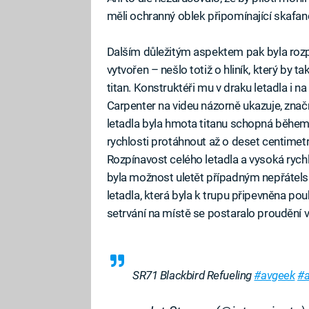
měli ochranný oblek připomínající skafan
Dalším důležitým aspektem pak byla rozpí
vytvořen – nešlo totiž o hliník, který by 
titan. Konstruktéři mu v draku letadla i na 
Carpenter na videu názorně ukazuje, zna
letadla byla hmota titanu schopná během 
rychlosti protáhnout až o deset centimetr
Rozpínavost celého letadla a vysoká rychl
byla možnost uletět případným nepřátel
letadla, která byla k trupu připevněna po
setrvání na místě se postaralo proudění 
SR71 Blackbird Refueling
#avgeek
#a