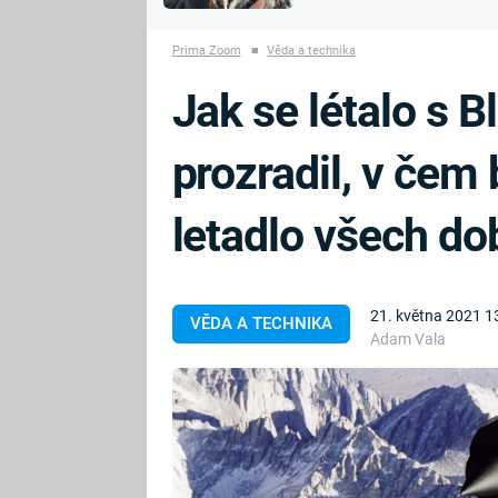
MARIE TEREZIE
vyhynuli
ADOLF HITLER
NAPOLEON
Prima Zoom
■
Věda a technika
BONAPARTE
ATENTÁT NA
Jak se létalo s B
REINHARDA
BRITSKÁ
HEYDRICHA
KRÁLOVSKÁ
prozradil, v čem 
RODINA
PRVNÍ SVĚTOVÁ
VÁLKA
letadlo všech do
21. května 2021 1
VĚDA A TECHNIKA
Adam Vala