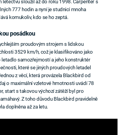
 letectvu sloužil až do roku 1998. Carpenter s
odných 777 hodin a nyní je studnicí mnoha
ává komukoliv, kdo se ho zeptá.
dskou posádkou
jrychlejším proudovým strojem s lidskou
chlosti 3529 km/h, což je klasifikováno jako
o letadlo samozřejmostí a jeho konstruktér
ečnosti, které se jiných proudových letadel
 Jednou z věcí, která provázela Blackbird od
daj o maximální vzletové hmotnosti uvádí 78
r, start s takovou výchozí zátěží byl pro
máhavý. Z toho důvodu Blackbird pravidelně
yla doplněna až za letu.