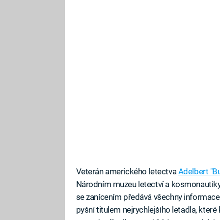
Veterán amerického letectva
Adelbert "B
Národním muzeu letectví a kosmonautiky 
se zanícením předává všechny informace o
pyšní titulem nejrychlejšího letadla, kter