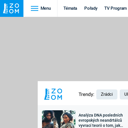
Menu
Témata
Pořady
TV Program
Cestování
Historie
HRADY A ZÁMKY
VIKINGOVÉ
HEDVÁBNÁ STEZKA
EPIDEMIE A
PANDEMIE
PŘÍRODA
STAROVĚKÝ EGYPT
Trendy:
Zrádci
U
Analýza DNA posledních
Druhá
Výročí
evropských neandrtálců
vyvrací teorii o tom, jak
světová válka