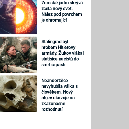
Zemské jádro skrývá
zcela nový svět.
Nález pod povrchem
je ohromující
Stalingrad byl
hrobem Hitlerovy
armády. Žukov vlákal
statisíce nacistů do
smrtící pasti
Neandertálce
nevyhubila válka s
člověkem. Nový
objev ukazuje na
zkázonosné
rozhodnutí