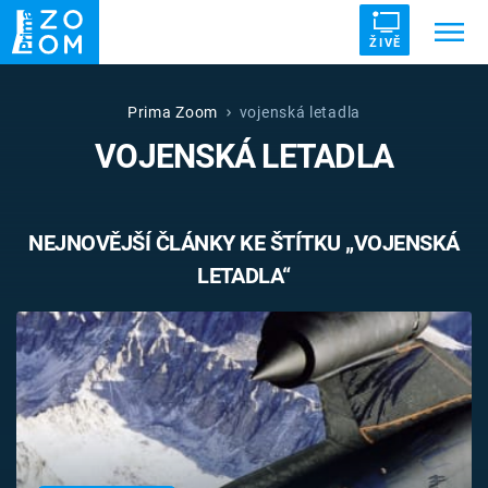
ŽIVĚ
Trendy:
ZRÁDCI
UFO
DRUHÁ SVĚTOVÁ VÁLKA
Prima Zoom
vojenská letadla
VOJENSKÁ LETADLA
ZÁHADY
VETŘELCI DÁVNOVĚKU
NEJNOVĚJŠÍ ČLÁNKY KE ŠTÍTKU „VOJENSKÁ
LETADLA“
Témata
Témata
Pořady
TV Program