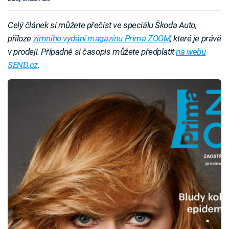
Celý článek si můžete přečíst ve speciálu Škoda Auto,
příloze
zimního vydání magazínu Prima ZOOM
, které je právě
v prodeji. Případně si časopis můžete předplatit
na webu
SEND.cz
.