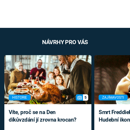
NÁVRHY PRO VÁS
5
HISTORIE
ZAJÍMAVOSTI
Víte, proč se na Den
Smrt Freddie
díkůvzdání jí zrovna krocan?
Hudební ikon
až do konce 