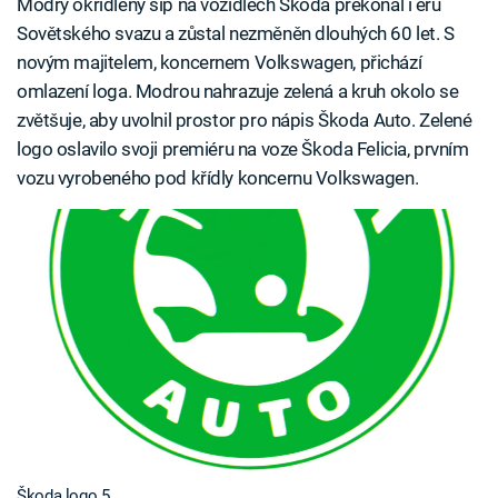
Modrý okřídlený šíp na vozidlech Škoda překonal i éru
Sovětského svazu a zůstal nezměněn dlouhých 60 let. S
novým majitelem, koncernem Volkswagen, přichází
omlazení loga. Modrou nahrazuje zelená a kruh okolo se
zvětšuje, aby uvolnil prostor pro nápis Škoda Auto. Zelené
logo oslavilo svoji premiéru na voze Škoda Felicia, prvním
vozu vyrobeného pod křídly koncernu Volkswagen.
Škoda logo 5