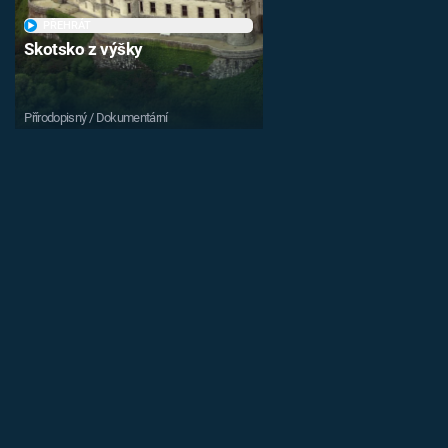
PŘEHRÁT
Skotsko z výšky
Přírodopisný / Dokumentární