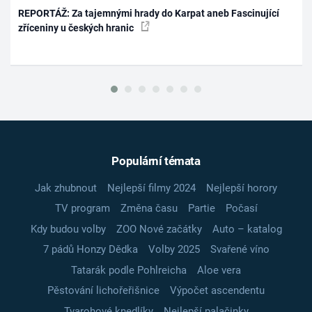
REPORTÁŽ: Za tajemnými hrady do Karpat aneb Fascinující
zříceniny u českých hranic
Populární témata
Jak zhubnout
Nejlepší filmy 2024
Nejlepší horory
TV program
Změna času
Partie
Počasí
Kdy budou volby
ZOO Nové začátky
Auto – katalog
7 pádů Honzy Dědka
Volby 2025
Svařené víno
Tatarák podle Pohlreicha
Aloe vera
Pěstování lichořeřišnice
Výpočet ascendentu
Tvarohové knedlíky
Nejlepší palačinky