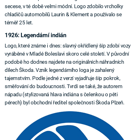
secese, v té době velmi módní. Logo zdobilo vrcholky
chladičů automobilů Laurin & Klement a používalo se
téměř 25 let.
1926: Legendární indián
Logo, které známe i dnes: slavný okřídlený šíp zdobí vozy
vyráběné v Mladé Boleslavi skoro celé století. V původní
podobě ho dodnes najdete na originálních náhradních
dílech Škoda. Vznik legendárního loga je zahalený
tajemstvím. Podle jedné z verzí vyjadřuje šíp pokrok,
směřování do budoucnosti. Tvrdí se také, že autorem
nápadu (stylizovaná hlava indiána s čelenkou o pěti
pérech) byl obchodní ředitel společnosti Škoda Plzeň.