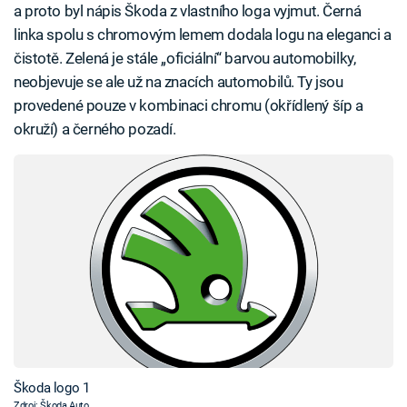
a proto byl nápis Škoda z vlastního loga vyjmut. Černá
linka spolu s chromovým lemem dodala logu na eleganci a
čistotě. Zelená je stále „oficiální“ barvou automobilky,
neobjevuje se ale už na znacích automobilů. Ty jsou
provedené pouze v kombinaci chromu (okřídlený šíp a
okruží) a černého pozadí.
Škoda logo 1
Zdroj: Škoda Auto