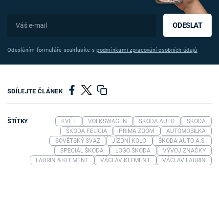
ODESLAT
Odesláním formuláře souhlasíte s
podmínkami zpracování osobních údajů
SDÍLEJTE ČLÁNEK
ŠTÍTKY
KVĚT
VOLKSWAGEN
ŠKODA AUTO
ŠKODA
ŠKODA FELICIA
PRIMA ZOOM
AUTOMOBILKA
SOVĚTSKÝ SVAZ
JÍZDNÍ KOLO
ŠKODA AUTO A.S.
SPECIÁL ŠKODA
LOGO ŠKODA
VÝVOJ ZNAČKY
LAURIN & KLEMENT
VÁCLAV KLEMENT
VÁCLAV LAURIN