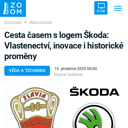
ŽIVĚ
Prima Zoom
■
Věda a technika
Trendy:
ZRÁDCI
UFO
DRUHÁ SVĚTOVÁ VÁLKA
Cesta časem s logem Škoda:
ZÁHADY
VETŘELCI DÁVNOVĚKU
Vlastenectví, inovace i historické
proměny
10. prosince 2020 06:00
VĚDA A TECHNIKA
Mojmír Sedláček
Témata
Témata
Pořady
TV Program