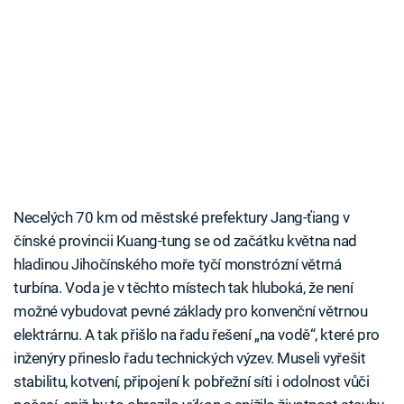
Necelých 70 km od městské prefektury Jang-ťiang v
čínské provincii Kuang-tung se od začátku května nad
hladinou Jihočínského moře tyčí monstrózní větrná
turbína. Voda je v těchto místech tak hluboká, že není
možné vybudovat pevné základy pro konvenční větrnou
elektrárnu. A tak přišlo na řadu řešení „na vodě“, které pro
inženýry přineslo řadu technických výzev. Museli vyřešit
stabilitu, kotvení, připojení k pobřežní síti i odolnost vůči