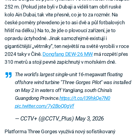
252 m. (Pokud jste byli v Dubaji a viděli tam obří ruské
kolo Ain Dubai, tak víte přesně, co je to za rozměr. Na
české poměry převedeno je to asi dvě a půl fotbalových
hřišť na délku.) Na to, že jde o plovoucí zařízení, je to
opravdu úctyhodné. Jinak samozřejmě existují i
gigantičtější „větrníky“, ten největší na světě vyrobili v roce
2024 taky v Číně.
Dongfang DEW-26 MW
má rozpětí přes
310 metrů a stojí pevně zapíchnutý v mořském dně.
The world's largest single-unit 16-megawatt floating
offshore wind turbine "Three Gorges Pilot" was installed
on May 2 in waters off Yangjiang, south China's
Guangdong Province.
https://t.co/I39hkQe7N0
pic.twitter.com/7y2BoQ0gVf
— CCTV+ (@CCTV_Plus)
May 3, 2026
Platforma Three Gorges využívá nový sofistikovaný