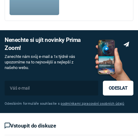
Nenechte si ujít novinky Prima
Zoom!
Zanechte nám svůj e-mail a 1x týdně vás
upozorníme na to nejnovější a nejlepší z
našeho webu.
ODESLAT
Odesláním formuláře souhlasíte s
podmínkami zpracování osobních údajů
Vstoupit do diskuze