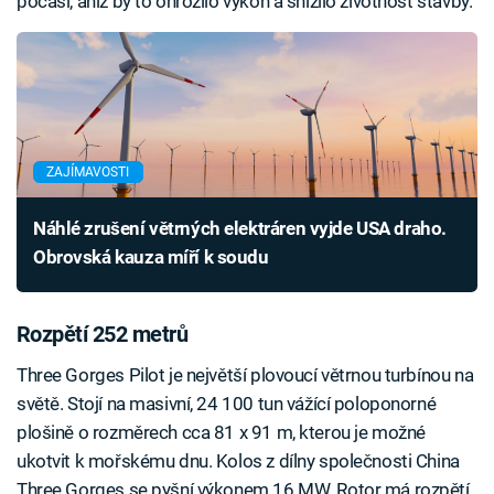
počasí, aniž by to ohrozilo výkon a snížilo životnost stavby.
ZAJÍMAVOSTI
Náhlé zrušení větrných elektráren vyjde USA draho.
Obrovská kauza míří k soudu
Rozpětí 252 metrů
Three Gorges Pilot je největší plovoucí větrnou turbínou na
světě. Stojí na masivní, 24 100 tun vážící poloponorné
plošině o rozměrech cca 81 x 91 m, kterou je možné
ukotvit k mořskému dnu. Kolos z dílny společnosti China
Three Gorges se pyšní výkonem 16 MW. Rotor má rozpětí