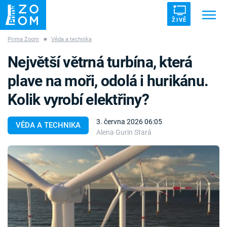
ŽIVĚ
Prima Zoom
■
Věda a technika
Trendy:
ZRÁDCI
UFO
DRUHÁ SVĚTOVÁ VÁLKA
Největší větrná turbína, která
ZÁHADY
VETŘELCI DÁVNOVĚKU
plave na moři, odolá i hurikánu.
Kolik vyrobí elektřiny?
3. června 2026 06:05
VĚDA A TECHNIKA
Alena Gurin Stará
Témata
Témata
Pořady
TV Program