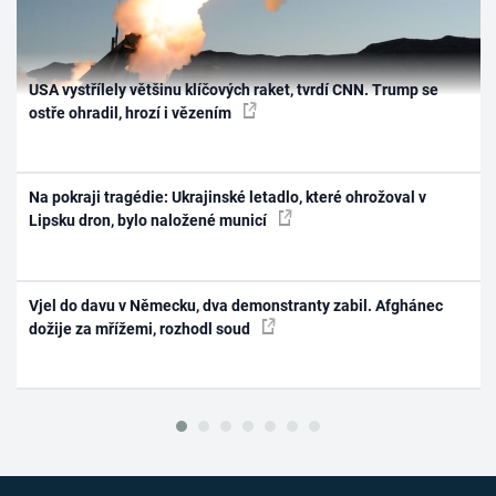
USA vystřílely většinu klíčových raket, tvrdí CNN. Trump se
ostře ohradil, hrozí i vězením
Na pokraji tragédie: Ukrajinské letadlo, které ohrožoval v
Lipsku dron, bylo naložené municí
Vjel do davu v Německu, dva demonstranty zabil. Afghánec
dožije za mřížemi, rozhodl soud