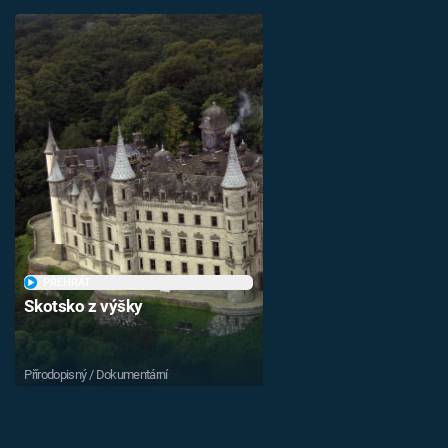
PŘEHRÁT
Skotsko z výšky
Přírodopisný / Dokumentární