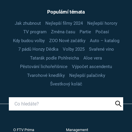
Populární témata
Jak zhubnout
Nejlepší filmy 2024
Nejlepší horory
TV program
Změna času
Partie
Počasí
Kdy budou volby
ZOO Nové začátky
Auto – katalog
7 pádů Honzy Dědka
Volby 2025
Svařené víno
Tatarák podle Pohlreicha
Aloe vera
Pěstování lichořeřišnice
Výpočet ascendentu
Tvarohové knedlíky
Nejlepší palačinky
Švestkový koláč
O FTV Prima
Management