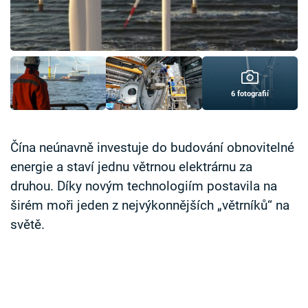
Časopis
Sledujte prima+
Přihlášení
6 fotografií
Sledujte nás
Čína neúnavně investuje do budování obnovitelné
energie a staví jednu větrnou elektrárnu za
druhou. Díky novým technologiím postavila na
širém moři jeden z nejvýkonnějších „větrníků“ na
světě.