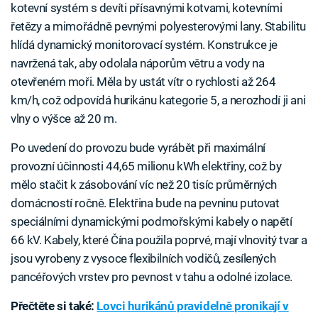
kotevní systém s devíti přísavnými kotvami, kotevními
řetězy a mimořádně pevnými polyesterovými lany. Stabilitu
hlídá dynamický monitorovací systém. Konstrukce je
navržená tak, aby odolala náporům větru a vody na
otevřeném moři. Měla by ustát vítr o rychlosti až 264
km/h, což odpovídá hurikánu kategorie 5, a nerozhodí ji ani
vlny o výšce až 20 m.
Po uvedení do provozu bude vyrábět při maximální
provozní účinnosti 44,65 milionu kWh elektřiny, což by
mělo stačit k zásobování víc než 20 tisíc průměrných
domácností ročně. Elektřina bude na pevninu putovat
speciálními dynamickými podmořskými kabely o napětí
66 kV. Kabely, které Čína použila poprvé, mají vlnovitý tvar a
jsou vyrobeny z vysoce flexibilních vodičů, zesílených
pancéřových vrstev pro pevnost v tahu a odolné izolace.
Přečtěte si také:
Lovci hurikánů pravidelně pronikají v