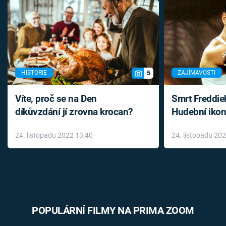
5
HISTORIE
ZAJÍMAVOSTI
Víte, proč se na Den
Smrt Freddie
díkůvzdání jí zrovna krocan?
Hudební ikon
až do konce 
24. listopadu 2022 13:40
24. listopadu 20
léky
POPULÁRNÍ FILMY NA PRIMA ZOOM