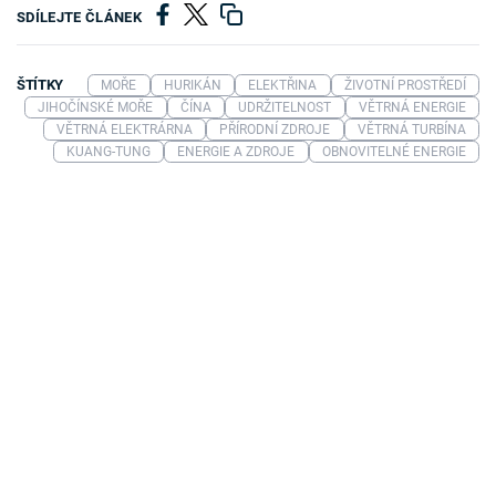
SDÍLEJTE ČLÁNEK
ŠTÍTKY
MOŘE
HURIKÁN
ELEKTŘINA
ŽIVOTNÍ PROSTŘEDÍ
JIHOČÍNSKÉ MOŘE
ČÍNA
UDRŽITELNOST
VĚTRNÁ ENERGIE
VĚTRNÁ ELEKTRÁRNA
PŘÍRODNÍ ZDROJE
VĚTRNÁ TURBÍNA
KUANG-TUNG
ENERGIE A ZDROJE
OBNOVITELNÉ ENERGIE