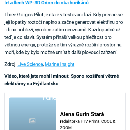
letadlech WP-3D Orion do oka hurikánů
Three Gorges Pilot je stále v testovací fázi. Kdy přesně se
její lopatky roztočí naplno a začne generovat elektřinu pro
lidi na pobřeží, výrobce zatím neoznámil. Každopádně už
teď je co slavit. Systém přináší velkou příležitost pro
větrnou energii, protože se tím výrazně rozšířil prostor na
moři, kde by bylo možné umístit další plovoucí zařízení.
Zdroj:
Live Science
,
Marine Insight
Video, které jste mohli minout: Spor o rozšíření větrné
elektrárny na Frýdlantsku
Failed to fetch
Alena Gurin Stará
redaktorka FTV Prima, COOL &
ZOOM