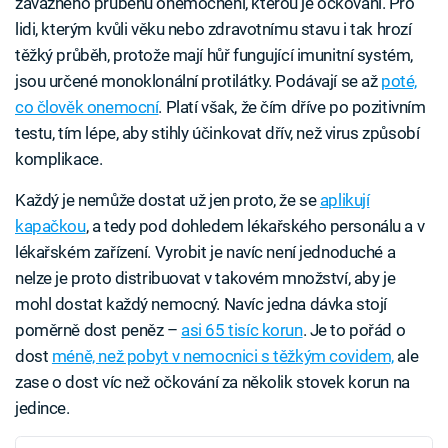
závažného průběhu onemocnění, kterou je očkování. Pro
lidi, kterým kvůli věku nebo zdravotnímu stavu i tak hrozí
těžký průběh, protože mají hůř fungující imunitní systém,
jsou určené monoklonální protilátky. Podávají se až
poté,
co člověk onemocní
. Platí však, že čím dříve po pozitivním
testu, tím lépe, aby stihly účinkovat dřív, než virus způsobí
komplikace.
Každý je nemůže dostat už jen proto, že se
aplikují
kapačkou
, a tedy pod dohledem lékařského personálu a v
lékařském zařízení. Vyrobit je navíc není jednoduché a
nelze je proto distribuovat v takovém množství, aby je
mohl dostat každý nemocný. Navíc jedna dávka stojí
poměrně dost peněz –
asi 65 tisíc korun
. Je to pořád o
dost
méně, než pobyt v nemocnici s těžkým covidem,
ale
zase o dost víc než očkování za několik stovek korun na
jedince.