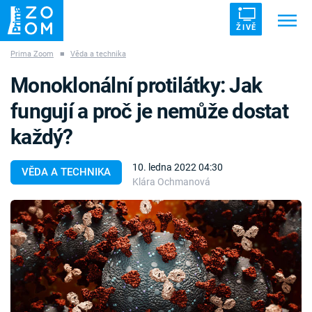
ŽIVĚ
Prima Zoom
■
Věda a technika
Trendy:
ZRÁDCI
UFO
DRUHÁ SVĚTOVÁ VÁLKA
Monoklonální protilátky: Jak
ZÁHADY
VETŘELCI DÁVNOVĚKU
fungují a proč je nemůže dostat
každý?
10. ledna 2022 04:30
VĚDA A TECHNIKA
Klára Ochmanová
Témata
Témata
Pořady
TV Program