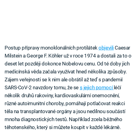
Postup přípravy monoklonálních protilátek
objevili
Caesar
Milstein a George F. Köhler už v roce 1974 a dostali za to o
deset let později dokonce Nobelovu cenu. Od té doby jich
medicínská věda začala využívat hned několika způsoby.
Zájem veřejnosti se k nim ale obrátil až teď s pandemií
SARS-CoV-2 navzdory tomu, že se
s jejich pomocí
léčí
několik druhů rakoviny, kardiovaskulární onemocnění,
různé autoimunitní choroby, pomáhají potlačovat reakci
těla na transplantované orgány a jsou nedílnou součástí
mnoha diagnostických testů. Například zcela běžného
těhotenského, který si můžete koupit v každé lékárně.