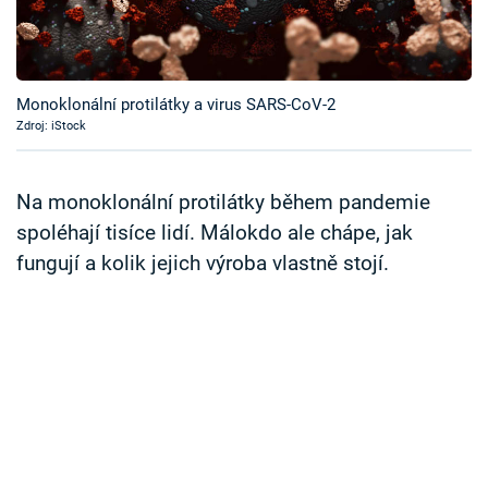
Časopis
Sledujte prima+
Monoklonální protilátky a virus SARS-CoV-2
Zdroj: iStock
Přihlášení
Na monoklonální protilátky během pandemie
Sledujte nás
spoléhají tisíce lidí. Málokdo ale chápe, jak
fungují a kolik jejich výroba vlastně stojí.