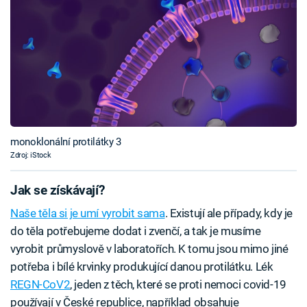
monoklonální protilátky 3
Zdroj: iStock
Jak se získávají?
Naše těla si je umí vyrobit sama
. Existují ale případy, kdy je
do těla potřebujeme dodat i zvenčí, a tak je musíme
vyrobit průmyslově v laboratořích. K tomu jsou mimo jiné
potřeba i bílé krvinky produkující danou protilátku. Lék
REGN-CoV2
, jeden z těch, které se proti nemoci covid-19
používají v České republice, například obsahuje