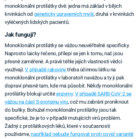
monoklonální protilátky dvě: jedna má základ v bílých
krvinkách od
geneticky upravených myší
, druhá v krvinkách
vyléčených lidských pacientů.
Jak fungují?
Monoklonální protilátky se vážou neuvěřitelně specificky.
Naprosto laicky řečeno, přilepí se jen k tomu, nač jsou
přesně zaměřené. A právě téhle jejich vlastnosti vědci
využívají.
V případě rakoviny
třeba účinnou látku na
monoklonální protilátky v laboratoři navážou a ty ji pak
dopraví přesně tam, kde má působit. Někdy monoklonální
protilátky blokují určité
enzymy
.
V případě SARS-CoV-2 se
vážou na část S-proteinu viru
, což mu zabrání proniknout
do buňky. Bohužel monoklonální protilátky jsou tak
specifické, že je to v případě mutujících virů problém.
Žádný z protilátkových léků, které v současnosti
používáme,
například nebude fungovat proti covid variantě