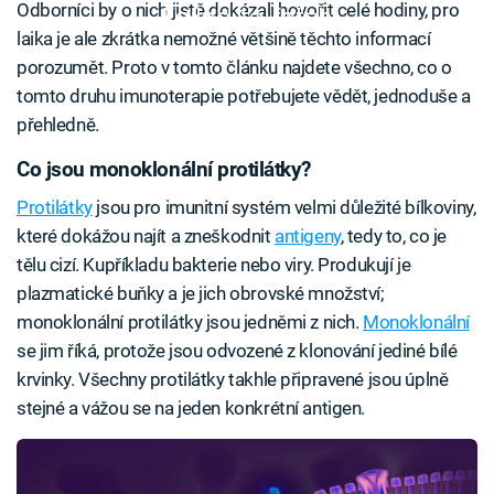
Odborníci by o nich jistě dokázali hovořit celé hodiny, pro
Failed to fetch
laika je ale zkrátka nemožné většině těchto informací
porozumět. Proto v tomto článku najdete všechno, co o
tomto druhu imunoterapie potřebujete vědět, jednoduše a
přehledně.
Co jsou monoklonální protilátky?
Protilátky
jsou pro imunitní systém velmi důležité bílkoviny,
které dokážou najít a zneškodnit
antigeny
, tedy to, co je
tělu cizí. Kupříkladu bakterie nebo viry. Produkují je
plazmatické buňky a je jich obrovské množství;
monoklonální protilátky jsou jedněmi z nich.
Monoklonální
se jim říká, protože jsou odvozené z klonování jediné bílé
krvinky. Všechny protilátky takhle připravené jsou úplně
stejné a vážou se na jeden konkrétní antigen.