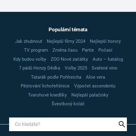
Populární témata
Jak zhubnout
Nejlepší filmy 2024
Nejlepší horory
TV program
Změna času
Partie
Počasí
Kdy budou volby
ZOO Nové začátky
Auto – katalog
7 pádů Honzy Dědka
Volby 2025
Svařené víno
Tatarák podle Pohlreicha
Aloe vera
Pěstování lichořeřišnice
Výpočet ascendentu
Tvarohové knedlíky
Nejlepší palačinky
Švestkový koláč