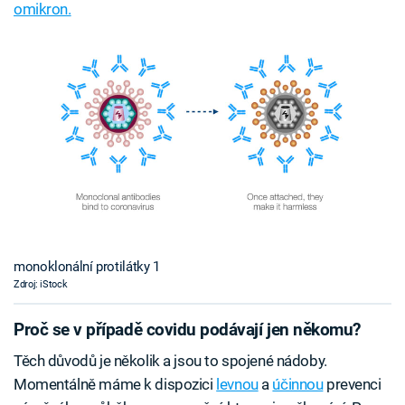
omikron.
monoklonální protilátky 1
Zdroj: iStock
Proč se v případě covidu podávají jen někomu?
Těch důvodů je několik a jsou to spojené nádoby.
Momentálně máme k dispozici
levnou
a
účinnou
prevenci