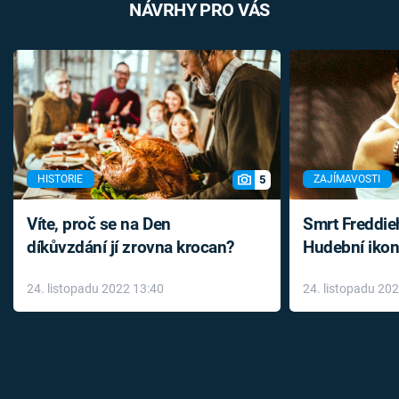
NÁVRHY PRO VÁS
5
HISTORIE
ZAJÍMAVOSTI
Víte, proč se na Den
Smrt Freddie
díkůvzdání jí zrovna krocan?
Hudební ikon
až do konce 
24. listopadu 2022 13:40
24. listopadu 20
léky