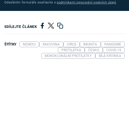
Odesláním formuláře souhlasíte s
podmínkami zpracování osobních údajů
SDÍLEJTE ČLÁNEK
ŠTÍTKY
NEMOCI
RAKOVINA
VIRUS
IMUNITA
PANDEMIE
PROTILÁTKA
ČESKO
COVID-19
MONOKLONÁLNÍ PROTILÁTKY
BÍLÁ KRVINKA