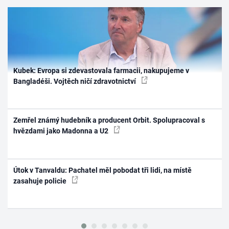
Kubek: Evropa si zdevastovala farmacii, nakupujeme v
Bangladéši. Vojtěch ničí zdravotnictví
Zemřel známý hudebník a producent Orbit. Spolupracoval s
hvězdami jako Madonna a U2
Útok v Tanvaldu: Pachatel měl pobodat tři lidi, na místě
zasahuje policie