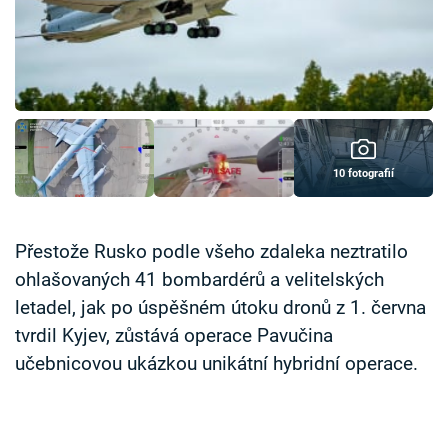
Časopis
Sledujte prima+
Přihlášení
10 fotografií
Sledujte nás
Přestože Rusko podle všeho zdaleka neztratilo
ohlašovaných 41 bombardérů a velitelských
letadel, jak po úspěšném útoku dronů z 1. června
tvrdil Kyjev, zůstává operace Pavučina
učebnicovou ukázkou unikátní hybridní operace.