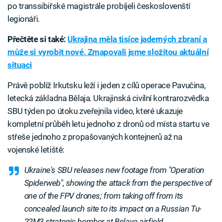
po transsibiřské magistrále probíjeli českoslovenští
legionáři.
Přečtěte si také:
Ukrajina měla tisíce jaderných zbraní a
může si vyrobit nové. Zmapovali jsme složitou aktuální
situaci
Právě poblíž Irkutsku leží i jeden z cílů operace Pavučina,
letecká základna Bělaja. Ukrajinská civilní kontrarozvědka
SBU týden po útoku zveřejnila video, které ukazuje
kompletní průběh letu jednoho z dronů od místa startu ve
střeše jednoho z propašovaných kontejnerů až na
vojenské letiště:
Ukraine's SBU releases new footage from "Operation
Spiderweb", showing the attack from the perspective of
one of the FPV drones; from taking off from its
concealed launch site to its impact on a Russian Tu-
22M3 strategic bomber at Belaya airfield.