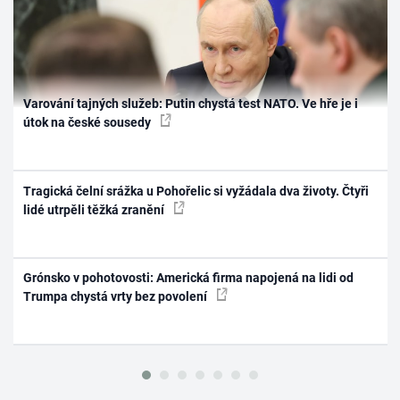
Varování tajných služeb: Putin chystá test NATO. Ve hře je i
útok na české sousedy
Tragická čelní srážka u Pohořelic si vyžádala dva životy. Čtyři
lidé utrpěli těžká zranění
Grónsko v pohotovosti: Americká firma napojená na lidi od
Trumpa chystá vrty bez povolení