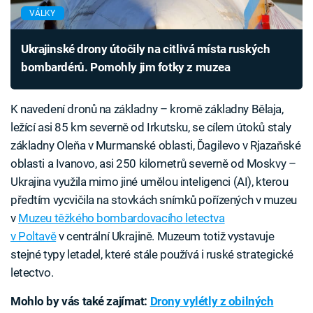
VÁLKY
Ukrajinské drony útočily na citlivá místa ruských
bombardérů. Pomohly jim fotky z muzea
K navedení dronů na základny – kromě základny Bělaja,
ležící asi 85 km severně od Irkutsku, se cílem útoků staly
základny Oleňa v Murmanské oblasti, Ďagilevo v Rjazaňské
oblasti a Ivanovo, asi 250 kilometrů severně od Moskvy –
Ukrajina využila mimo jiné umělou inteligenci (AI), kterou
předtím vycvičila na stovkách snímků pořízených v muzeu
v
Muzeu těžkého bombardovacího letectva
v Poltavě
v centrální Ukrajině. Muzeum totiž vystavuje
stejné typy letadel, které stále používá i ruské strategické
letectvo.
Mohlo by vás také zajímat:
Drony vylétly z obilných