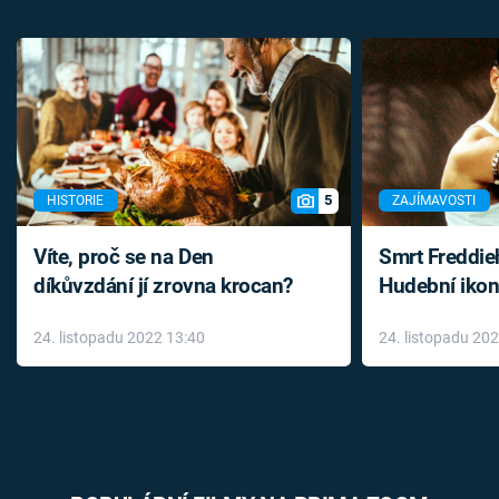
5
HISTORIE
ZAJÍMAVOSTI
Víte, proč se na Den
Smrt Freddie
díkůvzdání jí zrovna krocan?
Hudební ikon
až do konce 
24. listopadu 2022 13:40
24. listopadu 20
léky