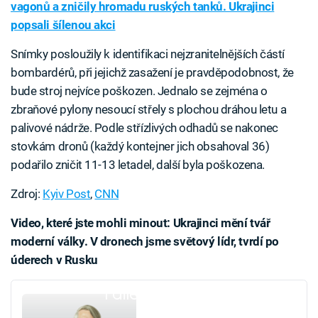
vagonů a zničily hromadu ruských tanků. Ukrajinci
popsali šílenou akci
Snímky posloužily k identifikaci nejzranitelnějších částí
bombardérů, při jejichž zasažení je pravděpodobnost, že
bude stroj nejvíce poškozen. Jednalo se zejména o
zbraňové pylony nesoucí střely s plochou dráhou letu a
palivové nádrže. Podle střízlivých odhadů se nakonec
stovkám dronů (každý kontejner jich obsahoval 36)
podařilo zničit 11-13 letadel, další byla poškozena.
Zdroj:
Kyiv Post
,
CNN
Video, které jste mohli minout: Ukrajinci mění tvář
moderní války. V dronech jsme světový lídr, tvrdí po
úderech v Rusku
Failed to fetch