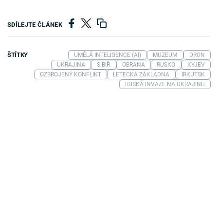
SDÍLEJTE ČLÁNEK
ŠTÍTKY
UMĚLÁ INTELIGENCE (AI)
MUZEUM
DRON
UKRAJINA
SIBIŘ
OBRANA
RUSKO
KYJEV
OZBROJENÝ KONFLIKT
LETECKÁ ZÁKLADNA
IRKUTSK
RUSKÁ INVAZE NA UKRAJINU