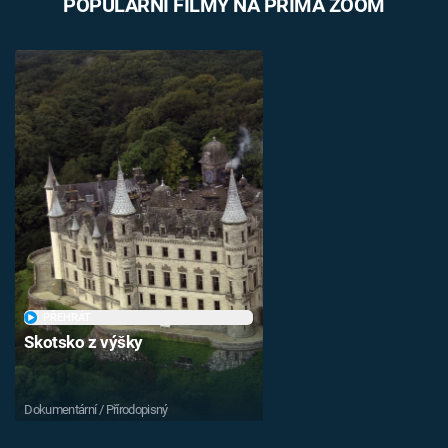
POPULÁRNÍ FILMY NA PRIMA ZOOM
PŘEHRÁT
Skotsko z výšky
Dokumentární / Přírodopisný