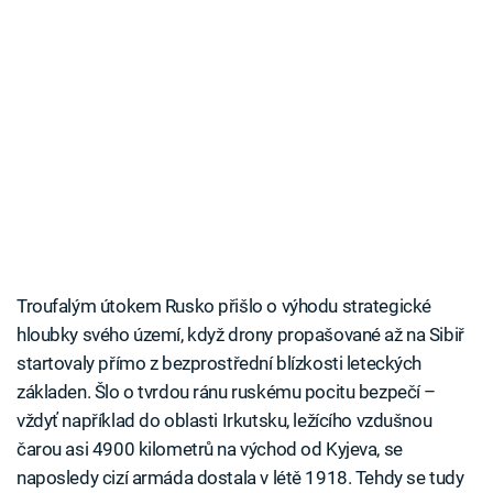
Troufalým útokem Rusko přišlo o výhodu strategické
hloubky svého území, když drony propašované až na Sibiř
startovaly přímo z bezprostřední blízkosti leteckých
základen. Šlo o tvrdou ránu ruskému pocitu bezpečí –
vždyť například do oblasti Irkutsku, ležícího vzdušnou
čarou asi 4900 kilometrů na východ od Kyjeva, se
naposledy cizí armáda dostala v létě 1918. Tehdy se tudy