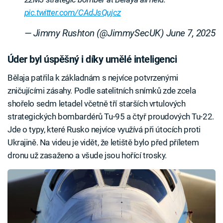
pic.twitter.com/CAdJsQujcz
— Jimmy Rushton (@JimmySecUK)
June 7, 2025
Úder byl úspěšný i díky umělé inteligenci
Bělaja patřila k základnám s nejvíce potvrzenými
zničujícími zásahy. Podle satelitních snímků zde zcela
shořelo sedm letadel včetně tří starších vrtulových
strategických bombardérů Tu-95 a čtyř proudových Tu-22.
Jde o typy, které Rusko nejvíce využívá při útocích proti
Ukrajině. Na videu je vidět, že letiště bylo před příletem
dronu už zasaženo a všude jsou hořící trosky.