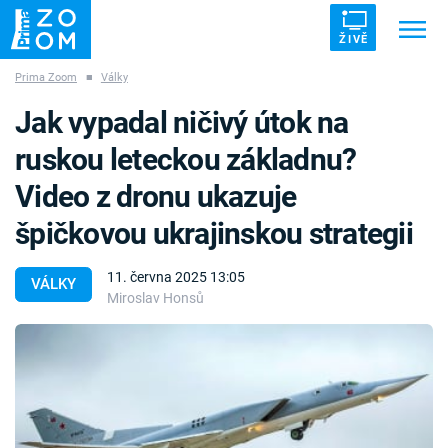
ŽIVĚ
Prima Zoom
■
Války
Trendy:
ZRÁDCI
UFO
DRUHÁ SVĚTOVÁ VÁLKA
Jak vypadal ničivý útok na
ZÁHADY
VETŘELCI DÁVNOVĚKU
ruskou leteckou základnu?
Video z dronu ukazuje
špičkovou ukrajinskou strategii
Témata
11. června 2025 13:05
VÁLKY
Miroslav Honsů
Témata
Pořady
TV Program