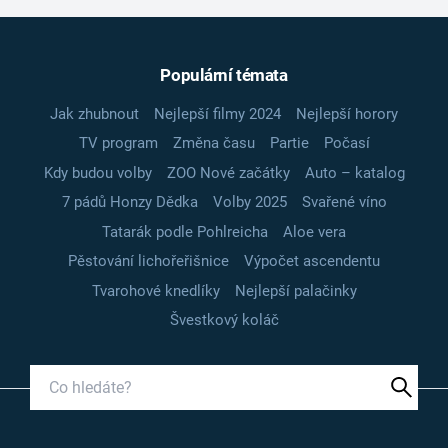
Populární témata
Jak zhubnout
Nejlepší filmy 2024
Nejlepší horory
TV program
Změna času
Partie
Počasí
Kdy budou volby
ZOO Nové začátky
Auto – katalog
7 pádů Honzy Dědka
Volby 2025
Svařené víno
Tatarák podle Pohlreicha
Aloe vera
Pěstování lichořeřišnice
Výpočet ascendentu
Tvarohové knedlíky
Nejlepší palačinky
Švestkový koláč