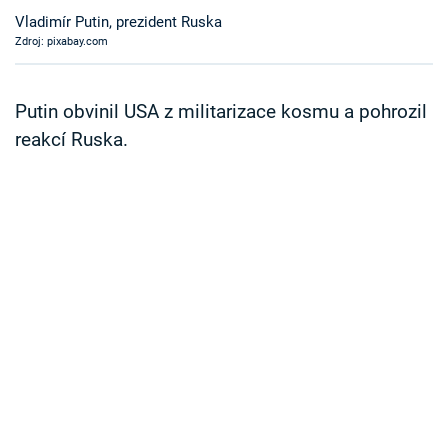
Časopis
Vladimír Putin, prezident Ruska
Zdroj: pixabay.com
Sledujte prima+
Putin obvinil USA z militarizace kosmu a pohrozil
Přihlášení
reakcí Ruska.
Sledujte nás