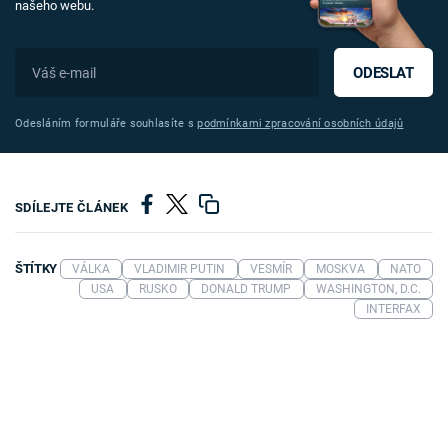
našeho webu.
ODESLAT
Odesláním formuláře souhlasíte s
podmínkami zpracování osobních údajů
SDÍLEJTE ČLÁNEK
ŠTÍTKY
VÁLKA
VLADIMIR PUTIN
VESMÍR
MOSKVA
NATO
USA
RUSKO
DONALD TRUMP
WASHINGTON, D.C.
INTERFAX