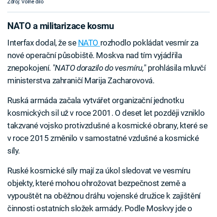
Zdroj: Volné dílo
NATO a militarizace kosmu
Interfax dodal, že se
NATO
rozhodlo pokládat vesmír za
nové operační působiště. Moskva nad tím vyjádřila
znepokojení. "
NATO dorazilo do vesmíru,
" prohlásila mluvčí
ministerstva zahraničí Marija Zacharovová.
Ruská armáda začala vytvářet organizační jednotku
kosmických sil už v roce 2001. O deset let později vzniklo
takzvané vojsko protivzdušné a kosmické obrany, které se
v roce 2015 změnilo v samostatné vzdušné a kosmické
síly.
Ruské kosmické síly mají za úkol sledovat ve vesmíru
objekty, které mohou ohrožovat bezpečnost země a
vypouštět na oběžnou dráhu vojenské družice k zajištění
činnosti ostatních složek armády. Podle Moskvy jde o