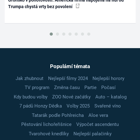
Trumpa chystá vrty bez povolení
Populární témata
Jak zhubnout
Nejlepší filmy 2024
Nejlepší horory
TV program
Změna času
Partie
Počasí
Kdy budou volby
ZOO Nové začátky
Auto – katalog
7 pádů Honzy Dědka
Volby 2025
Svařené víno
Tatarák podle Pohlreicha
Aloe vera
Pěstování lichořeřišnice
Výpočet ascendentu
Tvarohové knedlíky
Nejlepší palačinky