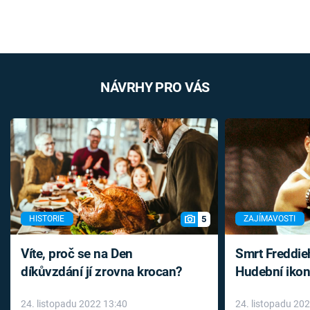
NÁVRHY PRO VÁS
5
HISTORIE
ZAJÍMAVOSTI
Víte, proč se na Den
Smrt Freddie
díkůvzdání jí zrovna krocan?
Hudební ikon
až do konce 
24. listopadu 2022 13:40
24. listopadu 20
léky