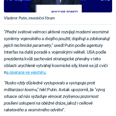
Vladimir Putin, investiční fórum
"
Přední světové velmoci aktivně rozvíjejí moderní vesmírné
systémy vojenského a dvojího použití, doplňují a zdokonalují
jejich technické parametry
," uvedl Putin podle agentury
Interfax na další poradě s vojenskými veliteli. USA podle
prezidenta kvůli zachování strategické převahy v této
oblasti urychleně vytvářejí kosmické síly, které se již cvičí
n
a operace ve vesmíru.
"Rusko vždy důsledně vystupovalo a vystupuje proti
militarizaci kosmu
," řekl Putin. Avšak upozornil, že "
vývoj
situace od nás vyžaduje věnovat zvýšenou pozornost
posílení uskupení na oběžné dráze, jakož i celkově
raketového a vesmírného odvětv
í".