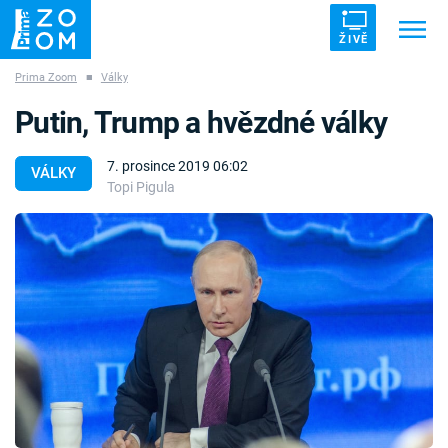
ŽIVĚ
Prima Zoom
■
Války
Trendy:
ZRÁDCI
UFO
DRUHÁ SVĚTOVÁ VÁLKA
Putin, Trump a hvězdné války
ZÁHADY
VETŘELCI DÁVNOVĚKU
7. prosince 2019 06:02
VÁLKY
Topi Pigula
Témata
Témata
Pořady
TV Program