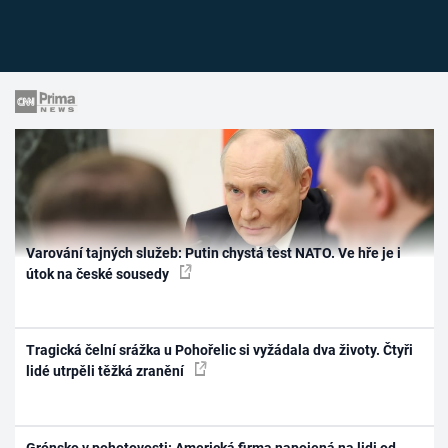
Varování tajných služeb: Putin chystá test NATO. Ve hře je i
útok na české sousedy
Tragická čelní srážka u Pohořelic si vyžádala dva životy. Čtyři
lidé utrpěli těžká zranění
Grónsko v pohotovosti: Americká firma napojená na lidi od