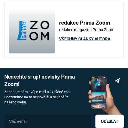
redakce Prima Zoom
redakce magazínu Prima Zoom
VŠECHNY ČLÁNKY AUTORA
Nenechte si ujít novinky Prima
Zoom!
Zanechte nám svůj e-mail a 1x týdně vás
upozorníme na to nejnovější a nejlepší z
našeho webu.
ODESLAT