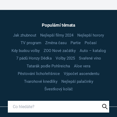
Populární témata
Jak zhubnout
Nejlepší filmy 2024
Nejlepší horory
TV program
Změna času
Partie
Počasí
Kdy budou volby
ZOO Nové začátky
Auto – katalog
7 pádů Honzy Dědka
Volby 2025
Svařené víno
Tatarák podle Pohlreicha
Aloe vera
Pěstování lichořeřišnice
Výpočet ascendentu
Tvarohové knedlíky
Nejlepší palačinky
Švestkový koláč