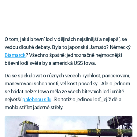
O tom, jaká bitevní loď v dějinách nejsilnější a nejlepší, se
vedou dlouhé debaty. Byla to japonská Jamato? Německý
Bismarck
? Všechno špatně: jednoznačně nejmocnější
bitevní lodí světa byla americká USS Iowa.
Dá se spekulovat o různých věcech: rychlost, pancéřování,
manévrovací schopnosti, velikost posádky… Ale o jednom
se hádat nelze: Iowa měla ze všech bitevních lodí určitě
největší
palebnou sílu
. Šlo totiž o jedinou loď, jejíž děla
mohla střílet jaderné střely.