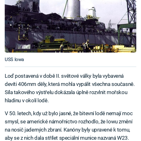
USS Iowa
Loď postavená v době II. světové války byla vybavená
devíti 406mm děly, která mohla vypálit všechna současně.
Síla takového výstřelu dokázala úplně rozvlnit mořskou
hladinu v okolí lodě.
V 50. letech, kdy už bylo jasné, že bitevní lodě nemají moc
smysl, se americké námořnictvo rozhodlo, že Iowu změní
na nosič jaderných zbraní. Kanóny byly upravené k tomu,
aby se z nich dala střílet speciální munice nazvaná W23.