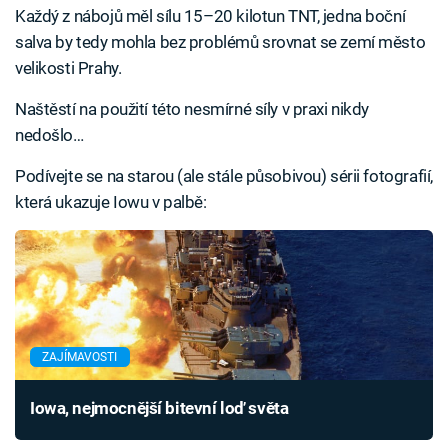
Každý z nábojů měl sílu 15–20 kilotun TNT, jedna boční
salva by tedy mohla bez problémů srovnat se zemí město
velikosti Prahy.
Naštěstí na použití této nesmírné síly v praxi nikdy
nedošlo…
Podívejte se na starou (ale stále působivou) sérii fotografií,
která ukazuje Iowu v palbě:
ZAJÍMAVOSTI
Iowa, nejmocnější bitevní loď světa