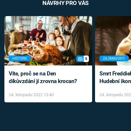
NÁVRHY PRO VÁS
5
HISTORIE
ZAJÍMAVOSTI
Víte, proč se na Den
Smrt Freddie
díkůvzdání jí zrovna krocan?
Hudební ikon
až do konce 
24. listopadu 2022 13:40
24. listopadu 20
léky