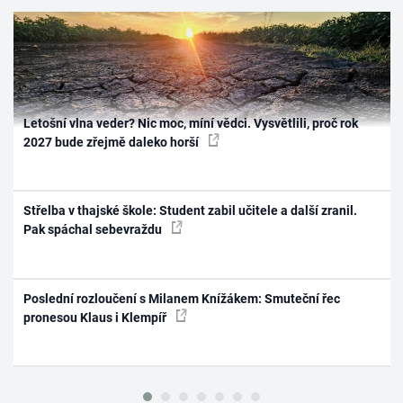
Letošní vlna veder? Nic moc, míní vědci. Vysvětlili, proč rok
2027 bude zřejmě daleko horší
Střelba v thajské škole: Student zabil učitele a další zranil.
Pak spáchal sebevraždu
Poslední rozloučení s Milanem Knížákem: Smuteční řec
pronesou Klaus i Klempíř