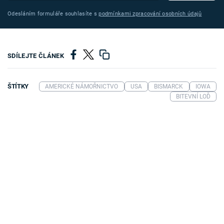
Odesláním formuláře souhlasíte s
podmínkami zpracování osobních údajů
SDÍLEJTE ČLÁNEK
ŠTÍTKY
AMERICKÉ NÁMOŘNICTVO
USA
BISMARCK
IOWA
BITEVNÍ LOĎ