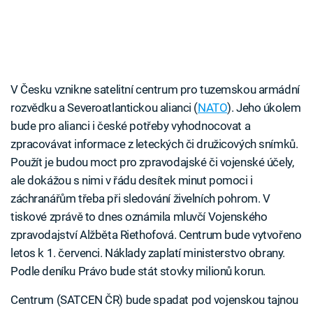
V Česku vznikne satelitní centrum pro tuzemskou armádní
rozvědku a Severoatlantickou alianci (
NATO
). Jeho úkolem
bude pro alianci i české potřeby vyhodnocovat a
zpracovávat informace z leteckých či družicových snímků.
Použít je budou moct pro zpravodajské či vojenské účely,
ale dokážou s nimi v řádu desítek minut pomoci i
záchranářům třeba při sledování živelních pohrom. V
tiskové zprávě to dnes oznámila mluvčí Vojenského
zpravodajství Alžběta Riethofová. Centrum bude vytvořeno
letos k 1. červenci. Náklady zaplatí ministerstvo obrany.
Podle deníku Právo bude stát stovky milionů korun.
Centrum (SATCEN ČR) bude spadat pod vojenskou tajnou