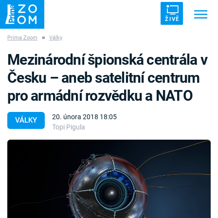
ŽIVĚ
Prima Zoom
■
Války
Trendy:
ZRÁDCI
UFO
DRUHÁ SVĚTOVÁ VÁLKA
Mezinárodní špionská centrála v
ZÁHADY
VETŘELCI DÁVNOVĚKU
Česku – aneb satelitní centrum
pro armádní rozvědku a NATO
20. února 2018 18:05
VÁLKY
Topi Pigula
Témata
Témata
Pořady
TV Program