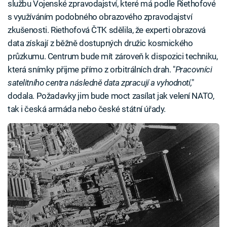
službu Vojenské zpravodajství, které má podle Riethofové
s využíváním podobného obrazového zpravodajství
zkušenosti. Riethofová ČTK sdělila, že experti obrazová
data získají z běžně dostupných družic kosmického
průzkumu. Centrum bude mít zároveň k dispozici techniku,
která snímky přijme přímo z orbitrálních drah. "
Pracovníci
satelitního centra následně data zpracují a vyhodnotí,
"
dodala. Požadavky jim bude moct zasílat jak velení NATO,
tak i česká armáda nebo české státní úřady.