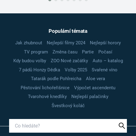
Populární témata
Jak zhubnout
Nejlepší filmy 2024
Nejlepší horory
TV program
Změna času
Partie
Počasí
Kdy budou volby
ZOO Nové začátky
Auto – katalog
7 pádů Honzy Dědka
Volby 2025
Svařené víno
Tatarák podle Pohlreicha
Aloe vera
Pěstování lichořeřišnice
Výpočet ascendentu
Tvarohové knedlíky
Nejlepší palačinky
Švestkový koláč