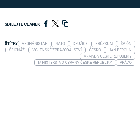
SDÍLEJTE ČLÁNEK
ŠTÍTKY
AFGHÁNISTÁN
NATO
DRUŽICE
PRŮZKUM
ŠPIÓN
ŠPIONÁŽ
VOJENSKÉ ZPRAVODAJSTVÍ
ČESKO
JAN BEROUN
ARMÁDA ČESKÉ REPUBLIKY
MINISTERSTVO OBRANY ČESKÉ REPUBLIKY
PRÁVO