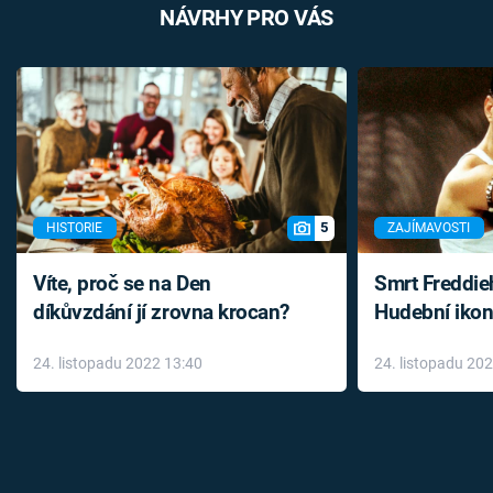
NÁVRHY PRO VÁS
5
HISTORIE
ZAJÍMAVOSTI
Víte, proč se na Den
Smrt Freddie
díkůvzdání jí zrovna krocan?
Hudební ikon
až do konce 
24. listopadu 2022 13:40
24. listopadu 20
léky