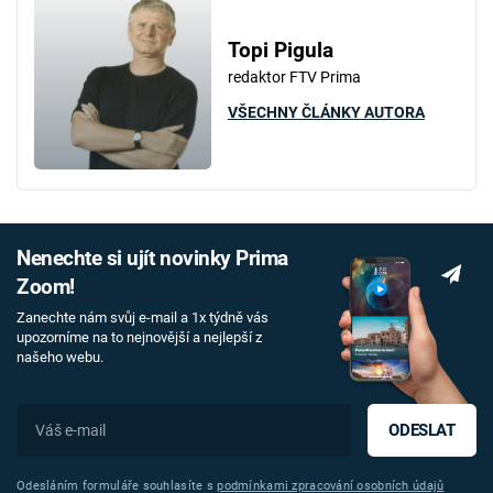
Topi Pigula
redaktor FTV Prima
VŠECHNY ČLÁNKY AUTORA
Nenechte si ujít novinky Prima
Zoom!
Zanechte nám svůj e-mail a 1x týdně vás
upozorníme na to nejnovější a nejlepší z
našeho webu.
ODESLAT
Odesláním formuláře souhlasíte s
podmínkami zpracování osobních údajů