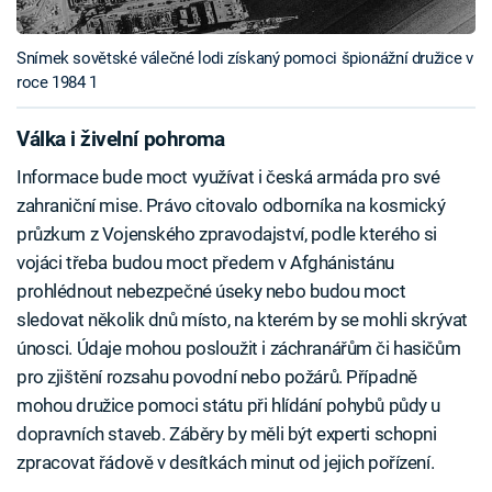
Snímek sovětské válečné lodi získaný pomoci špionážní družice v
roce 1984 1
Válka i živelní pohroma
Informace bude moct využívat i česká armáda pro své
zahraniční mise. Právo citovalo odborníka na kosmický
průzkum z Vojenského zpravodajství, podle kterého si
vojáci třeba budou moct předem v Afghánistánu
prohlédnout nebezpečné úseky nebo budou moct
sledovat několik dnů místo, na kterém by se mohli skrývat
únosci. Údaje mohou posloužit i záchranářům či hasičům
pro zjištění rozsahu povodní nebo požárů. Případně
mohou družice pomoci státu při hlídání pohybů půdy u
dopravních staveb. Záběry by měli být experti schopni
zpracovat řádově v desítkách minut od jejich pořízení.