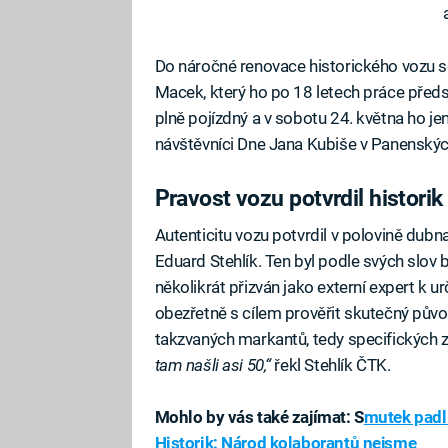
Do náročné renovace historického vozu se
Macek, který ho po 18 letech práce předst
plně pojízdný a v sobotu 24. května ho je
návštěvníci Dne Jana Kubiše v Panenský
Pravost vozu potvrdil historik
Autenticitu vozu potvrdil v polovině dubna
Eduard Stehlík. Ten byl podle svých slo
několikrát přizván jako externí expert k
obezřetně s cílem prověřit skutečný původ.
takzvaných markantů, tedy specifických z
tam našli asi 50,“
řekl Stehlík ČTK.
Mohlo by vás také zajímat: S
mutek padl 
Historik: Národ kolaborantů nejsme