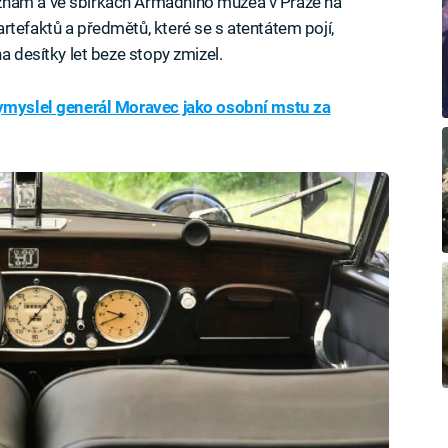
znám a ve sbírkách Armádního muzea v Praze na
rtefaktů a předmětů, které se s atentátem pojí,
a desítky let beze stopy zmizel.
ymyslel generál Moravec jako osobní mstu za