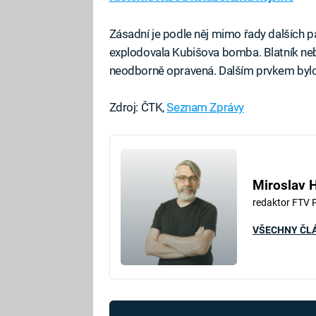
Zásadní je podle něj mimo řady dalších pa
explodovala Kubišova bomba. Blatník neby
neodborně opravená. Dalším prvkem bylo i
Zdroj: ČTK,
Seznam Zprávy
Miroslav 
redaktor FTV 
VŠECHNY ČL