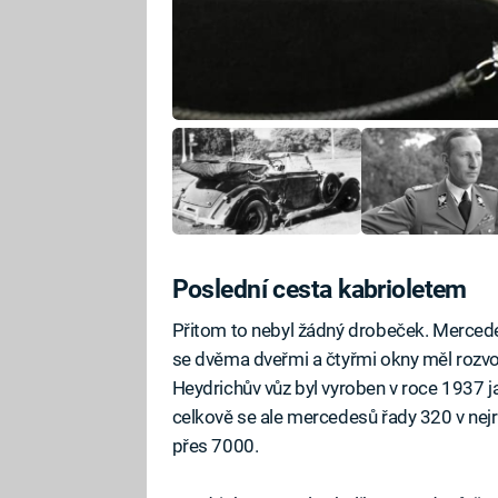
Poslední cesta kabrioletem
Přitom to nebyl žádný drobeček. Mercede
se dvěma dveřmi a čtyřmi okny měl rozv
Heydrichův vůz byl vyroben v roce 1937 j
celkově se ale mercedesů řady 320 v nejr
přes 7000.