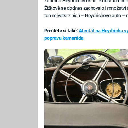
Zatímco Heydrichův osud je dostatečně 
Žižkově se dodnes zachovalo i množství a
ten největší z nich – Heydrichovo auto – n
Přečtěte si také:
Atentát na Heydricha v
popravu kamaráda