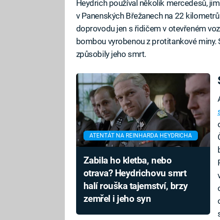
Heydrich používal několik mercedesů, jimi
v Panenských Břežanech na 22 kilometrů 
doprovodu jen s řidičem v otevřeném voze
bombou vyrobenou z protitankové miny. St
způsobily jeho smrt.
ATENTÁT NA REINHARDA HEYDRICHA
Zabila ho kletba, nebo
otrava? Heydrichovu smrt
halí rouška tajemství, brzy
zemřel i jeho syn