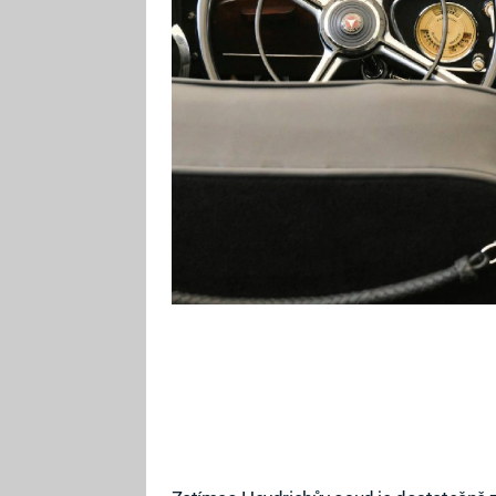
Heydricha. Právě zde na jeho vůz
Jan Kubiš a hozenou bombou Heydr
dnů později v nemocnici zemřel.