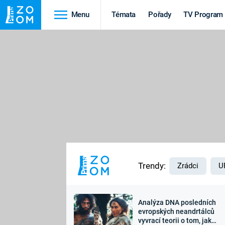
Menu
Témata
Pořady
TV Program
Cestování
Historie
HRADY A ZÁMKY
VIKINGOVÉ
HEDVÁBNÁ STEZKA
EPIDEMIE A
PANDEMIE
PŘÍRODA
STAROVĚKÝ EGYPT
Trendy:
Zrádci
U
Analýza DNA posledních
Druhá
Výročí
evropských neandrtálců
vyvrací teorii o tom, jak
světová válka