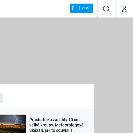
ŽIVĚ
Vyhledávání
Můj p
Prima+
ÁLKA
CNN Prima NEWS
Prima FRESH
Prima LIVING
LMY A
Prima Ženy
Prima LAJK
Prachaticko zasáhly 10 cm
osti
velké kroupy. Meteorologové
Sledujte nás
ukázali, jak to souvisí s