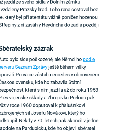
ž jezdil ze svého sídla v Dolním zámku
vzdálený Pražský hrad. Toho rána cestoval bez
, který byl při atentátu vážně poničen hozenou
řepiny z ní zasáhly Heydricha do zad a později
Sběratelský zázrak
Auto bylo sice poškozené, ale Němci ho
podle
serveru Seznam Zprávy
ještě během války
opravili. Po válce zůstal mercedes v obnoveném
Československu, kde ho zabavila Státní
bezpečnost, která s ním jezdila až do roku 1953.
Přes vojenské sklady a Zbrojovku Přelouč pak
vůz v roce 1960 doputoval k příslušníkovi
ozbrojených sil Josefu Novákovi, který ho
odkoupil. Někdy v 70. letech pak skončil v jedné
stodole na Pardubicku, kde ho objevil sběratel