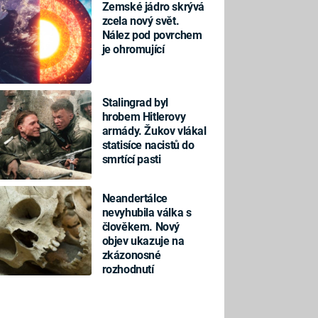
Zemské jádro skrývá
zcela nový svět.
Nález pod povrchem
je ohromující
Stalingrad byl
hrobem Hitlerovy
armády. Žukov vlákal
statisíce nacistů do
smrtící pasti
Neandertálce
nevyhubila válka s
člověkem. Nový
objev ukazuje na
zkázonosné
rozhodnutí