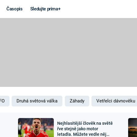
Časopis
Sledujte prima+
Věda a
Války
technika
STUDENÁ V
KORONAVIRUS
VÁLKA VE
VIETNAMU
VESMÍR
VÁLEČNÉ FI
MARS
SERIÁLY
FO
Druhá světová válka
Záhady
Vetřelci dávnověku
Nejhlasitější člověk na světě
Záhady a
Zajímav
řve stejně jako motor
letadla. Můžete vedle něj
konspirace