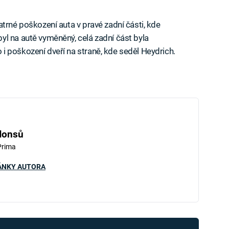
trné poškození auta v pravé zadní části, kde
l na autě vyměněný, celá zadní část byla
 poškození dveří na straně, kde seděl Heydrich.
Honsů
Prima
ÁNKY AUTORA