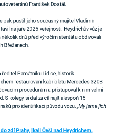
autoveteránů František Dostál.
 pak pustil jeho současný majitel Vladimír
avil na jaře 2025 veřejnosti. Heydrichův vůz je
n několik dnů před výročím atentátu obdivovali
ch Břežanech.
 ředitel Památníku Lidice, historik
v během restaurování kabrioletu Mercedes 320B
 určovacím procedurám a přistupoval k nim velmi
 S kolegy si dal za cíl najít alespoň 15
naků pro identifikaci původu vozu.
„My jsme jich
do zdí Prahy, lkali Češi nad Heydrichem.