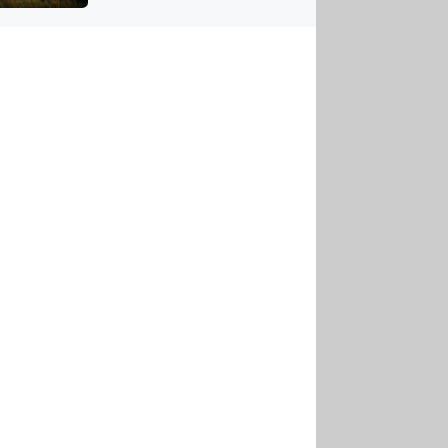
US
tornádem
RSUS
ZE A