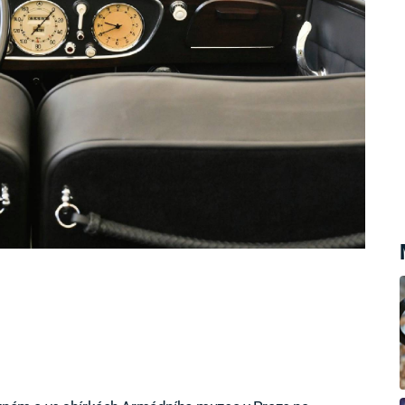
 zaútočili parašutisté Jozef Gabčík a
icha zranili tak vážně, že o několik