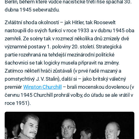
Berlín, během které vůdce nacistické třetí říše spáchal 30.
dubna 1945 sebevraždu.
Zvláštní shoda okolností – jak Hitler, tak Roosevelt
nastoupili do svých funkcí v roce 1933 a v dubnu 1945 oba
zemřeli. Ze scény tak v rozmezí několika dnů zmizely dvě
významné postavy 1. poloviny 20. století. Strategická
partie rozehraná na tehdejší mezinárodní politické
šachovnici se tak logicky musela připravit na změny.
Zatímco někteří hráči zůstávali (v prvé řadě mazaný a
pomstychtivý J. V. Stalin), další si – jako britský válečný
premiér
Winston Churchill
– brali mocenskou dovolenou (v
červnu 1945 Churchill prohrál volby, do úřadu se ale vrátil v
roce 1951).