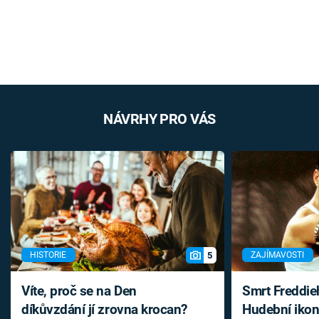
NÁVRHY PRO VÁS
5
HISTORIE
ZAJÍMAVOSTI
Víte, proč se na Den
Smrt Freddie
díkůvzdání jí zrovna krocan?
Hudební ikon