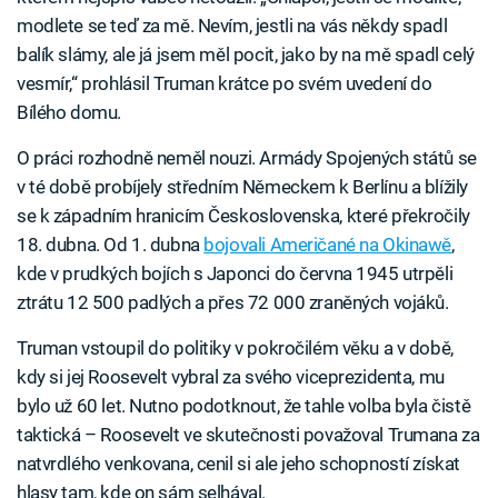
modlete se teď za mě. Nevím, jestli na vás někdy spadl
balík slámy, ale já jsem měl pocit, jako by na mě spadl celý
vesmír,“ prohlásil Truman krátce po svém uvedení do
Bílého domu.
O práci rozhodně neměl nouzi. Armády Spojených států se
v té době probíjely středním Německem k Berlínu a blížily
se k západním hranicím Československa, které překročily
18. dubna. Od 1. dubna
bojovali Američané na Okinawě
,
kde v prudkých bojích s Japonci do června 1945 utrpěli
ztrátu 12 500 padlých a přes 72 000 zraněných vojáků.
Truman vstoupil do politiky v pokročilém věku a v době,
kdy si jej Roosevelt vybral za svého viceprezidenta, mu
bylo už 60 let. Nutno podotknout, že tahle volba byla čistě
taktická – Roosevelt ve skutečnosti považoval Trumana za
natvrdlého venkovana, cenil si ale jeho schopností získat
hlasy tam, kde on sám selhával.