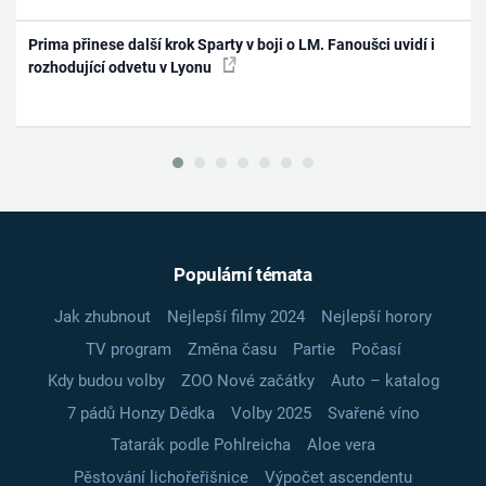
Prima přinese další krok Sparty v boji o LM. Fanoušci uvidí i
rozhodující odvetu v Lyonu
Populární témata
Jak zhubnout
Nejlepší filmy 2024
Nejlepší horory
TV program
Změna času
Partie
Počasí
Kdy budou volby
ZOO Nové začátky
Auto – katalog
7 pádů Honzy Dědka
Volby 2025
Svařené víno
Tatarák podle Pohlreicha
Aloe vera
Pěstování lichořeřišnice
Výpočet ascendentu