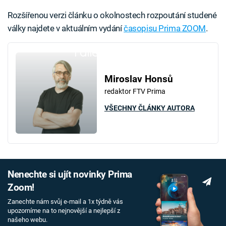
Rozšířenou verzi článku o okolnostech rozpoutání studené
války najdete v aktuálním vydání
časopisu Prima ZOOM
.
Failed to fetch
Miroslav Honsů
redaktor FTV Prima
VŠECHNY ČLÁNKY AUTORA
Nenechte si ujít novinky Prima
Zoom!
Zanechte nám svůj e-mail a 1x týdně vás
upozorníme na to nejnovější a nejlepší z
našeho webu.