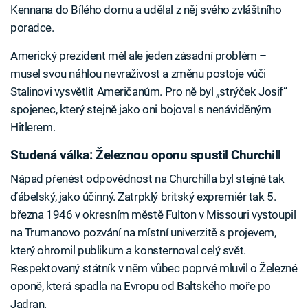
Kennana do Bílého domu a udělal z něj svého zvláštního
poradce.
Americký prezident měl ale jeden zásadní problém –
musel svou náhlou nevraživost a změnu postoje vůči
Stalinovi vysvětlit Američanům. Pro ně byl „strýček Josif“
spojenec, který stejně jako oni bojoval s nenáviděným
Hitlerem.
Studená válka: Železnou oponu spustil Churchill
Nápad přenést odpovědnost na Churchilla byl stejně tak
ďábelský, jako účinný. Zatrpklý britský expremiér tak 5.
března 1946 v okresním městě Fulton v Missouri vystoupil
na Trumanovo pozvání na místní univerzitě s projevem,
který ohromil publikum a konsternoval celý svět.
Respektovaný státník v něm vůbec poprvé mluvil o Železné
oponě, která spadla na Evropu od Baltského moře po
Jadran.