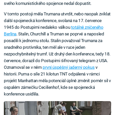
svého komunistického spojence nedal dopustit.
V tomto postoji měla Trumana utvrdit, nebo naopak zviklat
další spojenecká konference, svolaná na 17. července
1945 do Postupimi nedaleko válkou
totálně zničeného
Berlína
. Stalin, Churchill a Truman se poprvé a naposled
posadili k jednomu stolu. Stalin považoval Trumana za
snadného protivníka, ten měl ale v ruce jeden
nezpochybnitelný trumf. Už druhý den konference, tedy 18.
července, dorazil do Postupimi šifrovaný telegram z USA.
Oznamoval se v něm
první úspěšný jaderný pokus
v
historii. Puma o síle 21 kilotun TNT odpálená v rámci
projekt Manhattan měla potenciál úplně změnit poměr sil v
ospalém zámečku Cecilienhof, kde se spojenecká
konference usídlila.