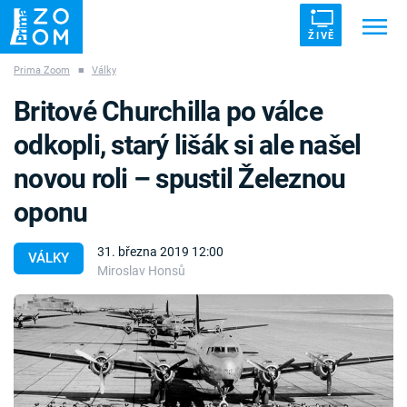
ŽIVĚ
Prima Zoom
■
Války
Trendy:
ZRÁDCI
UFO
DRUHÁ SVĚTOVÁ VÁLKA
Britové Churchilla po válce
ZÁHADY
VETŘELCI DÁVNOVĚKU
odkopli, starý lišák si ale našel
novou roli – spustil Železnou
oponu
Témata
31. března 2019 12:00
VÁLKY
Miroslav Honsů
Témata
Pořady
TV Program