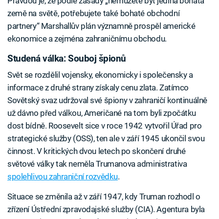
Pravdou je, že podle zásady „nemůžete být jediná bohatá
země na světě, potřebujete také bohaté obchodní
partnery“ Marshallův plán významně prospěl americké
ekonomice a zejména zahraničnímu obchodu.
Studená válka: Souboj špionů
Svět se rozdělil vojensky, ekonomicky i společensky a
informace z druhé strany získaly cenu zlata. Zatímco
Sovětský svaz udržoval své špiony v zahraničí kontinuálně
už dávno před válkou, Američané na tom byli zpočátku
dost bídně. Roosevelt sice v roce 1942 vytvořil Úřad pro
strategické služby (OSS), ten ale v září 1945 ukončil svou
činnost. V kritických dvou letech po skončení druhé
světové války tak neměla Trumanova administrativa
spolehlivou zahraniční rozvědku
.
Situace se změnila až v září 1947, kdy Truman rozhodl o
zřízení Ústřední zpravodajské služby (CIA). Agentura byla