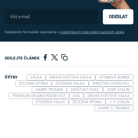
ODESLAT
Odesláním formuláře souhlasíte s
podmínkami zpracování osobních údajů
SDÍLEJTE ČLÁNEK
ŠTÍTKY
VÁLKA
DRUHÁ SVĚTOVÁ VÁLKA
ATOMOVÁ BOMBA
ŽELEZNÁ OPONA
STUDENÁ VÁLKA
WINSTON CHURCHILL
HARRY TRUMAN
SOVĚTSKÝ SVAZ
JOSIF STALIN
FRANKLIN DELANO ROOSEVELT
USA
DRUHÁ SVĚTOVÁ VÁLKA
STUDENÁ VÁLKA
ŽELEZNÁ OPONA
J. V. STALIN
HARRY S. TRUMAN