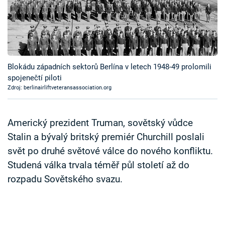
Časopis
Sledujte prima+
Přihlášení
Blokádu západních sektorů Berlína v letech 1948-49 prolomili
spojenečtí piloti
Zdroj: berlinairliftveteransassociation.org
Sledujte nás
Americký prezident Truman, sovětský vůdce
Stalin a bývalý britský premiér Churchill poslali
svět po druhé světové válce do nového konfliktu.
Studená válka trvala téměř půl století až do
rozpadu Sovětského svazu.