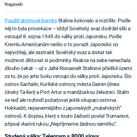
Nagasaki
Použití atomové bomby
Stalina šokovalo a rozčílilo. Podle
něj to byla provokace – vždyť Sovětský svaz dodržel slib a
vstoupil 8. srpna 1945 do války proti Japonsku. Podle
Kremlu Američanům nešlo o to porazit Japonsko co
nejrychleji, ale zastrašit Sovětský svaz a získat tak
možnost diktovat si podmínky. Reakce na sebe nenechala
dlouho čekat – už v Jaltě Roosevelt Stalinovi přislíbil území
za to, že po jeho boku vstoupí do války proti Japonsku. Šlo
ostrov Sachalin, Kurilské ostrovy, města Dairen (dnes
čínský Ta-lien) a Port Artur a mandžuskou železnici. Stalin
se teď ale rozhodl požadovat ještě okupaci ostrova
Hokkaidó, nejsevernějšího z japonských „mateřských“
ostrovů. K dopisu, který s touto žádostí poslal Trumanovi,
připsal vlastní rukou „Nepřijmeme žádnou námitku“.
Studená válka: Telegram s 8000 slovy