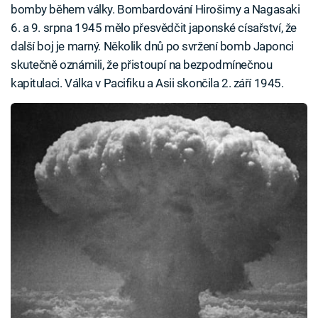
bomby během války. Bombardování Hirošimy a Nagasaki
6. a 9. srpna 1945 mělo přesvědčit japonské císařství, že
další boj je marný. Několik dnů po svržení bomb Japonci
skutečně oznámili, že přistoupí na bezpodmínečnou
kapitulaci. Válka v Pacifiku a Asii skončila 2. září 1945.