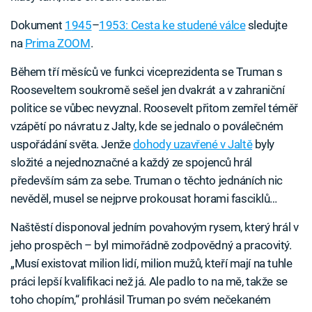
Dokument
1
945
–
1953: Cesta ke studené válce
sledujte
na
Prima ZOOM
.
Během tří měsíců ve funkci viceprezidenta se Truman s
Rooseveltem soukromě sešel jen dvakrát a v zahraniční
politice se vůbec nevyznal. Roosevelt přitom zemřel téměř
vzápětí po návratu z Jalty, kde se jednalo o poválečném
uspořádání světa. Jenže
dohody uzavřené v Jaltě
byly
složité a nejednoznačné a každý ze spojenců hrál
především sám za sebe. Truman o těchto jednáních nic
nevěděl, musel se nejprve prokousat horami fasciklů…
Naštěstí disponoval jedním povahovým rysem, který hrál v
jeho prospěch – byl mimořádně zodpovědný a pracovitý.
„Musí existovat milion lidí, milion mužů, kteří mají na tuhle
práci lepší kvalifikaci než já. Ale padlo to na mě, takže se
toho chopím,“ prohlásil Truman po svém nečekaném