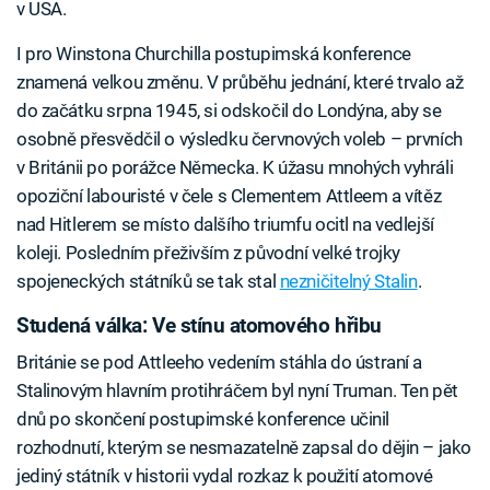
v USA.
I pro Winstona Churchilla postupimská konference
znamená velkou změnu. V průběhu jednání, které trvalo až
do začátku srpna 1945, si odskočil do Londýna, aby se
osobně přesvědčil o výsledku červnových voleb – prvních
v Británii po porážce Německa. K úžasu mnohých vyhráli
opoziční labouristé v čele s Clementem Attleem a vítěz
nad Hitlerem se místo dalšího triumfu ocitl na vedlejší
koleji. Posledním přeživším z původní velké trojky
spojeneckých státníků se tak stal
nezničitelný Stalin
.
Studená válka: Ve stínu atomového hřibu
Británie se pod Attleeho vedením stáhla do ústraní a
Stalinovým hlavním protihráčem byl nyní Truman. Ten pět
dnů po skončení postupimské konference učinil
rozhodnutí, kterým se nesmazatelně zapsal do dějin – jako
jediný státník v historii vydal rozkaz k použití atomové