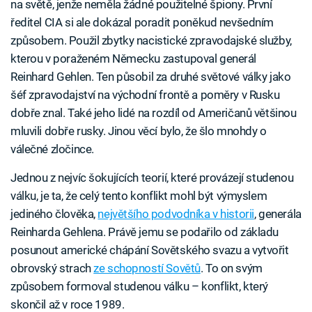
na světě, jenže neměla žádné použitelné špiony. První
ředitel CIA si ale dokázal poradit poněkud nevšedním
způsobem. Použil zbytky nacistické zpravodajské služby,
kterou v poraženém Německu zastupoval generál
Reinhard Gehlen. Ten působil za druhé světové války jako
šéf zpravodajství na východní frontě a poměry v Rusku
dobře znal. Také jeho lidé na rozdíl od Američanů většinou
mluvili dobře rusky. Jinou věcí bylo, že šlo mnohdy o
válečné zločince.
Jednou z nejvíc šokujících teorií, které provázejí studenou
válku, je ta, že celý tento konflikt mohl být výmyslem
jediného člověka,
největšího podvodníka v historii
, generála
Reinharda Gehlena. Právě jemu se podařilo od základu
posunout americké chápání Sovětského svazu a vytvořit
obrovský strach
ze schopností Sovětů
. To on svým
způsobem formoval studenou válku – konflikt, který
skončil až v roce 1989.