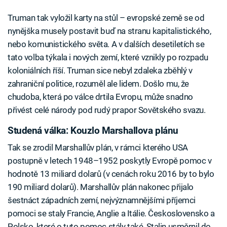
Truman tak vyložil karty na stůl – evropské země se od
nynějška musely postavit buď na stranu kapitalistického,
nebo komunistického světa. A v dalších desetiletích se
tato volba týkala i nových zemí, které vznikly po rozpadu
koloniálních říší. Truman sice nebyl zdaleka zběhlý v
zahraniční politice, rozuměl ale lidem. Došlo mu, že
chudoba, která po válce drtila Evropu, může snadno
přivést celé národy pod rudý prapor Sovětského svazu.
Studená válka: Kouzlo Marshallova plánu
Tak se zrodil Marshallův plán, v rámci kterého USA
postupně v letech 1948–1952 poskytly Evropě pomoc v
hodnotě 13 miliard dolarů (v cenách roku 2016 by to bylo
190 miliard dolarů). Marshallův plán nakonec přijalo
šestnáct západních zemí, nejvýznamnějšími příjemci
pomoci se staly Francie, Anglie a Itálie. Československo a
Polsko, které o tuto pomoc stály také, Stalin usměrnil do