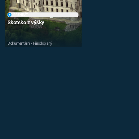
PŘEHRÁT
Skotsko z výšky
Dokumentární / Přírodopisný