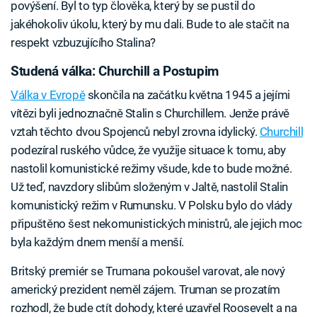
povýšení. Byl to typ člověka, který by se pustil do
jakéhokoliv úkolu, který by mu dali. Bude to ale stačit na
respekt vzbuzujícího Stalina?
Studená válka: Churchill a Postupim
Válka v Evropě
skončila na začátku května 1945 a jejími
vítězi byli jednoznačně Stalin s Churchillem. Jenže právě
vztah těchto dvou Spojenců nebyl zrovna idylický.
Churchill
podezíral ruského vůdce, že využije situace k tomu, aby
nastolil komunistické režimy všude, kde to bude možné.
Už teď, navzdory slibům složeným v Jaltě, nastolil Stalin
komunistický režim v Rumunsku. V Polsku bylo do vlády
připuštěno šest nekomunistických ministrů, ale jejich moc
byla každým dnem menší a menší.
Britský premiér se Trumana pokoušel varovat, ale nový
americký prezident neměl zájem. Truman se prozatím
rozhodl, že bude ctít dohody, které uzavřel Roosevelt a na