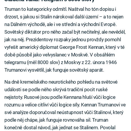
Truman to kategoricky odmítl. Naštval ho tón dopisu i
drzost, s jakou si Stalin nárokoval další území – a to nejen
na Dálném východě, ale i ve střední a východní Evropě.
Sovětský diktátor pro něho začal být nečitelný, ale nevěděl,
jak na něj. Prezidentovy rozpaky jednou provždy pomohl
vyřešit americký diplomat George Frost Kennan, který v té
době působil jako velvyslanec v Moskvě. V obsáhlém
telegramu (měl 8000 slov) z Moskvy z 22. února 1946
Trumanovi vysvětlil, jak funguje sovětský aparát.
Na dně kremelského neurotického pohledu na světové
události se podle něho skrývá tradiční pocit ruské
nejistoty. Rusové jsou podle Kennana hluší vůči logice
rozumu a velice citliví vůči logice síly. Kennan Trumanovi ve
své analýze doporučoval neústupnost vůči Stalinovi, který
podle něj chápe, jak funguje rovnováha sil. Truman
konečně dostal návod, jak jednat se Stalinem. Povolal