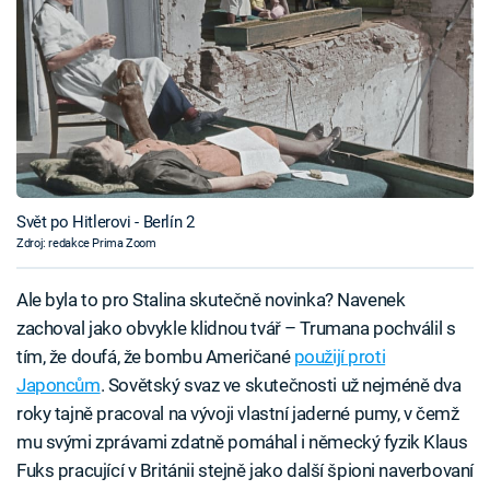
Svět po Hitlerovi - Berlín 2
Zdroj: redakce Prima Zoom
Ale byla to pro Stalina skutečně novinka? Navenek
zachoval jako obvykle klidnou tvář – Trumana pochválil s
tím, že doufá, že bombu Američané
použijí proti
Japoncům
. Sovětský svaz ve skutečnosti už nejméně dva
roky tajně pracoval na vývoji vlastní jaderné pumy, v čemž
mu svými zprávami zdatně pomáhal i německý fyzik Klaus
Fuks pracující v Británii stejně jako další špioni naverbovaní