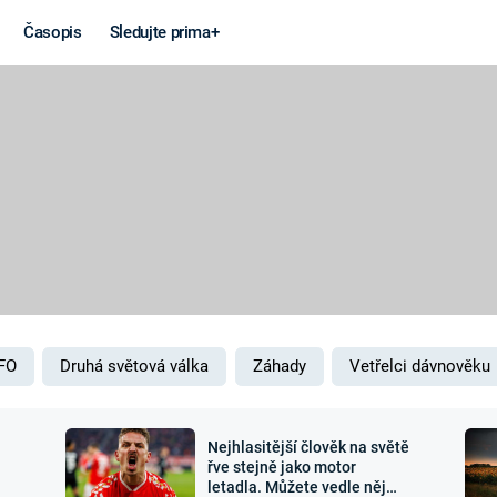
Časopis
Sledujte prima+
Věda a
Války
technika
STUDENÁ V
KORONAVIRUS
VÁLKA VE
VIETNAMU
VESMÍR
VÁLEČNÉ FI
MARS
SERIÁLY
FO
Druhá světová válka
Záhady
Vetřelci dávnověku
Nejhlasitější člověk na světě
Záhady a
Zajímav
řve stejně jako motor
letadla. Můžete vedle něj
konspirace