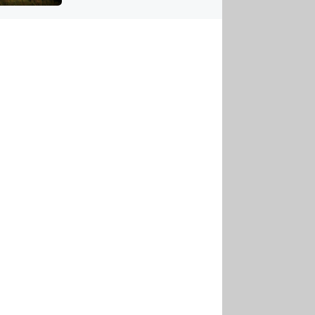
US
tornádem
RSUS
ZE A