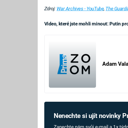
Zdroj:
War Archives - YouTube
,
The Guardi
Video, které jste mohli minout: Putin p
Fa
Adam Val
Nenechte si ujít novinky 
Zanechte nám svůj e-mail a 1x tý