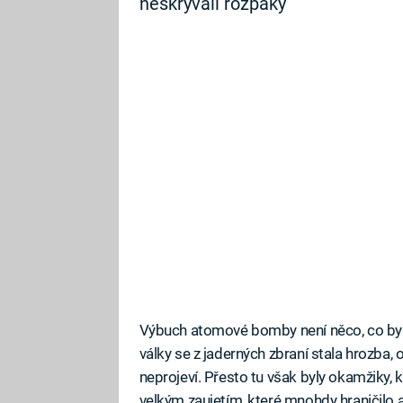
neskrývali rozpaky
Výbuch atomové bomby není něco, co by 
války se z jaderných zbraní stala hrozba, 
neprojeví. Přesto tu však byly okamžiky,
velkým zaujetím, které mnohdy hraničilo 