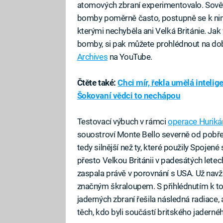
atomových zbraní experimentovalo. Sově
bomby poměrně často, postupně se k nim a
kterými nechyběla ani Velká Británie. Jak
bomby, si pak můžete prohlédnout na dob
Archives
na YouTube.
Čtěte také:
Chci mír, řekla umělá inteli
Šokovaní vědci to nechápou
Testovací výbuch v rámci
operace Huriká
souostroví Monte Bello severně od pobřeží
tedy silnější než ty, které použily Spojené 
přesto Velkou Británii v padesátých letech
zaspala právě v porovnání s USA. Už navžd
značným škraloupem. S přihlédnutím k to
jaderných zbraní řešila následná radiace,
těch, kdo byli součástí britského jaderné