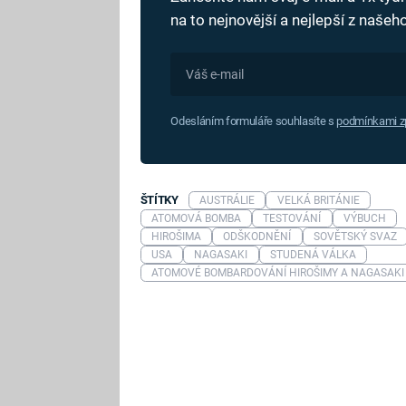
na to nejnovější a nejlepší z naše
Odesláním formuláře souhlasíte s
podmínkami zp
ŠTÍTKY
AUSTRÁLIE
VELKÁ BRITÁNIE
ATOMOVÁ BOMBA
TESTOVÁNÍ
VÝBUCH
HIROŠIMA
ODŠKODNĚNÍ
SOVĚTSKÝ SVAZ
USA
NAGASAKI
STUDENÁ VÁLKA
ATOMOVÉ BOMBARDOVÁNÍ HIROŠIMY A NAGASAKI