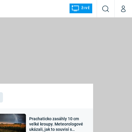
ŽIVĚ
Vyhledávání
Můj p
Prima+
ÁLKA
CNN Prima NEWS
Prima FRESH
Prima LIVING
LMY A
Prima Ženy
Prima LAJK
Prachaticko zasáhly 10 cm
osti
velké kroupy. Meteorologové
Sledujte nás
ukázali, jak to souvisí s