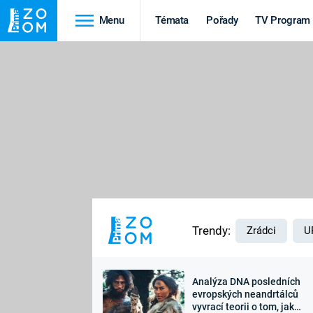
Menu
Témata
Pořady
TV Program
Cestování
Historie
HRADY A ZÁMKY
VIKINGOVÉ
HEDVÁBNÁ STEZKA
EPIDEMIE A
PANDEMIE
PŘÍRODA
STAROVĚKÝ EGYPT
Trendy:
Zrádci
U
Analýza DNA posledních
Druhá
Výročí
evropských neandrtálců
vyvrací teorii o tom, jak
světová válka