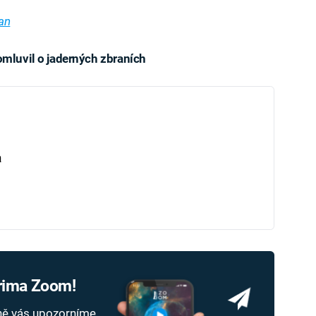
an
romluvil o jaderných zbraních
iled to fetch
a
Prima Zoom!
dně vás upozorníme