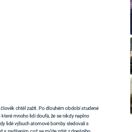
člověk chtěl zažít. Po dlouhém období studené
o které mnoho lidí doufá, že se nikdy naplno
 kdy lidé výbuch atomové bomby sledovali s
až s nadšením, což se může zdát z dnešního