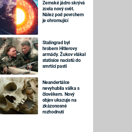
Zemské jádro skrývá
zcela nový svět.
Nález pod povrchem
je ohromující
Stalingrad byl
hrobem Hitlerovy
armády. Žukov vlákal
statisíce nacistů do
smrtící pasti
Neandertálce
nevyhubila válka s
člověkem. Nový
objev ukazuje na
zkázonosné
rozhodnutí