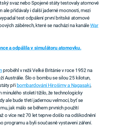
tský svaz nebo Spojené státy testovaly atomové
le přidávaly i další jaderné mocnosti, mezi
 vypadal test odpálení první britské atomové
ových záběrech, které se nachází na kanále
War
gence a odpálila v simulátoru atomovku.
n
proběhl v režii Velké Británie v roce 1952 na
 Austrálie. Šlo o bombu se silou 25 kilotun,
státy při
bombardování Hirošimy a Nagasaki
,
 minulého století tížilo, že technologicky
y ale bude třetí jadernou velmocí, byť se
mu, jak málo se během prvních použití
 až o více než 70 let teprve došlo na odškodnění
ho programu a byli současně vystaveni záření.