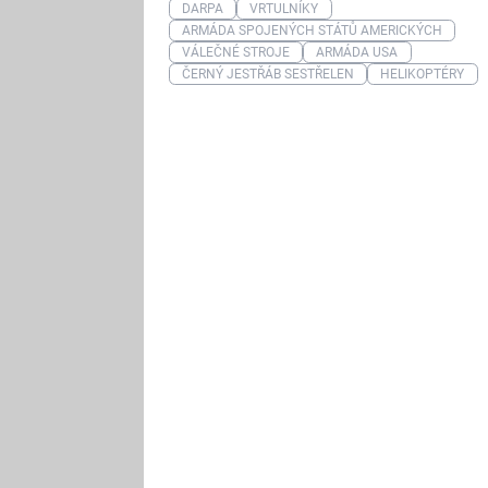
DARPA
VRTULNÍKY
ARMÁDA SPOJENÝCH STÁTŮ AMERICKÝCH
VÁLEČNÉ STROJE
ARMÁDA USA
ČERNÝ JESTŘÁB SESTŘELEN
HELIKOPTÉRY