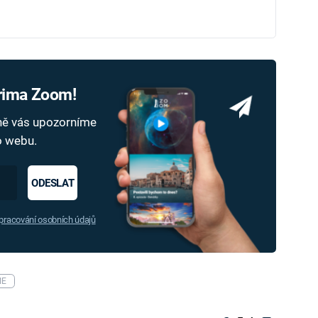
Prima Zoom!
dně vás upozorníme
ho webu.
ODESLAT
racování osobních údajů
IE