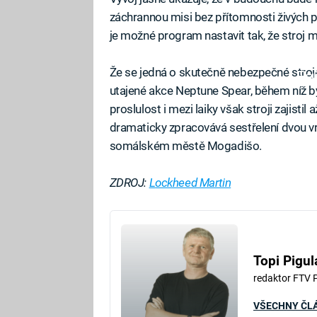
záchrannou misi bez přítomnosti živých p
je možné program nastavit tak, že stroj m
Že se jedná o skutečně nebezpečné stroje
Fa
utajené akce Neptune Spear, během níž b
proslulost i mezi laiky však stroji zajistil
dramaticky zpracovává sestřelení dvou vrt
somálském městě Mogadišo.
ZDROJ:
L
ockheed Martin
Topi Pigul
redaktor FTV 
VŠECHNY ČL