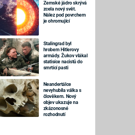
Zemské jádro skrývá
zcela nový svět.
Nález pod povrchem
je ohromující
Stalingrad byl
hrobem Hitlerovy
armády. Žukov vlákal
statisíce nacistů do
smrtící pasti
Neandertálce
nevyhubila válka s
člověkem. Nový
objev ukazuje na
zkázonosné
rozhodnutí