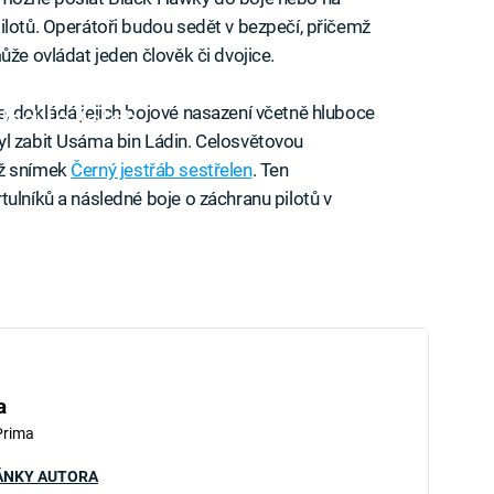
ilotů. Operátoři budou sedět v bezpečí, přičemž
ůže ovládat jeden člověk či dvojice.
, dokládá jejich bojové nasazení včetně hluboce
iled to fetch
yl zabit Usáma bin Ládin. Celosvětovou
 až snímek
Černý jestřáb sestřelen
. Ten
ulníků a následné boje o záchranu pilotů v
a
Prima
ÁNKY AUTORA