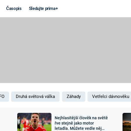
Časopis
Sledujte prima+
Věda a
Války
technika
STUDENÁ V
KORONAVIRUS
VÁLKA VE
VIETNAMU
VESMÍR
VÁLEČNÉ FI
MARS
SERIÁLY
FO
Druhá světová válka
Záhady
Vetřelci dávnověku
Nejhlasitější člověk na světě
Záhady a
Zajímav
řve stejně jako motor
letadla. Můžete vedle něj
konspirace