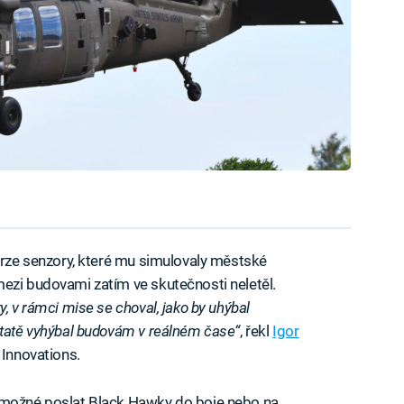
skrze senzory, které mu simulovaly městské
ezi budovami zatím ve skutečnosti neletěl.
, v rámci mise se choval, jako by uhýbal
statě vyhýbal budovám v reálném čase“
, řekl
Igor
 Innovations.
e možné poslat Black Hawky do boje nebo na