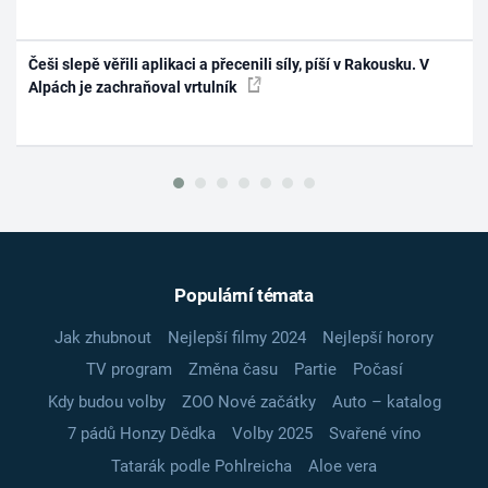
Češi slepě věřili aplikaci a přecenili síly, píší v Rakousku. V
Alpách je zachraňoval vrtulník
Populární témata
Jak zhubnout
Nejlepší filmy 2024
Nejlepší horory
TV program
Změna času
Partie
Počasí
Kdy budou volby
ZOO Nové začátky
Auto – katalog
7 pádů Honzy Dědka
Volby 2025
Svařené víno
Tatarák podle Pohlreicha
Aloe vera