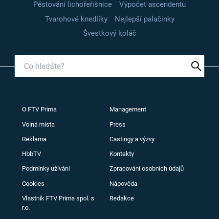
Pěstování lichořeřišnice
Výpočet ascendentu
Tvarohové knedlíky
Nejlepší palačinky
Švestkový koláč
O FTV Prima
Management
Volná místa
Press
Reklama
Castingy a výzvy
HbbTV
Kontakty
Podmínky užívání
Zpracování osobních údajů
Cookies
Nápověda
Vlastník FTV Prima spol. s
Redakce
r.o.