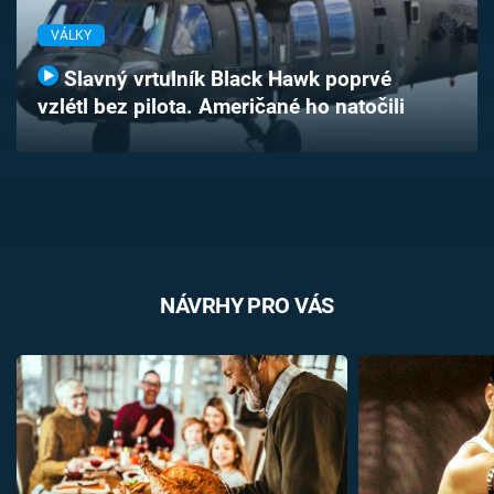
Časopis
VÁLKY
Sledujte prima+
Slavný vrtulník Black Hawk poprvé
vzlétl bez pilota. Američané ho natočili
Přihlášení
Sledujte nás
NÁVRHY PRO VÁS