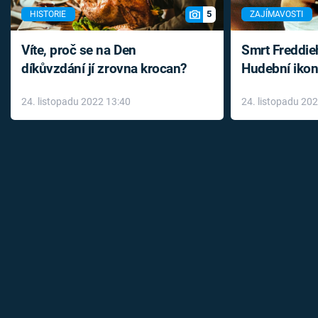
5
HISTORIE
ZAJÍMAVOSTI
Víte, proč se na Den
Smrt Freddie
díkůvzdání jí zrovna krocan?
Hudební ikon
až do konce 
24. listopadu 2022 13:40
24. listopadu 20
léky