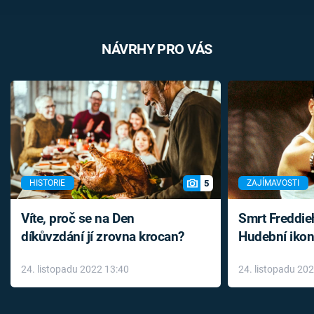
NÁVRHY PRO VÁS
5
HISTORIE
ZAJÍMAVOSTI
Víte, proč se na Den
Smrt Freddie
díkůvzdání jí zrovna krocan?
Hudební ikon
až do konce 
24. listopadu 2022 13:40
24. listopadu 20
léky