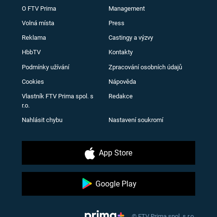
O FTV Prima
Management
Volná místa
Press
Reklama
Castingy a výzvy
HbbTV
Kontakty
Podmínky užívání
Zpracování osobních údajů
Cookies
Nápověda
Vlastník FTV Prima spol. s
Redakce
r.o.
Nahlásit chybu
Nastavení soukromí
App Store
Google Play
© FTV Prima spol. s r.o.