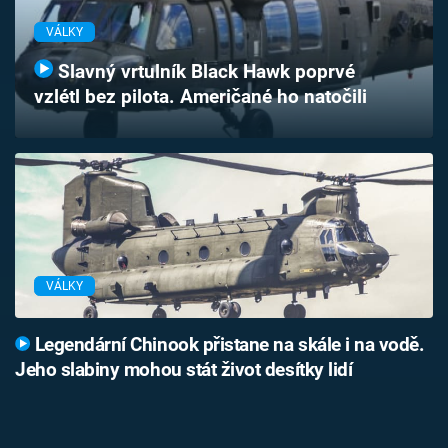
Časopis
VÁLKY
Sledujte prima+
Slavný vrtulník Black Hawk poprvé
vzlétl bez pilota. Američané ho natočili
Přihlášení
Sledujte nás
VÁLKY
Legendární Chinook přistane na skále i na vodě.
Jeho slabiny mohou stát život desítky lidí