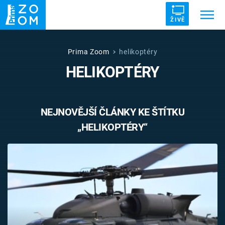
ŽIVĚ
Trendy:
ZRÁDCI
UFO
DRUHÁ SVĚTOVÁ VÁLKA
Prima Zoom
helikoptéry
HELIKOPTÉRY
ZÁHADY
VETŘELCI DÁVNOVĚKU
NEJNOVĚJŠÍ ČLÁNKY KE ŠTÍTKU
„HELIKOPTÉRY“
Témata
Témata
Pořady
TV Program