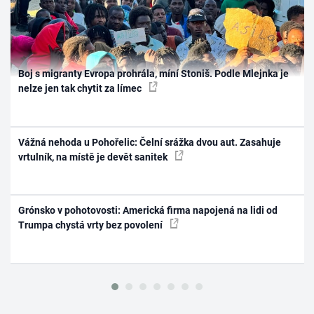
Boj s migranty Evropa prohrála, míní Stoniš. Podle Mlejnka je
nelze jen tak chytit za límec
Vážná nehoda u Pohořelic: Čelní srážka dvou aut. Zasahuje
vrtulník, na místě je devět sanitek
Grónsko v pohotovosti: Americká firma napojená na lidi od
Trumpa chystá vrty bez povolení