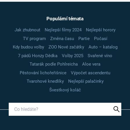
Populární témata
Jak zhubnout
Nejlepší filmy 2024
Nejlepší horory
TV program
Změna času
Partie
Počasí
Kdy budou volby
ZOO Nové začátky
Auto – katalog
7 pádů Honzy Dědka
Volby 2025
Svařené víno
Tatarák podle Pohlreicha
Aloe vera
Pěstování lichořeřišnice
Výpočet ascendentu
Tvarohové knedlíky
Nejlepší palačinky
Švestkový koláč