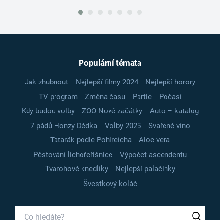
Populární témata
Jak zhubnout
Nejlepší filmy 2024
Nejlepší horory
TV program
Změna času
Partie
Počasí
Kdy budou volby
ZOO Nové začátky
Auto – katalog
7 pádů Honzy Dědka
Volby 2025
Svařené víno
Tatarák podle Pohlreicha
Aloe vera
Pěstování lichořeřišnice
Výpočet ascendentu
Tvarohové knedlíky
Nejlepší palačinky
Švestkový koláč