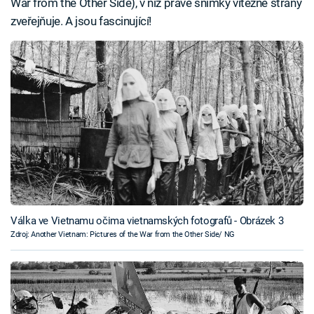
War from the Other Side), v níž právě snímky vítězné strany
zveřejňuje. A jsou fascinující!
Válka ve Vietnamu očima vietnamských fotografů - Obrázek 3
Zdroj: Another Vietnam: Pictures of the War from the Other Side/ NG