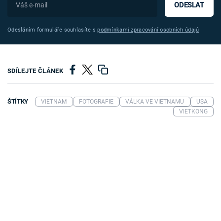
ODESLAT
Odesláním formuláře souhlasíte s
podmínkami zpracování osobních údajů
SDÍLEJTE ČLÁNEK
ŠTÍTKY
VIETNAM
FOTOGRAFIE
VÁLKA VE VIETNAMU
USA
VIETKONG