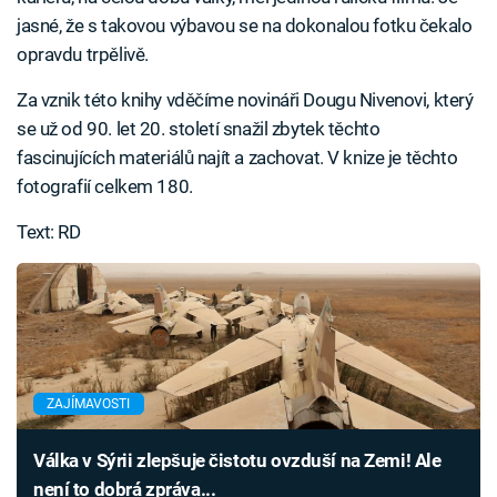
jasné, že s takovou výbavou se na dokonalou fotku čekalo
opravdu trpělivě.
Za vznik této knihy vděčíme novináři Dougu Nivenovi, který
se už od 90. let 20. století snažil zbytek těchto
fascinujících materiálů najít a zachovat. V knize je těchto
fotografií celkem 180.
Text: RD
ZAJÍMAVOSTI
Válka v Sýrii zlepšuje čistotu ovzduší na Zemi! Ale
není to dobrá zpráva...