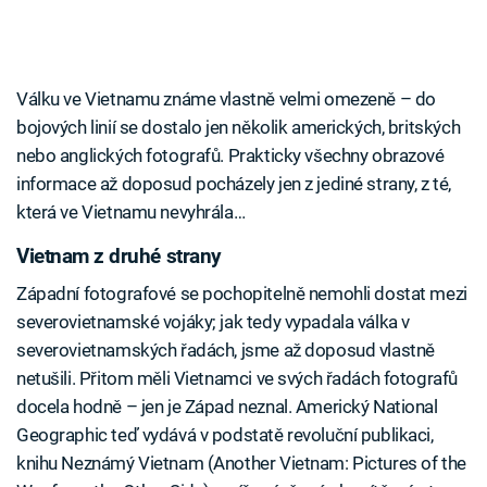
Válku ve Vietnamu známe vlastně velmi omezeně – do
bojových linií se dostalo jen několik amerických, britských
nebo anglických fotografů. Prakticky všechny obrazové
informace až doposud pocházely jen z jediné strany, z té,
která ve Vietnamu nevyhrála…
Vietnam z druhé strany
Západní fotografové se pochopitelně nemohli dostat mezi
severovietnamské vojáky; jak tedy vypadala válka v
severovietnamských řadách, jsme až doposud vlastně
netušili. Přitom měli Vietnamci ve svých řadách fotografů
docela hodně – jen je Západ neznal. Americký National
Geographic teď vydává v podstatě revoluční publikaci,
knihu Neznámý Vietnam (Another Vietnam: Pictures of the