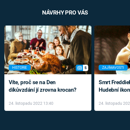
NÁVRHY PRO VÁS
5
HISTORIE
ZAJÍMAVOSTI
Víte, proč se na Den
Smrt Freddie
díkůvzdání jí zrovna krocan?
Hudební ikon
až do konce 
24. listopadu 2022 13:40
24. listopadu 20
léky