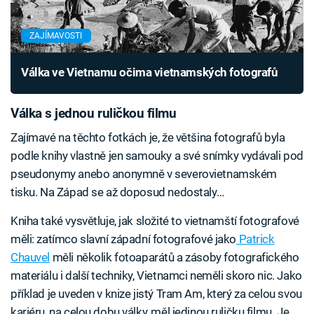
ZAJÍMAVOSTI
Válka ve Vietnamu očima vietnamských fotografů
Válka s jednou ruličkou filmu
Zajímavé na těchto fotkách je, že většina fotografů byla
podle knihy vlastně jen samouky a své snímky vydávali pod
pseudonymy anebo anonymně v severovietnamském
tisku. Na Západ se až doposud nedostaly…
Kniha také vysvětluje, jak složité to vietnamští fotografové
měli: zatímco slavní západní fotografové jako
Patrick
Chauvel
měli několik fotoaparátů a zásoby fotografického
materiálu i další techniky, Vietnamci neměli skoro nic. Jako
příklad je uveden v knize jistý Tram Am, který za celou svou
kariéru, na celou dobu války, měl jedinou ruličku filmu. Je