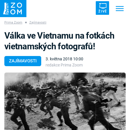
ŽIVĚ
Prima Zoom
■
Zajímavosti
Trendy:
ZRÁDCI
UFO
DRUHÁ SVĚTOVÁ VÁLKA
Válka ve Vietnamu na fotkách
ZÁHADY
VETŘELCI DÁVNOVĚKU
vietnamských fotografů!
3. května 2018 10:00
ZAJÍMAVOSTI
redakce Prima Zoom
Témata
Témata
Pořady
TV Program